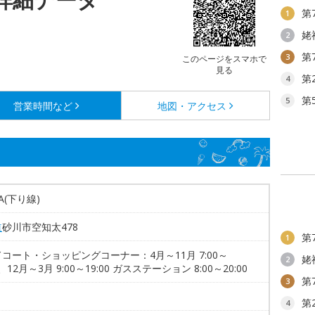
第
1
姥
2
第
3
このページをスマホで
見る
第
4
第
5
営業時間など
地図・アクセス
A(下り線)
道
砂川市空知太478
第
1
コート・ショッピングコーナー：4月～11月 7:00～
姥
2
0、12月～3月 9:00～19:00 ガスステーション 8:00～20:00
第
3
第
4