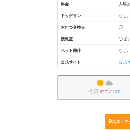
料金
入場
ドッグラン
なし
おむつ交換台
◯
授乳室
◯ 公
ペット同伴
なし
公式サイト
公式
今日
32℃
／
22℃
地図・ア