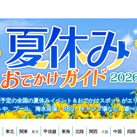
開催予定の全国の夏休みイベント＆おでかけスポットがエ
トや、プール、海水浴場、BBQ・キャンプ場など、遊べ
道
東北
関東
甲信越
東海
北陸
関西
中国
四国
東京
大阪