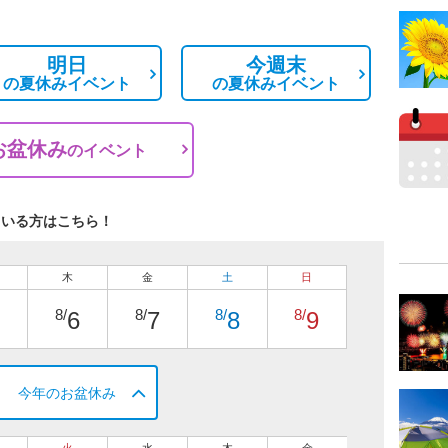
明日
今週末
の
夏休みイベント
の
夏休みイベント
お盆休み
の
イベント
ている方はこちら！
木
金
土
日
8/
8/
8/
8/
6
7
8
9
今年のお盆休み