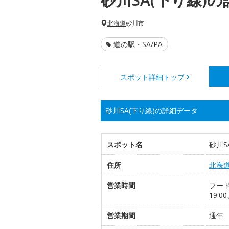
北海道
砂川市
道の駅・SA/PA
スポット詳細
トップ
砂川SA(下り線)の詳細データ
スポット名
砂川S
住所
北海
営業時間
フード
19:0
営業期間
通年