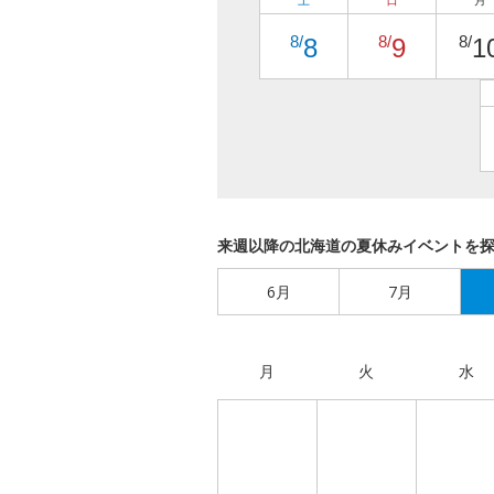
土
日
月
8/
8/
8/
8
9
1
来週以降の北海道の夏休みイベントを
6月
7月
月
火
水