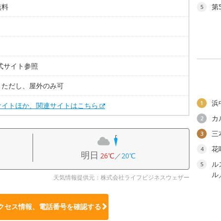
無料
第
5
。
式サイト参照
。ただし、屋外のみ可
浜
1
サイトほか、関連サイトはこちら
カ
2
三
3
花
4
明日
26℃
／
20℃
ル
5
ル
天気情報提供元：株式会社ライフビジネスウェザー
クセス情報、電話番号を確認する