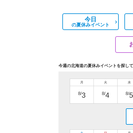
今日
の
夏休みイベント
今週の北海道の夏休みイベントを探し
月
火
水
8/
8/
8/
3
4
5