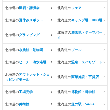
北海道の
演劇・講演会
北海道の
フェア
北海道の
夏休みスポット
北海道の
キャンプ場・BBQ場
北海道の
遊園地・テーマパー
北海道の
グランピング
ク
北海道の
水族館・動物園
北海道の
プール
北海道の
ビーチ・海水浴場
北海道の
温泉・スパリゾート
北海道の
アウトレット・ショ
北海道の
商業施設・百貨店
ッピングモール
北海道の
工場見学
北海道の
博物館・科学館
北海道の
美術館
北海道の
道の駅・SA/PA