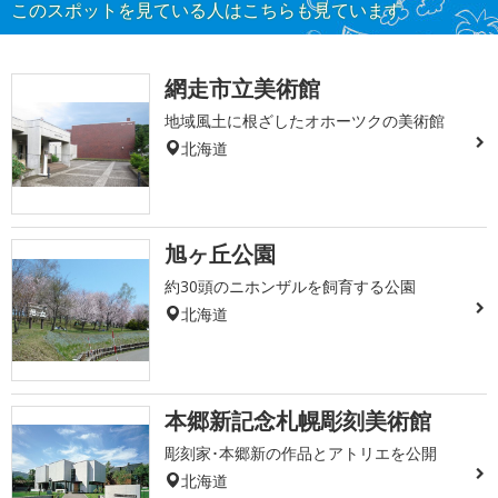
このスポットを見ている人はこちらも見ています
網走市立美術館
地域風土に根ざしたオホーツクの美術館
北海道
旭ヶ丘公園
約30頭のニホンザルを飼育する公園
北海道
本郷新記念札幌彫刻美術館
彫刻家･本郷新の作品とアトリエを公開
北海道