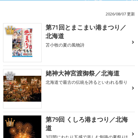
2026/08/07 更新
第71回とまこまい港まつり／
1
北海道
苫小牧の夏の風物詩
姥神大神宮渡御祭／北海道
2
北海道で最古の伝統を誇るといわれる祭り
第79回 くしろ港まつり／北海
3
道
3日間にわたり五感で楽しむ釧路の夏祭り!!