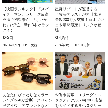
【映画ランキング】『スパ
星野リゾートが運営する
イダーマン』シリーズ最高
「雲海テラス」が累計来場
発進で初登場V！『ちいか
者数200万人突破！新オブジ
わ』は2位、新作3本がラン
ェや期間限定ドリンクが登
クイン
場
全国
北海道
2026年8月7日 11:00
更新
2026年8月5日 07:00
更新
あなたにぴったりなカラー
今週末開幕！Ｊリーグのス
レンズをAIが診断！スペイン
タジアムグルメ約2000店舗
発アイウェアブランドなど
をガイドする食べログサー