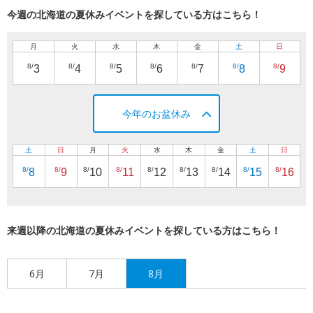
今週の北海道の夏休みイベントを探している方はこちら！
月
火
水
木
金
土
日
8/
8/
8/
8/
8/
8/
8/
3
4
5
6
7
8
9
今年のお盆休み
土
日
月
火
水
木
金
土
日
8/
8/
8/
8/
8/
8/
8/
8/
8/
8
9
10
11
12
13
14
15
16
来週以降の北海道の夏休みイベントを探している方はこちら！
6月
7月
8月