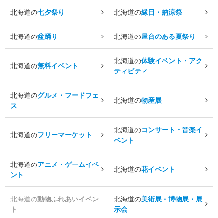
北海道の
七夕祭り
北海道の
縁日・納涼祭
北海道の
盆踊り
北海道の
屋台のある夏祭り
北海道の
体験イベント・アク
北海道の
無料イベント
ティビティ
北海道の
グルメ・フードフェ
北海道の
物産展
ス
北海道の
コンサート・音楽イ
北海道の
フリーマーケット
ベント
北海道の
アニメ・ゲームイベ
北海道の
花イベント
ント
北海道の
動物ふれあいイベン
北海道の
美術展・博物展・展
ト
示会