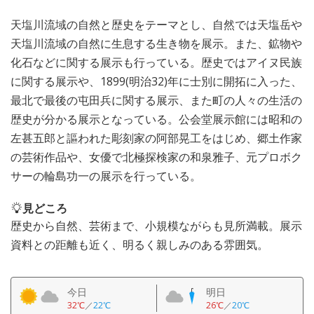
天塩川流域の自然と歴史をテーマとし、自然では天塩岳や
天塩川流域の自然に生息する生き物を展示。また、鉱物や
化石などに関する展示も行っている。歴史ではアイヌ民族
に関する展示や、1899(明治32)年に士別に開拓に入った、
最北で最後の屯田兵に関する展示、また町の人々の生活の
歴史が分かる展示となっている。公会堂展示館には昭和の
左甚五郎と謳われた彫刻家の阿部晃工をはじめ、郷土作家
の芸術作品や、女優で北極探検家の和泉雅子、元プロボク
サーの輪島功一の展示を行っている。
見どころ
歴史から自然、芸術まで、小規模ながらも見所満載。展示
資料との距離も近く、明るく親しみのある雰囲気。
今日
明日
32℃
／
22℃
26℃
／
20℃