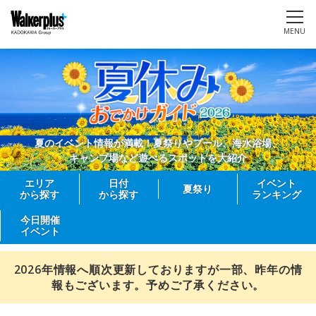
MENU
夏のイベント情報が満載！夏祭りやプール、海水浴場、
キャンプ場など遊べるスポットを大紹介
エリア
日付
イベント
夏祭り
から探す
から探す
ランキング
今日開催
イベント
2026年情報へ順次更新しておりますが一部、昨年の情
報もございます。予めご了承ください。