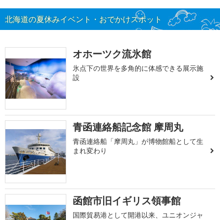
北海道の夏休みイベント・おでかけスポット
オホーツク流氷館
氷点下の世界を多角的に体感できる展示施
設
青函連絡船記念館 摩周丸
青函連絡船「摩周丸」が博物館船として生
まれ変わり
函館市旧イギリス領事館
国際貿易港として開港以来、ユニオンジャ