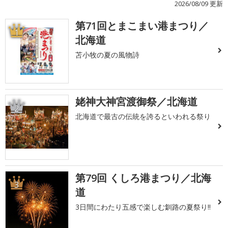
2026/08/09 更新
第71回とまこまい港まつり／
1
北海道
苫小牧の夏の風物詩
姥神大神宮渡御祭／北海道
2
北海道で最古の伝統を誇るといわれる祭り
第79回 くしろ港まつり／北海
3
道
3日間にわたり五感で楽しむ釧路の夏祭り!!