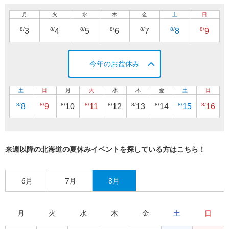
月
火
水
木
金
土
日
8/
8/
8/
8/
8/
8/
8/
3
4
5
6
7
8
9
今年のお盆休み
土
日
月
火
水
木
金
土
日
8/
8/
8/
8/
8/
8/
8/
8/
8/
8
9
10
11
12
13
14
15
16
来週以降の北海道の夏休みイベントを探している方はこちら！
6月
7月
8月
月
火
水
木
金
土
日