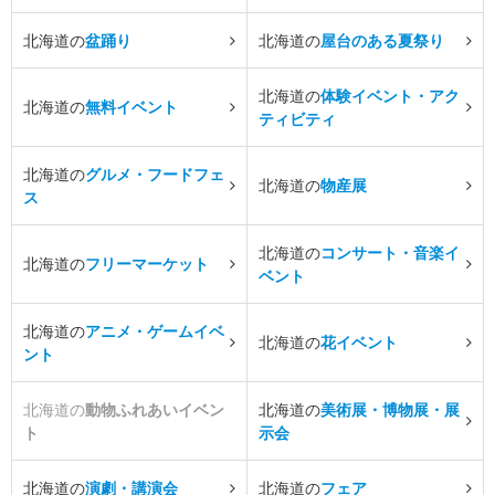
北海道の
盆踊り
北海道の
屋台のある夏祭り
北海道の
体験イベント・アク
北海道の
無料イベント
ティビティ
北海道の
グルメ・フードフェ
北海道の
物産展
ス
北海道の
コンサート・音楽イ
北海道の
フリーマーケット
ベント
北海道の
アニメ・ゲームイベ
北海道の
花イベント
ント
北海道の
動物ふれあいイベン
北海道の
美術展・博物展・展
ト
示会
北海道の
演劇・講演会
北海道の
フェア