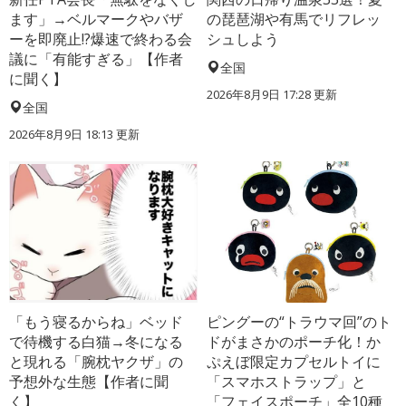
ます」→ベルマークやバザ
の琵琶湖や有馬でリフレッ
ーを即廃止!?爆速で終わる会
シュしよう
議に「有能すぎる」【作者
全国
に聞く】
2026年8月9日 17:28
更新
全国
2026年8月9日 18:13
更新
「もう寝るからね」ベッド
ピングーの“トラウマ回”のト
で待機する白猫→冬になる
ドがまさかのポーチ化！か
と現れる「腕枕ヤクザ」の
ぷえぼ限定カプセルトイに
予想外な生態【作者に聞
「スマホストラップ」と
く】
「フェイスポーチ」全10種