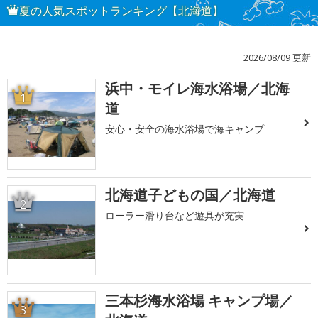
夏の人気スポットランキング【北海道】
2026/08/09 更新
浜中・モイレ海水浴場／北海
1
道
安心・安全の海水浴場で海キャンプ
北海道子どもの国／北海道
2
ローラー滑り台など遊具が充実
三本杉海水浴場 キャンプ場／
3