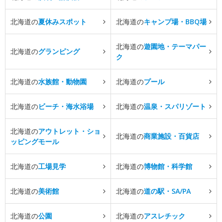
北海道の
夏休みスポット
北海道の
キャンプ場・BBQ場
北海道の
遊園地・テーマパー
北海道の
グランピング
ク
北海道の
水族館・動物園
北海道の
プール
北海道の
ビーチ・海水浴場
北海道の
温泉・スパリゾート
北海道の
アウトレット・ショ
北海道の
商業施設・百貨店
ッピングモール
北海道の
工場見学
北海道の
博物館・科学館
北海道の
美術館
北海道の
道の駅・SA/PA
北海道の
公園
北海道の
アスレチック