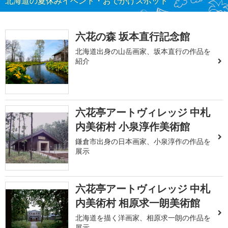
北海道の夏休みイベント・おでかけスポット
六花の森 坂本直行記念館
北海道出身の山岳画家、坂本直行の作品を
紹介
六花亭アートヴィレッジ 中札
内美術村 小泉淳作美術館
鎌倉市出身の日本画家、小泉淳作の作品を
展示
六花亭アートヴィレッジ 中札
内美術村 相原求一朗美術館
北海道を描く洋画家、相原求一朗の作品を
展示