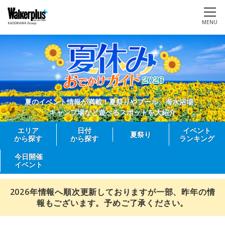
MENU
夏のイベント情報が満載！夏祭りやプール、海水浴場、
キャンプ場など遊べるスポットを大紹介
エリア
日付
イベント
夏祭り
から探す
から探す
ランキング
今日開催
イベント
2026年情報へ順次更新しておりますが一部、昨年の情
報もございます。予めご了承ください。