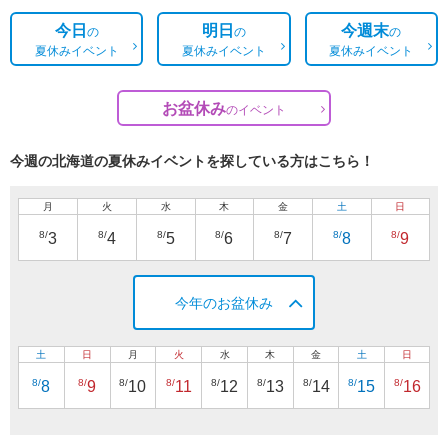
今日
明日
今週末
の
の
の
夏休みイベント
夏休みイベント
夏休みイベント
お盆休み
の
イベント
今週の北海道の夏休みイベントを探している方はこちら！
月
火
水
木
金
土
日
8/
8/
8/
8/
8/
8/
8/
3
4
5
6
7
8
9
今年のお盆休み
土
日
月
火
水
木
金
土
日
8/
8/
8/
8/
8/
8/
8/
8/
8/
8
9
10
11
12
13
14
15
16