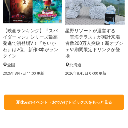
【映画ランキング】『スパ
星野リゾートが運営する
イダーマン』シリーズ最高
「雲海テラス」が累計来場
発進で初登場V！『ちいか
者数200万人突破！新オブジ
わ』は2位、新作3本がラン
ェや期間限定ドリンクが登
クイン
場
全国
北海道
2026年8月7日 11:00
更新
2026年8月5日 07:00
更新
夏休みのイベント・おでかけトピックスをもっと見る