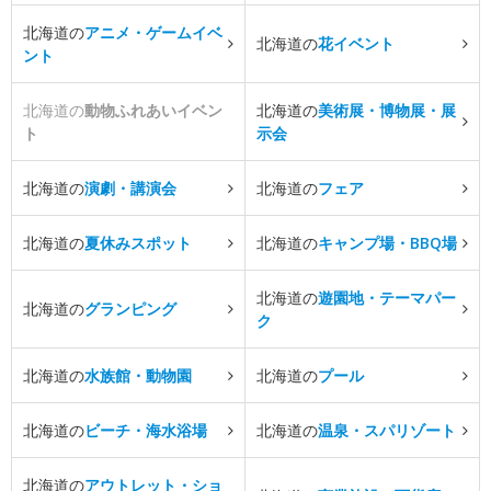
北海道の
アニメ・ゲームイベ
北海道の
花イベント
ント
北海道の
動物ふれあいイベン
北海道の
美術展・博物展・展
ト
示会
北海道の
演劇・講演会
北海道の
フェア
北海道の
夏休みスポット
北海道の
キャンプ場・BBQ場
北海道の
遊園地・テーマパー
北海道の
グランピング
ク
北海道の
水族館・動物園
北海道の
プール
北海道の
ビーチ・海水浴場
北海道の
温泉・スパリゾート
北海道の
アウトレット・ショ