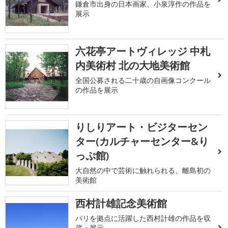
鎌倉市出身の日本画家、小泉淳作の作品を
展示
六花亭アートヴィレッジ 中札
内美術村 北の大地美術館
全国公募される二十歳の自画像コンクール
の作品を展示
りしりアート・ビジターセン
ター(カルチャーセンター&り
っぷ館)
大自然の中で芸術に触れられる、離島初の
美術館
西村計雄記念美術館
パリを拠点に活躍した西村計雄の作品を収
蔵・展示