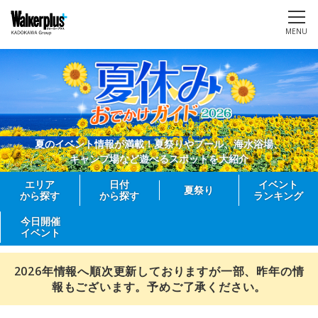
MENU
夏のイベント情報が満載！夏祭りやプール、海水浴場、
キャンプ場など遊べるスポットを大紹介
エリア
日付
イベント
夏祭り
から探す
から探す
ランキング
今日開催
イベント
2026年情報へ順次更新しておりますが一部、昨年の情
報もございます。予めご了承ください。