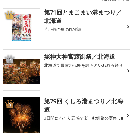
第71回とまこまい港まつり／
1
北海道
苫小牧の夏の風物詩
姥神大神宮渡御祭／北海道
2
北海道で最古の伝統を誇るといわれる祭り
第79回 くしろ港まつり／北海
3
道
3日間にわたり五感で楽しむ釧路の夏祭り!!