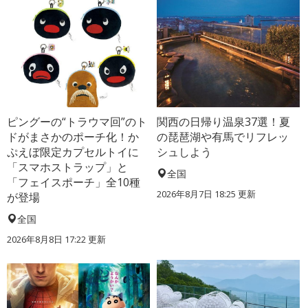
ピングーの“トラウマ回”のト
関西の日帰り温泉37選！夏
ドがまさかのポーチ化！か
の琵琶湖や有馬でリフレッ
ぷえぼ限定カプセルトイに
シュしよう
「スマホストラップ」と
全国
「フェイスポーチ」全10種
2026年8月7日 18:25
更新
が登場
全国
2026年8月8日 17:22
更新