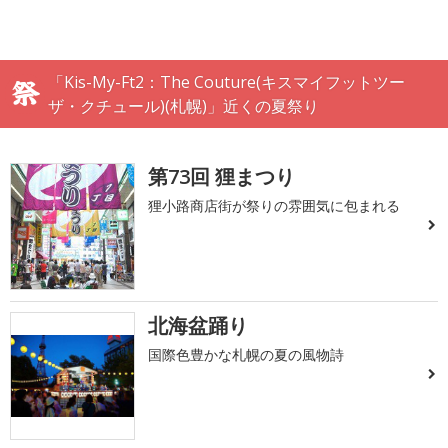
「Kis-My-Ft2：The Couture(キスマイフットツー
ザ・クチュール)(札幌)」近くの夏祭り
第73回 狸まつり
狸小路商店街が祭りの雰囲気に包まれる
北海盆踊り
国際色豊かな札幌の夏の風物詩