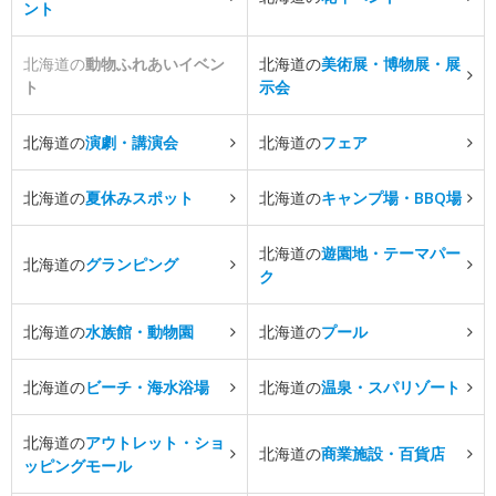
ント
北海道の
動物ふれあいイベン
北海道の
美術展・博物展・展
ト
示会
北海道の
演劇・講演会
北海道の
フェア
北海道の
夏休みスポット
北海道の
キャンプ場・BBQ場
北海道の
遊園地・テーマパー
北海道の
グランピング
ク
北海道の
水族館・動物園
北海道の
プール
北海道の
ビーチ・海水浴場
北海道の
温泉・スパリゾート
北海道の
アウトレット・ショ
北海道の
商業施設・百貨店
ッピングモール