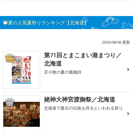
夏の人気夏祭りランキング【北海道】
2026/08/06 更新
第71回とまこまい港まつり／
1
北海道
苫小牧の夏の風物詩
姥神大神宮渡御祭／北海道
2
北海道で最古の伝統を誇るといわれる祭り