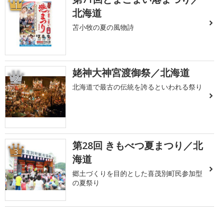
1
北海道
苫小牧の夏の風物詩
姥神大神宮渡御祭／北海道
2
北海道で最古の伝統を誇るといわれる祭り
第28回 きもべつ夏まつり／北
3
海道
郷土づくりを目的とした喜茂別町民参加型
の夏祭り