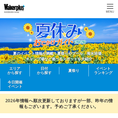
MENU
夏のイベント情報が満載！夏祭りやプール、海水浴場、
キャンプ場など遊べるスポットを大紹介
エリア
日付
イベント
夏祭り
から探す
から探す
ランキング
今日開催
イベント
2026年情報へ順次更新しておりますが一部、昨年の情
報もございます。予めご了承ください。