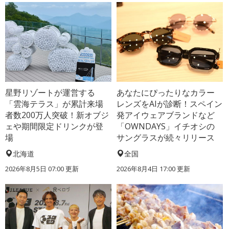
星野リゾートが運営する
あなたにぴったりなカラー
「雲海テラス」が累計来場
レンズをAIが診断！スペイン
者数200万人突破！新オブジ
発アイウェアブランドなど
ェや期間限定ドリンクが登
「OWNDAYS」イチオシの
場
サングラスが続々リリース
北海道
全国
2026年8月5日 07:00
更新
2026年8月4日 17:00
更新