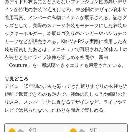
のアイドル衣装にとどまらないファッション性の高いデザ
インが特徴の衣装24点をはじめ、未公開のデザイン資料や
着用写真、メンバーの私物アイテムが展示される。記念グ
ッズとして、実際のステージ衣装をモチーフにした衣装ル
ックキーホルダー、本展ロゴ入りのハンガーやハンカチス
カーフなどが販売される。Kis-My-Ft2が実際に着用した衣
装を鑑賞したあとは、ミニチュアで再現された20体以上の
衣装とともにライブ映像を楽しめる空間や、新曲
「Couture」を一部試聴できるエリアも用意されている。
見どころ
デビュー15年間の歩みを彩ってきた選りすぐりの衣装を近
距離で鑑賞できるのも魅力で、装飾の刺しゅうや細部の作
り込み、メンバーごとに異なるデザインなど、ライブやテ
レビでは見られないこだわりを間近で楽しめる。
今日
明日