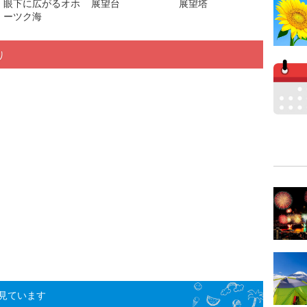
眼下に広がるオホ
展望台
展望塔
ーツク海
り
見ています