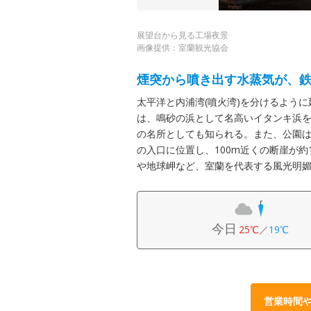
展望台から見る工場夜景
画像提供：室蘭観光協会
煙突から噴き出す水蒸気が、
太平洋と内浦湾(噴火湾)を分けるよう
は、鳴砂の浜として名高いイタンキ浜
の名所としても知られる。また、公園は
の入口に位置し、100m近くの断崖が約
や地球岬など、室蘭を代表する風光明
今日
25℃
／
19℃
営業時間