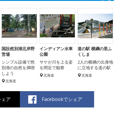
国設然別湖北岸野
インディアン水車
道の駅 横綱の里ふ
営場
公園
くしま
シンプル設備で然
サケが川を上る姿
2人の横綱の出身地
別湖の自然を満喫
を間近で観察
に立地する道の駅
しよう
北海道
北海道
北海道
でシェア
Facebookでシェア