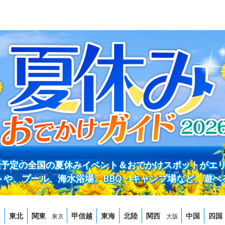
開催予定の全国の夏休みイベント＆おでかけスポットがエ
トや、プール、海水浴場、BBQ・キャンプ場など、遊べ
道
東北
関東
甲信越
東海
北陸
関西
中国
四国
東京
大阪