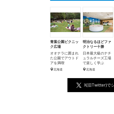
青葉公園ピクニッ
明治なるほどファ
ク広場
クトリー十勝
オオナラに囲まれ
日本最大級のナチ
た公園でアウトド
ュラルチーズ工場
アを満喫
で楽しく学ぶ
北海道
北海道
X(旧Twitter)