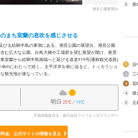
第
5
潮見公園展望台
鉄のまち室蘭の息吹を感じさせる
に延びる絵鞆半島の東側にある、潮見公園の展望台。潮見公園
を含む広大な公園。白鳥大橋や工場群を望む展望が開け、夜景
東室蘭から絵鞆半島南端へと延びる道道919号(通称観光道路)
浜
1
14kmにわたって続く。太平洋岸を南に辿ると、トッカリショ
媚な観光地が連なっている。
三
2
花
3
屋
4
明日
25℃
／
19℃
元
5
天気情報提供元：株式会社ライフビジネスウェザー
や料金、公式サイトの
情報を見る