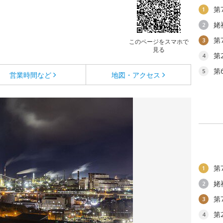
第
1
姥
2
第
3
このページをスマホで
見る
第
4
第
5
営業時間など
地図・アクセス
第
1
姥
2
第
3
第
4