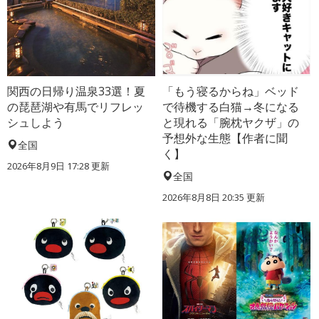
関西の日帰り温泉33選！夏
「もう寝るからね」ベッド
の琵琶湖や有馬でリフレッ
で待機する白猫→冬になる
シュしよう
と現れる「腕枕ヤクザ」の
予想外な生態【作者に聞
全国
く】
2026年8月9日 17:28
更新
全国
2026年8月8日 20:35
更新