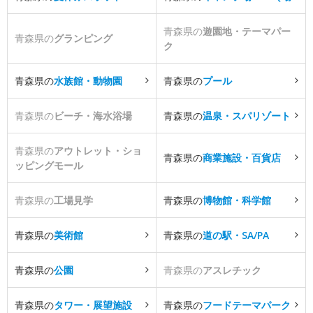
青森県の
遊園地・テーマパー
青森県の
グランピング
ク
青森県の
水族館・動物園
青森県の
プール
青森県の
ビーチ・海水浴場
青森県の
温泉・スパリゾート
青森県の
アウトレット・ショ
青森県の
商業施設・百貨店
ッピングモール
青森県の
工場見学
青森県の
博物館・科学館
青森県の
美術館
青森県の
道の駅・SA/PA
青森県の
公園
青森県の
アスレチック
青森県の
タワー・展望施設
青森県の
フードテーマパーク