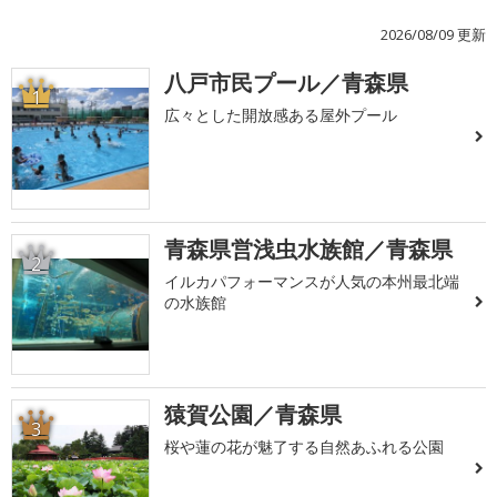
2026/08/09 更新
八戸市民プール／青森県
1
広々とした開放感ある屋外プール
青森県営浅虫水族館／青森県
2
イルカパフォーマンスが人気の本州最北端
の水族館
猿賀公園／青森県
3
桜や蓮の花が魅了する自然あふれる公園