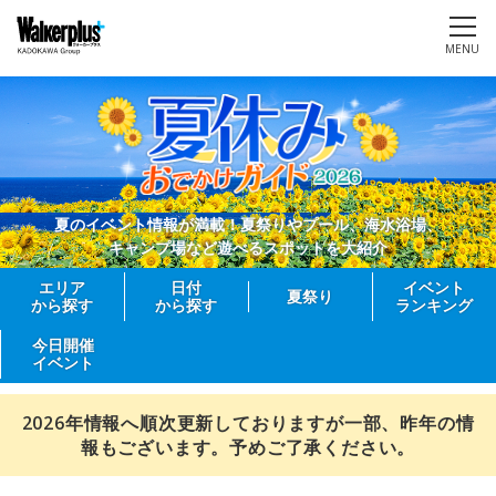
MENU
夏のイベント情報が満載！夏祭りやプール、海水浴場、
キャンプ場など遊べるスポットを大紹介
エリア
日付
イベント
夏祭り
から探す
から探す
ランキング
今日開催
イベント
2026年情報へ順次更新しておりますが一部、昨年の情
報もございます。予めご了承ください。