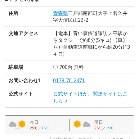
住所
青森県
三戸郡南部町大字上名久井
字大渋民山23-2
交通アクセス
【電車】青い森鉄道諏訪ノ平駅か
らタクシーで約8分(5キロ) 【車】
八戸自動車道南郷ICから約20分(13
キロ)
駐車場
〇 700台 無料
お問い合わせ1
0178-76-2471
公式サイト
公式サイトほか、関連サイトはこ
ちら
今日
明日
25℃
／
18℃
26℃
／
19℃