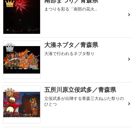
南部まつり／青森県
1
まつりを彩る「南部の花火」
大湊ネブタ／青森県
2
大湊で行われるネブタ祭り
五所川原立佞武多／青森県
3
立佞武多が出陣する青森三大ねぶた祭りの
ひとつ