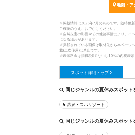
地図・ア
※掲載情報は2026年7月のものです。随時
ご確認のうえ、おでかけください。
※自然災害の影響やその他諸事情により、イ
になる場合があります。
※掲載されている画像は取材先から本ページ
載(二次使用)は禁止です。
※表示料金は消費税8％ないし10％の内税表示
スポット詳細
トップ
同じジャンルの夏休みスポット
温泉・スパリゾート
同じジャンルの夏休みスポット