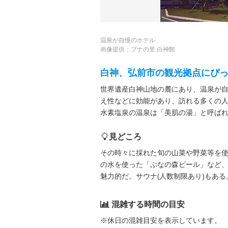
温泉が自慢のホテル
画像提供：ブナの里 白神館
白神、弘前市の観光拠点にぴ
世界遺産白神山地の麓にあり、温泉が
え性などに効能があり、訪れる多くの人
水素塩泉の温泉は「美肌の湯」と呼ば
見どころ
その時々に採れた旬の山菜や野菜等を
の水を使った「ぶなの森ビール」など
魅力的だ。サウナ(人数制限あり)もある
混雑する時間の目安
※休日の混雑目安を表示しています。