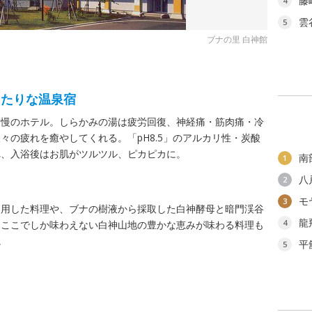
藤
4
雲
5
ブナの里 白神館
ったりな温泉宿
自慢のホテル。しらかみの湯は疲労回復、神経痛・筋肉痛・冷
々の疲れを癒やしてくれる。「pH8.5」のアルカリ性・炭酸
れ、入浴後はお肌がツルツル、ピカピカに。
南
1
八
2
モ
3
使用した料理や、ブナの樹液から採取した白神酵母と暗門渓谷
龍
4
、ここでしか味わえない白神山地の豊かな恵みが味わる料理も
。
平
5