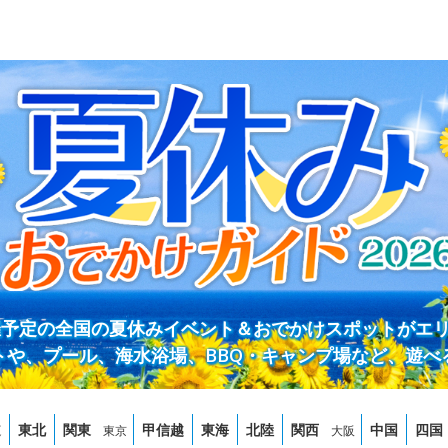
開催予定の全国の夏休みイベント＆おでかけスポットがエ
トや、プール、海水浴場、BBQ・キャンプ場など、遊べ
道
東北
関東
甲信越
東海
北陸
関西
中国
四国
東京
大阪