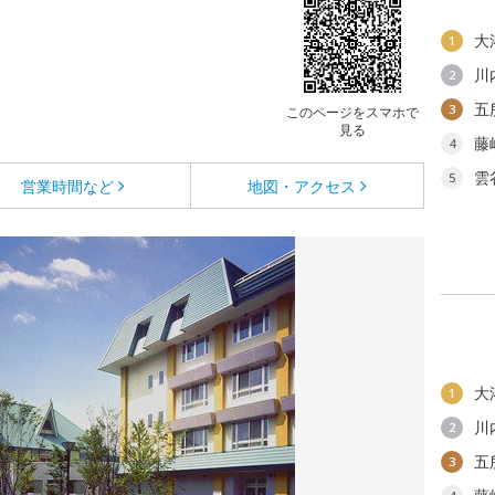
大
1
川
2
五
3
このページをスマホで
見る
藤
4
雲
5
営業時間など
地図・アクセス
大
1
川
2
五
3