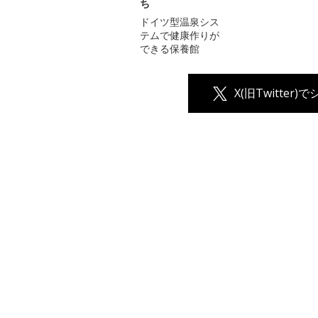
ち
ドイツ型温泉シス
テムで健康作りが
できる保養館
X(旧Twitter)