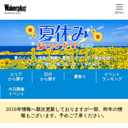
MENU
夏のイベント情報が満載！夏祭りやプール、海水浴場、
キャンプ場など遊べるスポットを大紹介
エリア
日付
イベント
夏祭り
から探す
から探す
ランキング
今日開催
イベント
2026年情報へ順次更新しておりますが一部、昨年の情
報もございます。予めご了承ください。