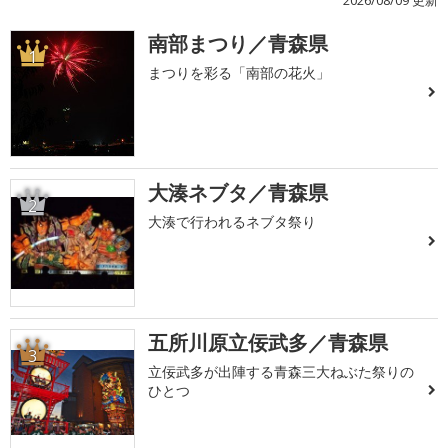
2026/08/09 更新
南部まつり／青森県
1
まつりを彩る「南部の花火」
大湊ネブタ／青森県
2
大湊で行われるネブタ祭り
五所川原立佞武多／青森県
3
立佞武多が出陣する青森三大ねぶた祭りの
ひとつ