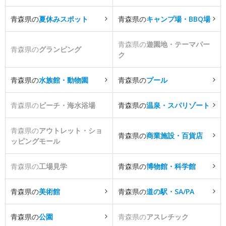
青森県の
夏休みスポット
青森県の
キャンプ場・BBQ場
青森県の
遊園地・テーマパー
青森県の
グランピング
ク
青森県の
水族館・動物園
青森県の
プール
青森県の
ビーチ・海水浴場
青森県の
温泉・スパリゾート
青森県の
アウトレット・ショ
青森県の
商業施設・百貨店
ッピングモール
青森県の
工場見学
青森県の
博物館・科学館
青森県の
美術館
青森県の
道の駅・SA/PA
青森県の
公園
青森県の
アスレチック