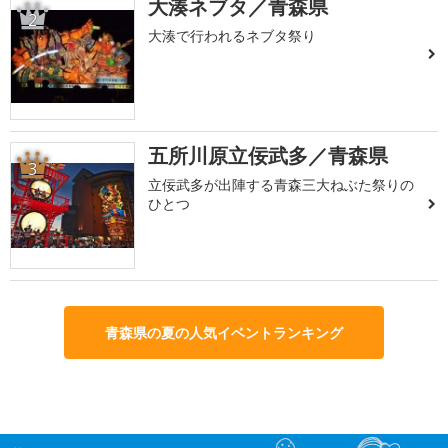
大湊ネブタ／青森県
2
大湊で行われるネブタ祭り
五所川原立佞武多／青森県
3
立佞武多が出陣する青森三大ねぶた祭りの
ひとつ
青森県の夏の人気イベントランキング