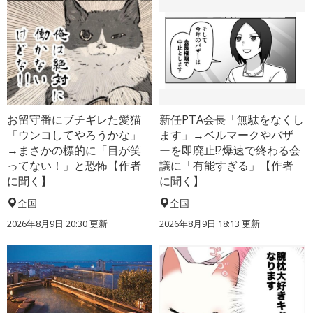
お留守番にブチギレた愛猫
新任PTA会長「無駄をなくし
「ウンコしてやろうかな」
ます」→ベルマークやバザ
→まさかの標的に「目が笑
ーを即廃止!?爆速で終わる会
ってない！」と恐怖【作者
議に「有能すぎる」【作者
に聞く】
に聞く】
全国
全国
2026年8月9日 20:30
更新
2026年8月9日 18:13
更新