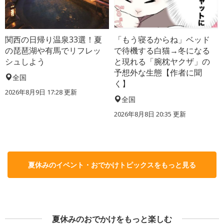
関西の日帰り温泉33選！夏
「もう寝るからね」ベッド
の琵琶湖や有馬でリフレッ
で待機する白猫→冬になる
シュしよう
と現れる「腕枕ヤクザ」の
予想外な生態【作者に聞
全国
く】
2026年8月9日 17:28
更新
全国
2026年8月8日 20:35
更新
夏休みのイベント・おでかけトピックスをもっと見る
夏休みのおでかけをもっと楽しむ