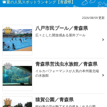
夏の人気スポットランキング【青森県】
2026/08/09 更新
八戸市民プール／青森県
1
広々とした開放感ある屋外プール
青森県営浅虫水族館／青森県
2
イルカパフォーマンスが人気の本州最北端
の水族館
猿賀公園／青森県
3
桜や蓮の花が魅了する自然あふれる公園