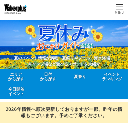
MENU
夏のイベント情報が満載！夏祭りやプール、海水浴場、
キャンプ場など遊べるスポットを大紹介
エリア
日付
イベント
夏祭り
から探す
から探す
ランキング
今日開催
イベント
2026年情報へ順次更新しておりますが一部、昨年の情
報もございます。予めご了承ください。