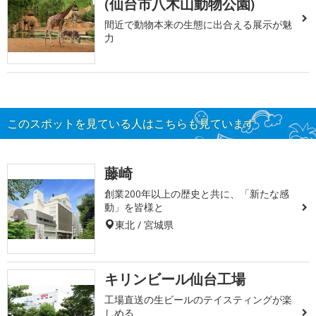
(仙台市八木山動物公園)
間近で動物本来の生態に出合える展示が魅
力
このスポットを見ている人はこちらも見ています
藤崎
創業200年以上の歴史と共に、「新たな感
動」を皆様と
東北 / 宮城県
キリンビール仙台工場
工場直送の生ビールのテイスティングが楽
しめる