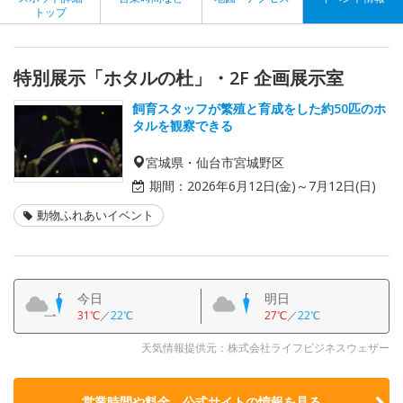
トップ
特別展示「ホタルの杜」・2F 企画展示室
飼育スタッフが繁殖と育成をした約50匹のホ
タルを観察できる
宮城県・仙台市宮城野区
期間：
2026年6月12日(金)～7月12日(日)
動物ふれあいイベント
今日
明日
31℃
／
22℃
27℃
／
22℃
天気情報提供元：株式会社ライフビジネスウェザー
営業時間や料金、公式サイトの
情報を見る