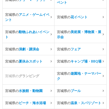
ベント
宮城県の
アニメ・ゲームイベ
宮城県の
花イベント
ント
宮城県の
動物ふれあいイベン
宮城県の
美術展・博物展・展
ト
示会
宮城県の
演劇・講演会
宮城県の
フェア
宮城県の
夏休みスポット
宮城県の
キャンプ場・BBQ場
宮城県の
遊園地・テーマパー
宮城県の
グランピング
ク
宮城県の
水族館・動物園
宮城県の
プール
宮城県の
ビーチ・海水浴場
宮城県の
温泉・スパリゾート