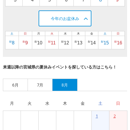
3
4
5
6
7
8
9
今年のお盆休み
土
日
月
火
水
木
金
土
日
8/
8/
8/
8/
8/
8/
8/
8/
8/
8
9
10
11
12
13
14
15
16
来週以降の宮城県の夏休みイベントを探している方はこちら！
6月
7月
8月
月
火
水
木
金
土
日
1
2