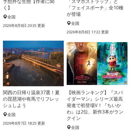
予想外な生態【作者に聞
「スマホストラップ」と
く】
「フェイスポーチ」全10種
が登場
全国
全国
2026年8月8日 20:35
更新
2026年8月8日 17:22
更新
関西の日帰り温泉37選！夏
【映画ランキング】『スパ
の琵琶湖や有馬でリフレッ
イダーマン』シリーズ最高
シュしよう
発進で初登場V！『ちいか
わ』は2位、新作3本がラン
全国
クイン
2026年8月7日 18:25
更新
全国