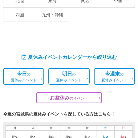
北陸
東海
関西
中国
四国
九州・沖縄
夏休みイベントカレンダーから絞り込む
今日
明日
今週末
の
の
の
夏休みイベント
夏休みイベント
夏休みイベント
お盆休み
の
イベント
今週の宮城県の夏休みイベントを探している方はこちら！
月
火
水
木
金
土
日
8/
8/
8/
8/
8/
8/
8/