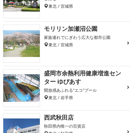
東北 / 宮城県
モリリン加瀬沼公園
家族連れでにぎわう広大な都市公園
東北 / 宮城県
盛岡市余熱利用健康増進セン
ター ゆぴあす
開放感あふれる“エコ”プール
東北 / 岩手県
西武秋田店
秋田県内唯一の百貨店