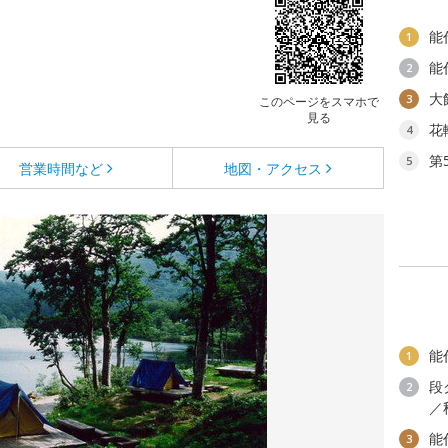
能
1
能
2
大
3
このページをスマホで
見る
花
4
第
5
営業時間など
地図・アクセス
能
1
段
2
／
能
3