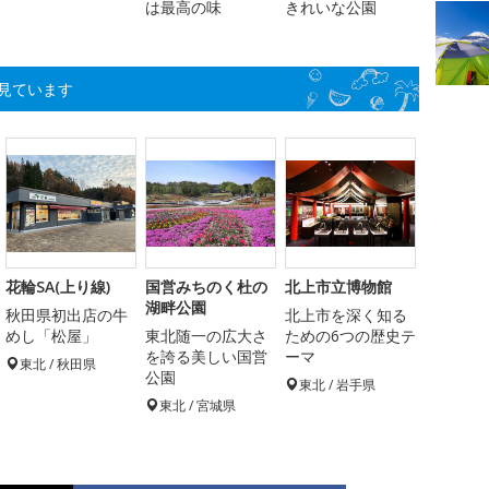
は最高の味
きれいな公園
見ています
花輪SA(上り線)
国営みちのく杜の
北上市立博物館
湖畔公園
秋田県初出店の牛
北上市を深く知る
めし「松屋」
東北随一の広大さ
ための6つの歴史テ
を誇る美しい国営
ーマ
東北 / 秋田県
公園
東北 / 岩手県
東北 / 宮城県