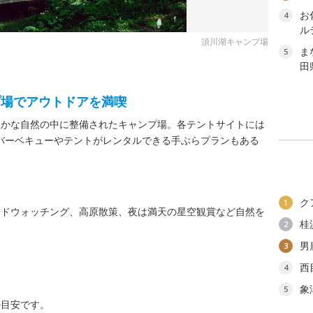
お
4
ル
須川湖キャンプ場
ま
5
田
プ場でアウトドアを満喫
豊かな自然の中に整備されたキャンプ場。各テントサイトには
バーベキューやテントがレンタルできる手ぶらプランもある
ク
1
ードウォッチング、高原散策、夜は満天の星空観賞など自然を
桂
2
男
3
西
4
象
5
の目安です。