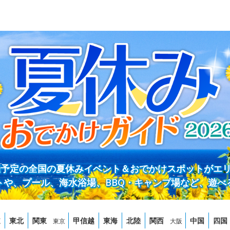
開催予定の全国の夏休みイベント＆おでかけスポットがエ
トや、プール、海水浴場、BBQ・キャンプ場など、遊べ
道
東北
関東
甲信越
東海
北陸
関西
中国
四国
東京
大阪