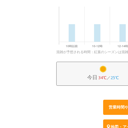
混雑が予想される時間：紅葉のシーズンは混
今日
34℃
／
25℃
営業時間
地図・ア