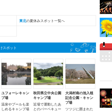
東北
の夏休みスポット一覧へ
けスポット
ユフォーレキャン
秋田県立中央公園
大潟村南の池入植
プ場
キャンプ場
記念公園・キャン
プ場
温泉やプールも楽
近場で運動したあ
しめるキャンプ場
とのバーベキュー
ツツジに囲まれた