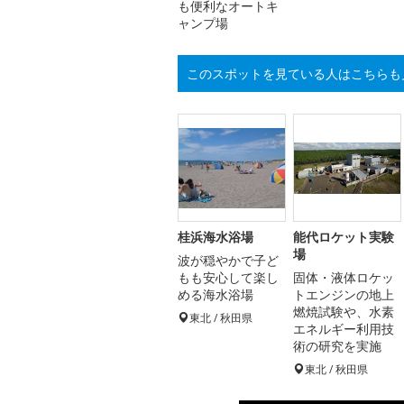
も便利なオートキ
ャンプ場
このスポットを見ている人はこちらも
桂浜海水浴場
能代ロケット実験
場
波が穏やかで子ど
もも安心して楽し
固体・液体ロケッ
める海水浴場
トエンジンの地上
燃焼試験や、水素
東北 / 秋田県
エネルギー利用技
術の研究を実施
東北 / 秋田県