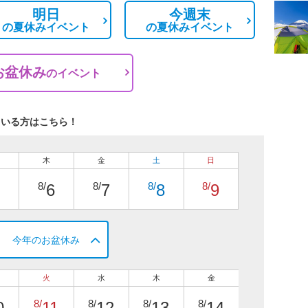
明日
今週末
の
夏休みイベント
の
夏休みイベント
お盆休み
の
イベント
ている方はこちら！
木
金
土
日
8/
8/
8/
8/
6
7
8
9
今年のお盆休み
火
水
木
金
8/
8/
8/
8/
0
11
12
13
14