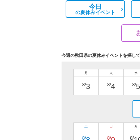
今日
の
夏休みイベント
今週の秋田県の夏休みイベントを探し
月
火
水
8/
8/
8/
3
4
5
土
日
月
8/
8/
8/
8
9
1