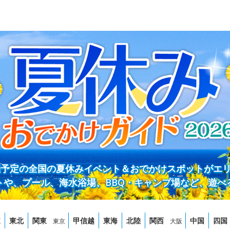
開催予定の全国の夏休みイベント＆おでかけスポットがエ
トや、プール、海水浴場、BBQ・キャンプ場など、遊べ
道
東北
関東
甲信越
東海
北陸
関西
中国
四国
東京
大阪