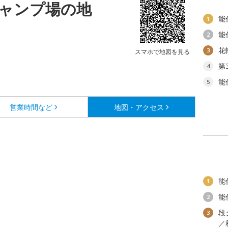
ャンプ場の地
能
1
能
2
花
3
スマホで地図を見る
第
4
能
5
営業時間など
地図・アクセス
能
1
能
2
段
3
／