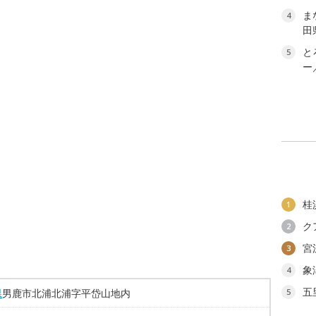
ま
4
田
と
5
ー
桂
1
ク
2
宮
3
象
4
五
県
男鹿市北浦北浦字平岱山地内
5