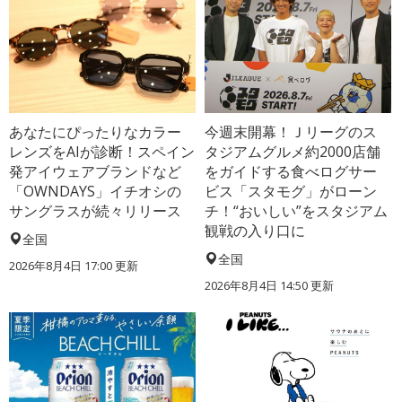
あなたにぴったりなカラー
今週末開幕！Ｊリーグのス
レンズをAIが診断！スペイン
タジアムグルメ約2000店舗
発アイウェアブランドなど
をガイドする食べログサー
「OWNDAYS」イチオシの
ビス「スタモグ」がローン
サングラスが続々リリース
チ！“おいしい”をスタジアム
観戦の入り口に
全国
全国
2026年8月4日 17:00
更新
2026年8月4日 14:50
更新