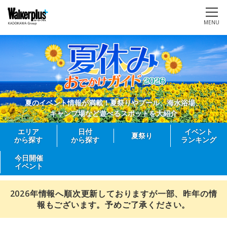
MENU
夏のイベント情報が満載！夏祭りやプール、海水浴場、
キャンプ場など遊べるスポットを大紹介
エリア
日付
イベント
夏祭り
から探す
から探す
ランキング
今日開催
イベント
2026年情報へ順次更新しておりますが一部、昨年の情
報もございます。予めご了承ください。