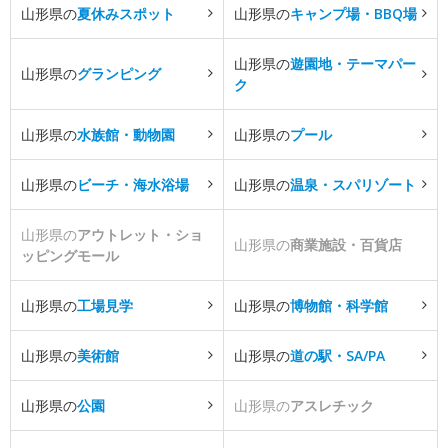
山形県の
夏休みスポット
山形県の
キャンプ場・BBQ場
山形県の
遊園地・テーマパー
山形県の
グランピング
ク
山形県の
水族館・動物園
山形県の
プール
山形県の
ビーチ・海水浴場
山形県の
温泉・スパリゾート
山形県の
アウトレット・ショ
山形県の
商業施設・百貨店
ッピングモール
山形県の
工場見学
山形県の
博物館・科学館
山形県の
美術館
山形県の
道の駅・SA/PA
山形県の
公園
山形県の
アスレチック