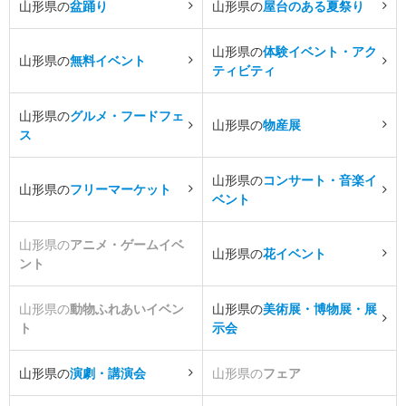
山形県の
盆踊り
山形県の
屋台のある夏祭り
山形県の
体験イベント・アク
山形県の
無料イベント
ティビティ
山形県の
グルメ・フードフェ
山形県の
物産展
ス
山形県の
コンサート・音楽イ
山形県の
フリーマーケット
ベント
山形県の
アニメ・ゲームイベ
山形県の
花イベント
ント
山形県の
動物ふれあいイベン
山形県の
美術展・博物展・展
ト
示会
山形県の
演劇・講演会
山形県の
フェア