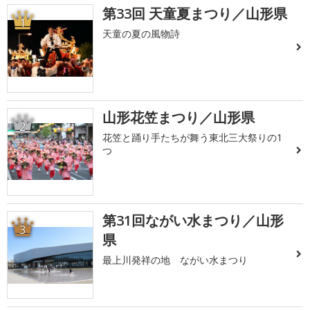
第33回 天童夏まつり／山形県
1
天童の夏の風物詩
山形花笠まつり／山形県
2
花笠と踊り手たちが舞う東北三大祭りの1
つ
第31回ながい水まつり／山形
3
県
最上川発祥の地 ながい水まつり