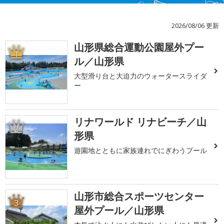
2026/08/06 更新
山形県総合運動公園屋外プー
1
ル／山形県
大型滑り台と大迫力のウォータースライダ
ー
リナワールド リナビーチ／山
2
形県
遊園地とともに家族連れでにぎわうプール
山形市総合スポーツセンター
3
屋外プール／山形県