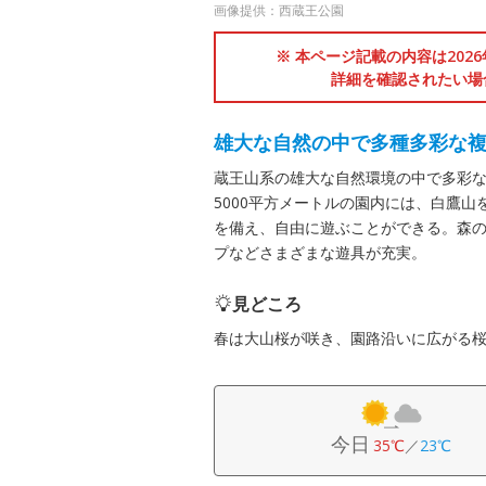
画像提供：西蔵王公園
※ 本ページ記載の内容は202
詳細を確認されたい場
雄大な自然の中で多種多彩な
蔵王山系の雄大な自然環境の中で多彩な
5000平方メートルの園内には、白鷹
を備え、自由に遊ぶことができる。森
プなどさまざまな遊具が充実。
見どころ
春は大山桜が咲き、園路沿いに広がる
今日
35℃
／
23℃