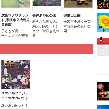
成島ワクワクラン
長井あやめ公園
御成山公園
ド(米沢市立成島児
希少な品種を含む
米沢市全域を一望
童遊園)
約500種のハナシ
する景色の良い公
子どもが喜ぶユニ
ョウブが咲き乱れ
園
ークな遊具が充実
る
スマイルプロジェ
クト☆かみのやま
暑い夏の始まりを