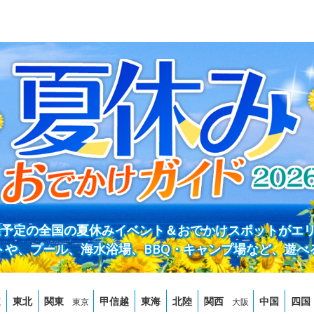
開催予定の全国の夏休みイベント＆おでかけスポットがエ
トや、プール、海水浴場、BBQ・キャンプ場など、遊べ
道
東北
関東
甲信越
東海
北陸
関西
中国
四国
東京
大阪