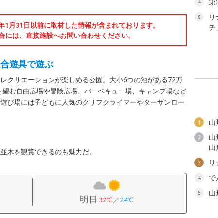
第
4
リ
5
6年1月31日以前に取材した情報が含まれております。
チ
合には、直接施設へお問い合わせください。
複合遊具で遊ぶ
レクリエーションが楽しめる公園。大小6つの池がある72万
山を望む自由広場や冒険広場、バーベキュー場、キャンプ場など
の遊び場には子どもに人気のクリフクライマーやターザンロー
山
1
山
2
山
桜並木を観賞できるのも魅力だ。
リ
3
で
4
山
5
明日
32℃
／
24℃