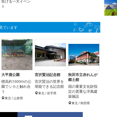
告げる一大イベン
ト
見ています
大平鹿公園
宮沢賢治記念館
秋田市立赤れんが
郷土館
標高約1000mの公
宮沢賢治の世界を
園でシカと触れ合
堪能できる記念館
国の重要文化財指
う
定の貴重な洋風建
東北 / 岩手県
築施設
東北 / 山形県
東北 / 秋田県