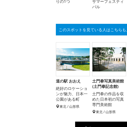
りの1つ
サマーフェスティ
バル
このスポットを見ている人はこちらも
道の駅 おおえ
土門拳写真美術館
(土門拳記念館)
絶好のロケーショ
ンが魅力、日本一
土門拳の作品を収
公園がある町
めた日本初の写真
専門美術館
東北 / 山形県
東北 / 山形県