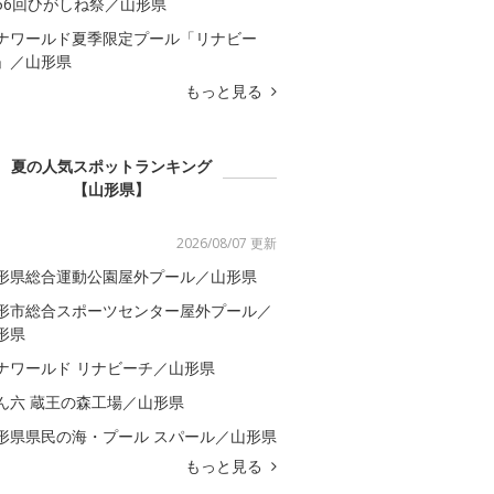
56回ひがしね祭／山形県
ナワールド夏季限定プール「リナビー
」／山形県
もっと見る
夏の人気スポットランキング
【山形県】
2026/08/07 更新
形県総合運動公園屋外プール／山形県
形市総合スポーツセンター屋外プール／
形県
ナワールド リナビーチ／山形県
ん六 蔵王の森工場／山形県
形県県民の海・プール スパール／山形県
もっと見る