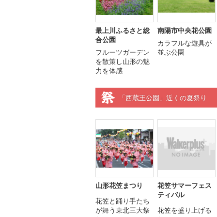
最上川ふるさと総
南陽市中央花公園
合公園
カラフルな遊具が
フルーツガーデン
並ぶ公園
を散策し山形の魅
力を体感
「西蔵王公園」近くの夏祭り
山形花笠まつり
花笠サマーフェス
ティバル
花笠と踊り手たち
が舞う東北三大祭
花笠を盛り上げる