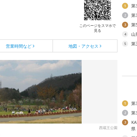
第
1
第
2
第
3
このページをスマホで
見る
山
4
第
5
営業時間など
地図・アクセス
第
1
第
2
KA
3
西蔵王公園
県
い