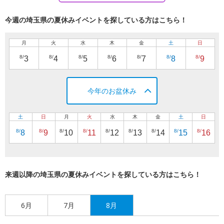
今週の埼玉県の夏休みイベントを探している方はこちら！
月
火
水
木
金
土
日
8/
8/
8/
8/
8/
8/
8/
3
4
5
6
7
8
9
今年のお盆休み
土
日
月
火
水
木
金
土
日
8/
8/
8/
8/
8/
8/
8/
8/
8/
8
9
10
11
12
13
14
15
16
来週以降の埼玉県の夏休みイベントを探している方はこちら！
6月
7月
8月