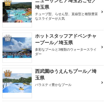
ニューサンピア埼玉おごせ／
1
埼玉県
チューブ型、らせん型、直線型と種類豊富
なスライダーが人気
ホットスタッフアドベンチャ
2
ープール／埼玉県
多彩なプールと3種類のウォータースライ
ダー
西武園ゆうえんちプール／埼
3
玉県
バラエティ豊かなプール