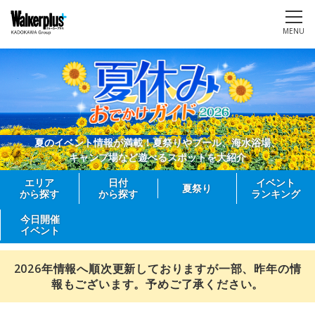
MENU
夏のイベント情報が満載！夏祭りやプール、海水浴場、
キャンプ場など遊べるスポットを大紹介
エリア
日付
イベント
夏祭り
から探す
から探す
ランキング
今日開催
イベント
2026年情報へ順次更新しておりますが一部、昨年の情
報もございます。予めご了承ください。