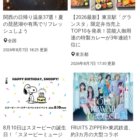
関西の日帰り温泉37選！夏
【2026最新】東京駅「グラ
の琵琶湖や有馬でリフレッ
ンスタ」限定弁当売上
シュしよう
TOP10を発表！芸能人御用
達の特製カレーが3年連続1
全国
位に
2026年8月7日 18:25
更新
東京都
2026年8月7日 17:30
更新
8月10日はスヌーピーの誕生
FRUITS ZIPPER×東武鉄道、
日！「スヌーピーミュージ
約3カ月の大型コラボ