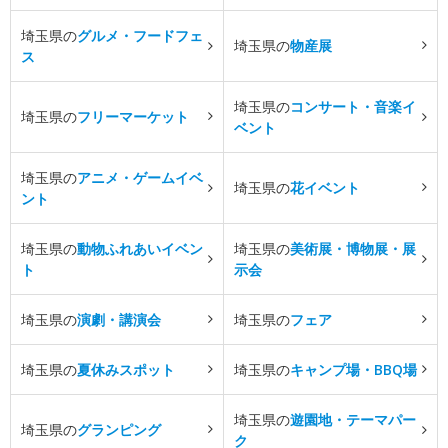
埼玉県の
グルメ・フードフェ
埼玉県の
物産展
ス
埼玉県の
コンサート・音楽イ
埼玉県の
フリーマーケット
ベント
埼玉県の
アニメ・ゲームイベ
埼玉県の
花イベント
ント
埼玉県の
動物ふれあいイベン
埼玉県の
美術展・博物展・展
ト
示会
埼玉県の
演劇・講演会
埼玉県の
フェア
埼玉県の
夏休みスポット
埼玉県の
キャンプ場・BBQ場
埼玉県の
遊園地・テーマパー
埼玉県の
グランピング
ク