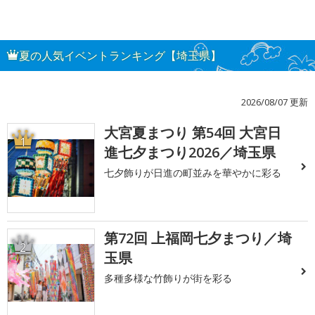
夏の人気イベントランキング【埼玉県】
2026/08/07 更新
大宮夏まつり 第54回 大宮日
1
進七夕まつり2026／埼玉県
七夕飾りが日進の町並みを華やかに彩る
第72回 上福岡七夕まつり／埼
2
玉県
多種多様な竹飾りが街を彩る