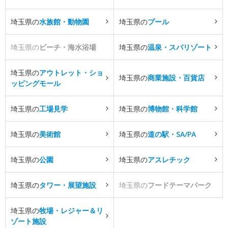
埼玉県の
水族館・動物園
埼玉県の
プール
埼玉県の
ビーチ・海水浴場
埼玉県の
温泉・スパリゾート
埼玉県の
アウトレット・ショ
埼玉県の
商業施設・百貨店
ッピングモール
埼玉県の
工場見学
埼玉県の
博物館・科学館
埼玉県の
美術館
埼玉県の
道の駅・SA/PA
埼玉県の
公園
埼玉県の
アスレチック
埼玉県の
タワー・展望施設
埼玉県の
フードテーマパーク
埼玉県の
牧場・レジャー＆リ
ゾート施設