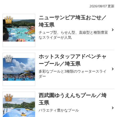
2026/08/07 更新
ニューサンピア埼玉おごせ／
1
埼玉県
チューブ型、らせん型、直線型と種類豊富
なスライダーが人気
ホットスタッフアドベンチャ
2
ープール／埼玉県
多彩なプールと3種類のウォータースライ
ダー
西武園ゆうえんちプール／埼
3
玉県
バラエティ豊かなプール