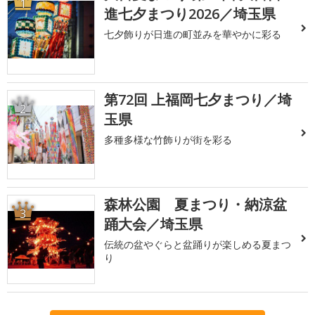
1
進七夕まつり2026／埼玉県
七夕飾りが日進の町並みを華やかに彩る
第72回 上福岡七夕まつり／埼
2
玉県
多種多様な竹飾りが街を彩る
森林公園 夏まつり・納涼盆
3
踊大会／埼玉県
伝統の盆やぐらと盆踊りが楽しめる夏まつ
り