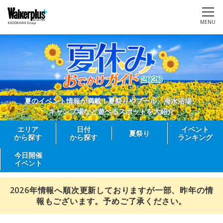
MENU
夏のイベント情報が満載！夏祭りやプール、海水浴場、
キャンプ場など遊べるスポットを大紹介
エリア
日付
イベント
夏祭り
から探す
から探す
ランキング
今日開催
イベント
2026年情報へ順次更新しておりますが一部、昨年の情
報もございます。予めご了承ください。