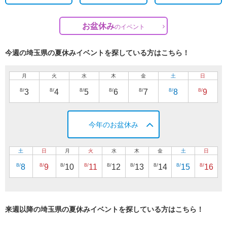
お盆休み
の
イベント
今週の埼玉県の夏休みイベントを探している方はこちら！
月
火
水
木
金
土
日
8/
8/
8/
8/
8/
8/
8/
3
4
5
6
7
8
9
今年のお盆休み
土
日
月
火
水
木
金
土
日
8/
8/
8/
8/
8/
8/
8/
8/
8/
8
9
10
11
12
13
14
15
16
来週以降の埼玉県の夏休みイベントを探している方はこちら！