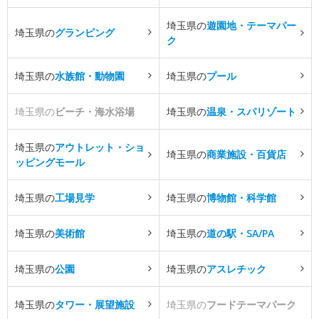
埼玉県の
遊園地・テーマパー
埼玉県の
グランピング
ク
埼玉県の
水族館・動物園
埼玉県の
プール
埼玉県の
ビーチ・海水浴場
埼玉県の
温泉・スパリゾート
埼玉県の
アウトレット・ショ
埼玉県の
商業施設・百貨店
ッピングモール
埼玉県の
工場見学
埼玉県の
博物館・科学館
埼玉県の
美術館
埼玉県の
道の駅・SA/PA
埼玉県の
公園
埼玉県の
アスレチック
埼玉県の
タワー・展望施設
埼玉県の
フードテーマパーク