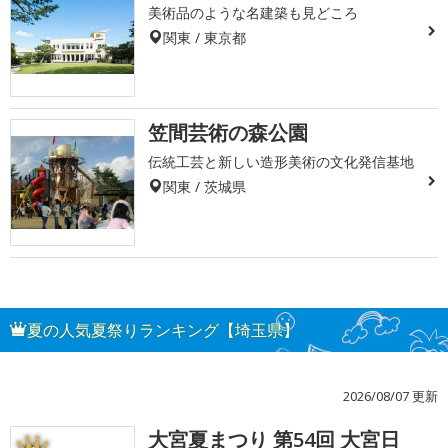
美術品のような名建築も見どころ
関東 / 東京都
笠間芸術の森公園
伝統工芸と新しい造形美術の文化発信基地
関東 / 茨城県
夏の人気夏祭りランキング【埼玉県】
2026/08/07 更新
大宮夏まつり 第54回 大宮日