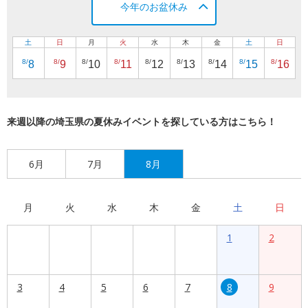
今年のお盆休み
土
日
月
火
水
木
金
土
日
8/
8/
8/
8/
8/
8/
8/
8/
8/
8
9
10
11
12
13
14
15
16
来週以降の埼玉県の夏休みイベントを探している方はこちら！
6月
7月
8月
月
火
水
木
金
土
日
1
2
3
4
5
6
7
8
9