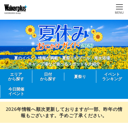
MENU
夏のイベント情報が満載！夏祭りやプール、海水浴場、
キャンプ場など遊べるスポットを大紹介
エリア
日付
イベント
夏祭り
から探す
から探す
ランキング
今日開催
イベント
2026年情報へ順次更新しておりますが一部、昨年の情
報もございます。予めご了承ください。