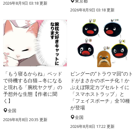
東京都
2026年8月9日 03:18
更新
2026年8月9日 03:18
更新
「もう寝るからね」ベッド
ピングーの“トラウマ回”のト
で待機する白猫→冬になる
ドがまさかのポーチ化！か
と現れる「腕枕ヤクザ」の
ぷえぼ限定カプセルトイに
予想外な生態【作者に聞
「スマホストラップ」と
く】
「フェイスポーチ」全10種
が登場
全国
全国
2026年8月8日 20:35
更新
2026年8月8日 17:22
更新