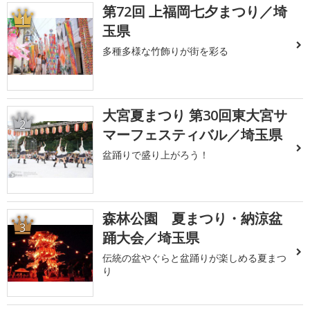
第72回 上福岡七夕まつり／埼
1
玉県
多種多様な竹飾りが街を彩る
大宮夏まつり 第30回東大宮サ
2
マーフェスティバル／埼玉県
盆踊りで盛り上がろう！
森林公園 夏まつり・納涼盆
3
踊大会／埼玉県
伝統の盆やぐらと盆踊りが楽しめる夏まつ
り