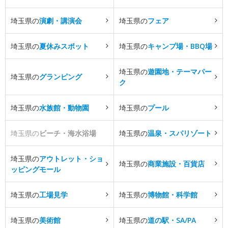
埼玉県の
演劇・講演会
埼玉県の
フェア
埼玉県の
夏休みスポット
埼玉県の
キャンプ場・BBQ場
埼玉県の
遊園地・テーマパー
埼玉県の
グランピング
ク
埼玉県の
水族館・動物園
埼玉県の
プール
埼玉県の
ビーチ・海水浴場
埼玉県の
温泉・スパリゾート
埼玉県の
アウトレット・ショ
埼玉県の
商業施設・百貨店
ッピングモール
埼玉県の
工場見学
埼玉県の
博物館・科学館
埼玉県の
美術館
埼玉県の
道の駅・SA/PA