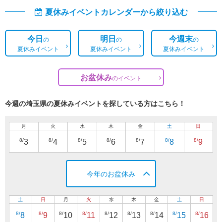
夏休みイベントカレンダーから絞り込む
今日
明日
今週末
の
の
の
夏休みイベント
夏休みイベント
夏休みイベント
お盆休み
の
イベント
今週の埼玉県の夏休みイベントを探している方はこちら！
月
火
水
木
金
土
日
8/
8/
8/
8/
8/
8/
8/
3
4
5
6
7
8
9
今年のお盆休み
土
日
月
火
水
木
金
土
日
8/
8/
8/
8/
8/
8/
8/
8/
8/
8
9
10
11
12
13
14
15
16