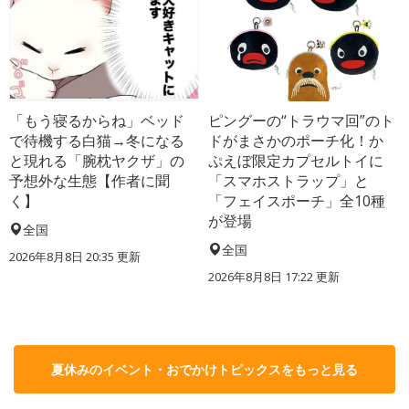
「もう寝るからね」ベッド
ピングーの“トラウマ回”のト
で待機する白猫→冬になる
ドがまさかのポーチ化！か
と現れる「腕枕ヤクザ」の
ぷえぼ限定カプセルトイに
予想外な生態【作者に聞
「スマホストラップ」と
く】
「フェイスポーチ」全10種
が登場
全国
全国
2026年8月8日 20:35
更新
2026年8月8日 17:22
更新
夏休みのイベント・おでかけトピックスをもっと見る