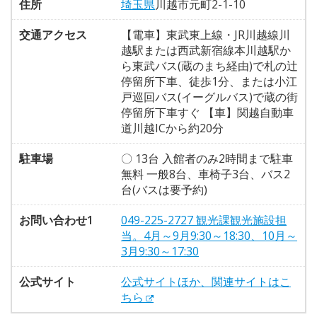
住所
埼玉県
川越市元町2-1-10
交通アクセス
【電車】東武東上線・JR川越線川
越駅または西武新宿線本川越駅か
ら東武バス(蔵のまち経由)で札の辻
停留所下車、徒歩1分、または小江
戸巡回バス(イーグルバス)で蔵の街
停留所下車すぐ 【車】関越自動車
道川越ICから約20分
駐車場
〇 13台 入館者のみ2時間まで駐車
無料 一般8台、車椅子3台、バス2
台(バスは要予約)
お問い合わせ1
049-225-2727 観光課観光施設担
当。4月～9月9:30～18:30、10月～
3月9:30～17:30
公式サイト
公式サイトほか、関連サイトはこ
ちら