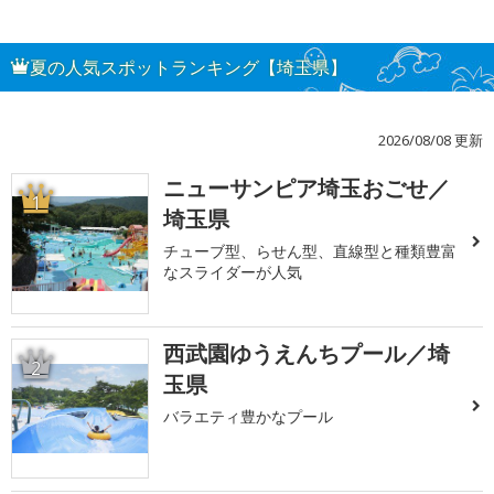
夏の人気スポットランキング【埼玉県】
2026/08/08 更新
ニューサンピア埼玉おごせ／
1
埼玉県
チューブ型、らせん型、直線型と種類豊富
なスライダーが人気
西武園ゆうえんちプール／埼
2
玉県
バラエティ豊かなプール