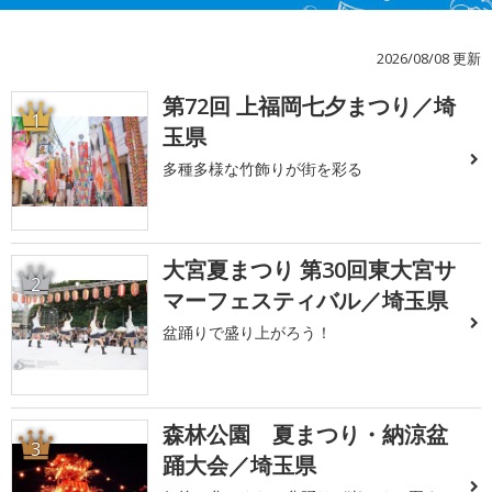
2026/08/08 更新
第72回 上福岡七夕まつり／埼
1
玉県
多種多様な竹飾りが街を彩る
大宮夏まつり 第30回東大宮サ
2
マーフェスティバル／埼玉県
盆踊りで盛り上がろう！
森林公園 夏まつり・納涼盆
3
踊大会／埼玉県