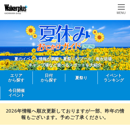
MENU
夏のイベント情報が満載！夏祭りやプール、海水浴場、
キャンプ場など遊べるスポットを大紹介
エリア
日付
イベント
夏祭り
から探す
から探す
ランキング
今日開催
イベント
2026年情報へ順次更新しておりますが一部、昨年の情
報もございます。予めご了承ください。