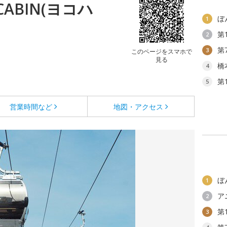
 CABIN(ヨコハ
ぼ
1
第
2
第
3
このページをスマホで
見る
橋
4
第
5
営業時間など
地図・アクセス
ぼ
1
ア
2
第
3