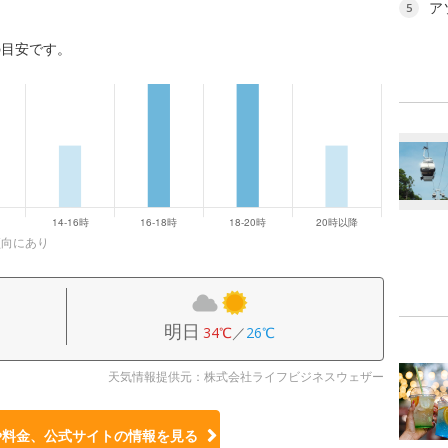
ア
5
の目安です。
傾向にあり
明日
34℃
／
26℃
天気情報提供元：株式会社ライフビジネスウェザー
や料金、公式サイトの
情報を見る