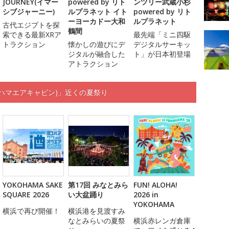
JOURNEY(イマー
powered by リト
ンツリー武蔵小杉
シブジャーニー)
ルプラネット イト
powered by リト
ーヨーカドー大和
ルプラネット
古代エジプトを探
鶴間
索できる最新XRア
最先端「ミニ四駆
トラクション
懐かしの遊びにデ
デジタルサーキッ
ジタルが融合した
ト」が日本初登場
アトラクション
N(ヨコハマエアキャビン)」近くの夏祭り
YOKOHAMA SAKE
第17回 みなとみら
FUN! ALOHA!
SQUARE 2026
い大盆踊り
2026 in
YOKOHAMA
横浜で再び開催！
横浜港を見渡すみ
なとみらいの夏祭
横浜赤レンガ倉庫