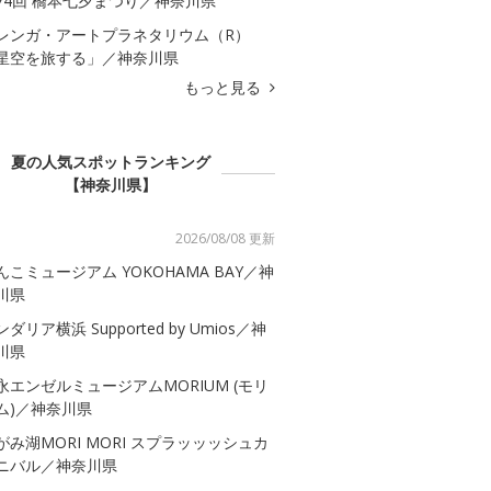
74回 橋本七夕まつり／神奈川県
レンガ・アートプラネタリウム（R）
星空を旅する」／神奈川県
もっと見る
夏の人気スポットランキング
【神奈川県】
2026/08/08 更新
んこミュージアム YOKOHAMA BAY／神
川県
ダリア横浜 Supported by Umios／神
川県
永エンゼルミュージアムMORIUM (モリ
ム)／神奈川県
がみ湖MORI MORI スプラッッッシュカ
ニバル／神奈川県