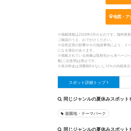
地図・ア
※掲載情報は2026年3月のものです。随時
ご確認のうえ、おでかけください。
※自然災害の影響やその他諸事情により、イ
になる場合があります。
※掲載されている画像は取材先から本ページ
載(二次使用)は禁止です。
※表示料金は消費税8％ないし10％の内税表示
スポット詳細
トップ
同じジャンルの夏休みスポット
遊園地・テーマパーク
同じジャンルの夏休みスポット