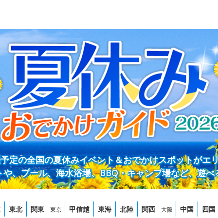
開催予定の全国の夏休みイベント＆おでかけスポットがエ
トや、プール、海水浴場、BBQ・キャンプ場など、遊べ
道
東北
関東
甲信越
東海
北陸
関西
中国
四国
東京
大阪