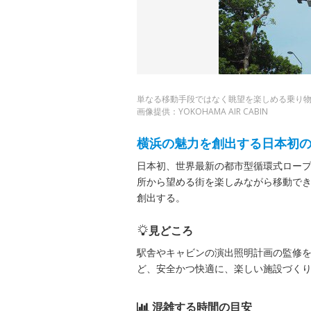
単なる移動手段ではなく眺望を楽しめる乗り
画像提供：YOKOHAMA AIR CABIN
横浜の魅力を創出する日本初
日本初、世界最新の都市型循環式ロープ
所から望める街を楽しみながら移動で
創出する。
見どころ
駅舎やキャビンの演出照明計画の監修
ど、安全かつ快適に、楽しい施設づく
混雑する時間の目安