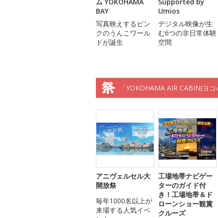
ム YOKOHAMA
Supported by
BAY
Umios
写真映えするピン
デジタル映像が生
クのうんこワール
む6つの非日常体験
ドが誕生
空間
「YOKOHAMA AIR CABI
アニヴェルセル大
工場地帯ナビゲー
開放祭
ターのガイド付
き！工場地帯＆ド
毎年1000名以上が
ローンショー観賞
来場する人気イベ
クルーズ