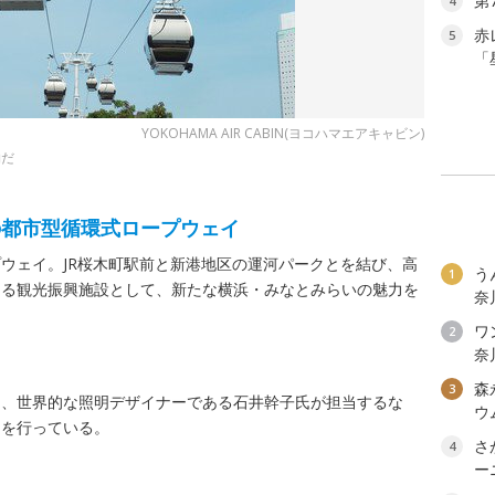
第
4
赤
5
「
YOKOHAMA AIR CABIN(ヨコハマエアキャビン)
物だ
の都市型循環式ロープウェイ
ウェイ。JR桜木町駅前と新港地区の運河パークとを結び、高
う
1
きる観光振興施設として、新たな横浜・みなとみらいの魅力を
奈
ワン
2
奈
森
3
を、世界的な照明デザイナーである石井幹子氏が担当するな
ウ
りを行っている。
さ
4
ー