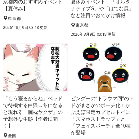
京都内のおすすめイベント
夏休みイベント！「オルタ
【夏休み】
ナティブG」や「はてな展」
など注目のおでかけ情報
東京都
東京都
2026年8月9日 03:18
更新
2026年8月9日 03:18
更新
「もう寝るからね」ベッド
ピングーの“トラウマ回”のト
で待機する白猫→冬になる
ドがまさかのポーチ化！か
と現れる「腕枕ヤクザ」の
ぷえぼ限定カプセルトイに
予想外な生態【作者に聞
「スマホストラップ」と
く】
「フェイスポーチ」全10種
が登場
全国