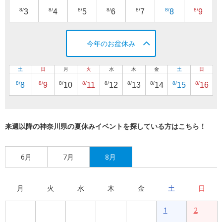
8/
8/
8/
8/
8/
8/
8/
3
4
5
6
7
8
9
今年のお盆休み
土
日
月
火
水
木
金
土
日
8/
8/
8/
8/
8/
8/
8/
8/
8/
8
9
10
11
12
13
14
15
16
来週以降の神奈川県の夏休みイベントを探している方はこちら！
6月
7月
8月
月
火
水
木
金
土
日
1
2