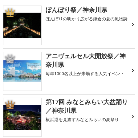
ぼんぼり祭／神奈川県
1
ぼんぼりの明かり広がる鎌倉の夏の風物詩
アニヴェルセル大開放祭／神
2
奈川県
毎年1000名以上が来場する人気イベント
第17回 みなとみらい大盆踊り
3
／神奈川県
横浜港を見渡すみなとみらいの夏祭り