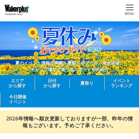
MENU
夏のイベント情報が満載！夏祭りやプール、海水浴場、
キャンプ場など遊べるスポットを大紹介
エリア
日付
イベント
夏祭り
から探す
から探す
ランキング
今日開催
イベント
2026年情報へ順次更新しておりますが一部、昨年の情
報もございます。予めご了承ください。