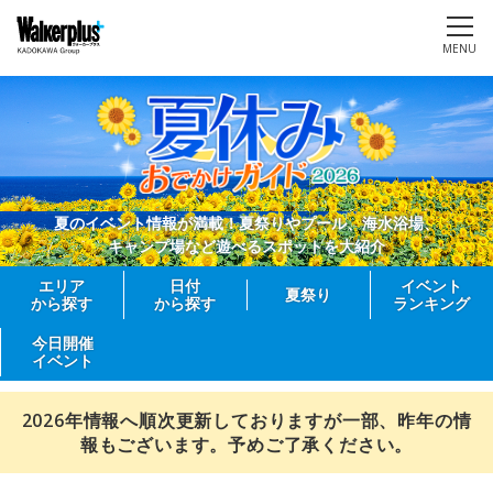
MENU
夏のイベント情報が満載！夏祭りやプール、海水浴場、
キャンプ場など遊べるスポットを大紹介
エリア
日付
イベント
夏祭り
から探す
から探す
ランキング
今日開催
イベント
2026年情報へ順次更新しておりますが一部、昨年の情
報もございます。予めご了承ください。