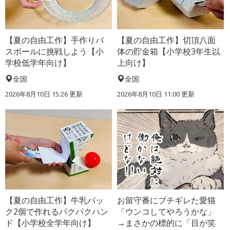
【夏の自由工作】手作りバ
【夏の自由工作】切頂八面
スボールに挑戦しよう【小
体の貯金箱【小学校3年生以
学校低学年向け】
上向け】
全国
全国
2026年8月10日 15:26
更新
2026年8月10日 11:00
更新
【夏の自由工作】牛乳パッ
お留守番にブチギレた愛猫
ク2個で作れるパクパクハン
「ウンコしてやろうかな」
ド【小学校全学年向け】
→まさかの標的に「目が笑