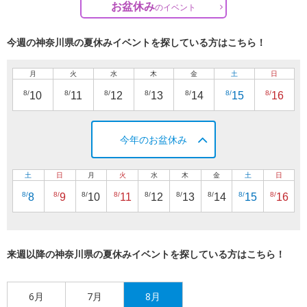
お盆休み
の
イベント
今週の神奈川県の夏休みイベントを探している方はこちら！
月
火
水
木
金
土
日
8/
8/
8/
8/
8/
8/
8/
10
11
12
13
14
15
16
今年のお盆休み
土
日
月
火
水
木
金
土
日
8/
8/
8/
8/
8/
8/
8/
8/
8/
8
9
10
11
12
13
14
15
16
来週以降の神奈川県の夏休みイベントを探している方はこちら！
6月
7月
8月