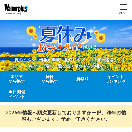
MENU
夏のイベント情報が満載！夏祭りやプール、海水浴場、
キャンプ場など遊べるスポットを大紹介
エリア
日付
イベント
夏祭り
から探す
から探す
ランキング
今日開催
イベント
2026年情報へ順次更新しておりますが一部、昨年の情
報もございます。予めご了承ください。