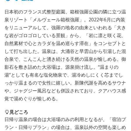
日本初のフランス式整型庭園、箱根強羅公園の隣に立つ温
泉リゾート「メルヴェール箱根強羅」。2022年6月に内装
をリニューアルして、強羅の地名の由来といわれる「大き
な岩がゴロゴロしている景観」から、「岩に凛と咲く花、
自然素材で心とカラダを温め巡らす滞在」をコンセプトと
して打ち出した。温泉は、大涌谷と早雲山から引湯した混
合泉で、こんこんと湧き続ける天然の温泉が愉しめる。御
影石を敷き詰めた大浴場は、源泉掛け流し。“温まりの
湯”としても有名な塩化物泉で、湯冷めしにくく芯までし
っかり温まるので女性に嬉しい。新陳代謝を高めるサウナ
や、ジャグジー風呂なども併設されており、クアハウス感
覚で湯めぐりが愉しめる。
見どころ
日帰り温泉の場合は大浴場のみの利用となるが、「宿泊プ
ラン・日帰りプラン」の場合は、温泉以外の空間も楽しめ