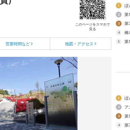
ぼ
1
第
2
第
3
このページをスマホで
見る
橋
4
第
5
営業時間など
地図・アクセス
ぼ
1
ア
2
第
3
第
4