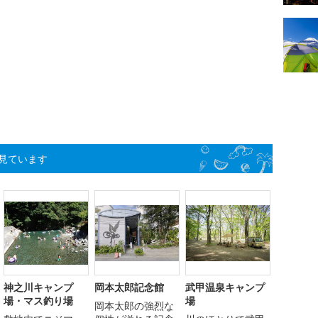
見ています
神之川キャンプ
岡本太郎記念館
武甲温泉キャンプ
場・マス釣り場
場
岡本太郎の強烈な