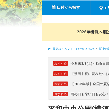
日付から探す
エ
2026年情報へ
夏休みイベント・おでかけ2026
関東の
今週末8/8(土)～8/9
おすすめ
【漫画】夏に読みたい
おすすめ
【2026年版】全国の
おすすめ
雨の日も暑い日も安心
おすすめ
平和中央公園(横須