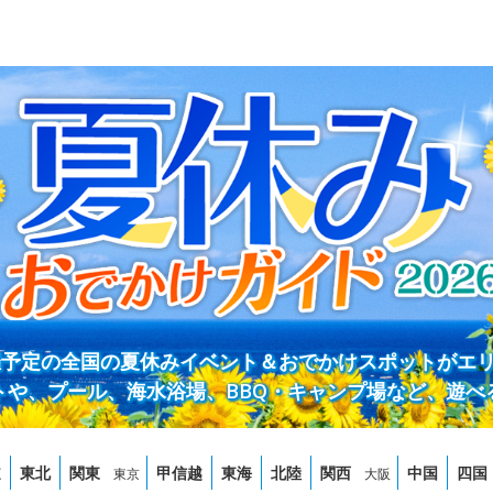
開催予定の全国の夏休みイベント＆おでかけスポットがエ
トや、プール、海水浴場、BBQ・キャンプ場など、遊べ
道
東北
関東
甲信越
東海
北陸
関西
中国
四国
東京
大阪