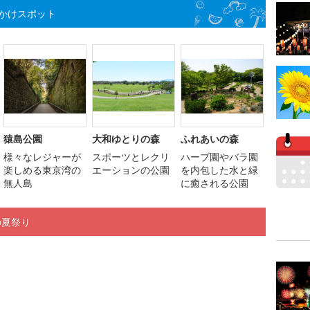
かけスポット
猿島公園
大和ゆとりの森
ふれあいの森
様々なレジャーが
スポーツとレクリ
ハーブ園やバラ園
楽しめる東京湾の
エーションの公園
を内包した水と緑
無人島
に癒される公園
の夏祭り