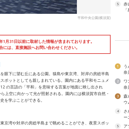
赤
5
「
平和中央公園(横須賀)
6年1月31日以前に取材した情報が含まれております。
合には、直接施設へお問い合わせください。
園
う
1
奈
地を眼下に望む丘にある公園。猿島や東京湾、対岸の房総半島
望スポットとしても親しまれている。園内にある平和モニュメ
ワン
2
12 の言語の「平和」を意味する言葉が地面に映し出され
奈
から上空に向かって光が照射される。園内には横須賀市自然・
森
3
歴史を学ぶことができる。
ウ
さ
4
ー
、東京湾や対岸の房総半島まで眺めることができ、夜景スポッ
ア
5