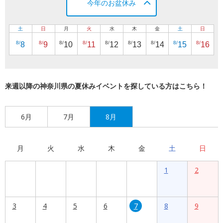
今年のお盆休み
土
日
月
火
水
木
金
土
日
8/
8/
8/
8/
8/
8/
8/
8/
8/
8
9
10
11
12
13
14
15
16
来週以降の神奈川県の夏休みイベントを探している方はこちら！
6月
7月
8月
月
火
水
木
金
土
日
1
2
3
4
5
6
7
8
9