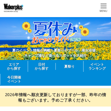
MENU
夏のイベント情報が満載！夏祭りやプール、海水浴場、
キャンプ場など遊べるスポットを大紹介
エリア
日付
イベント
夏祭り
から探す
から探す
ランキング
今日開催
イベント
2026年情報へ順次更新しておりますが一部、昨年の情
報もございます。予めご了承ください。