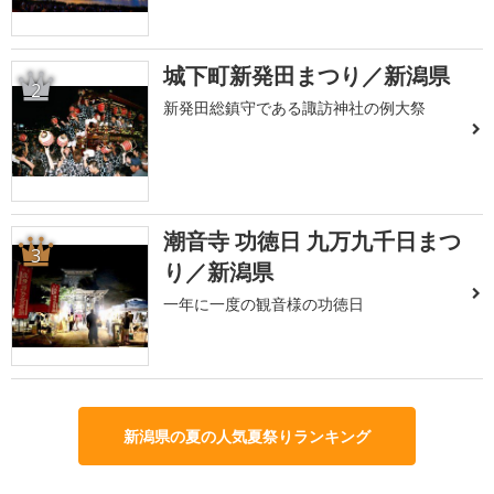
城下町新発田まつり／新潟県
2
新発田総鎮守である諏訪神社の例大祭
潮音寺 功徳日 九万九千日まつ
3
り／新潟県
一年に一度の観音様の功徳日
新潟県の夏の人気夏祭りランキング