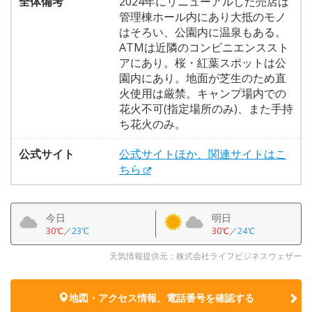
全体備考
2024年にリニューアルした売店は
管理棟ホール内にあり大抵のモノ
はそろい、公園内に温泉もある。
ATMは近隣のコンビニエンススト
アにあり。桜・紅葉スポットは公
園内にあり。地面が芝生のため直
火使用は厳禁。キャンプ場内での
花火不可(指定場所のみ)、また手持
ち花火のみ。
公式サイト
公式サイトほか、関連サイトはこ
ちら
今日
明日
30℃
／
23℃
30℃
／
24℃
天気情報提供元：株式会社ライフビジネスウェザー
地図・アクセス情報、電話番号を確認する