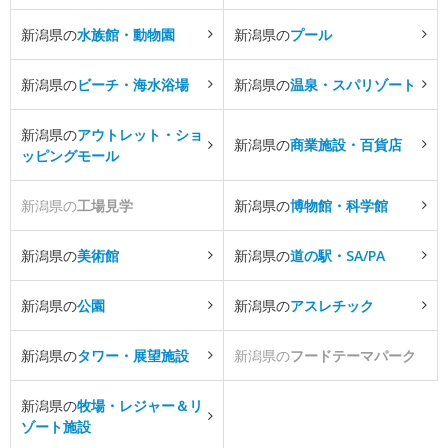
新潟県の
水族館・動物園
新潟県の
プール
新潟県の
ビーチ・海水浴場
新潟県の
温泉・スパリゾート
新潟県の
アウトレット・ショ
新潟県の
商業施設・百貨店
ッピングモール
新潟県の
工場見学
新潟県の
博物館・科学館
新潟県の
美術館
新潟県の
道の駅・SA/PA
新潟県の
公園
新潟県の
アスレチック
新潟県の
タワー・展望施設
新潟県の
フードテーマパーク
新潟県の
牧場・レジャー＆リ
ゾート施設