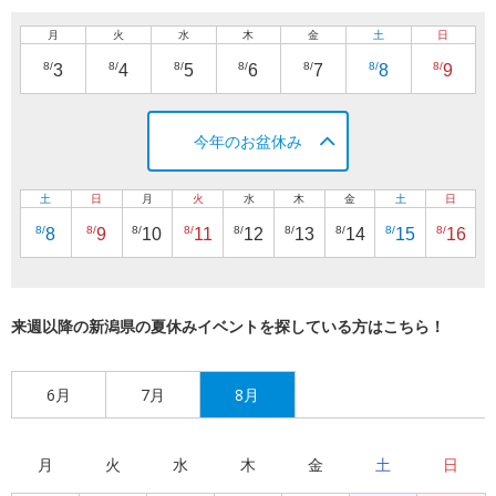
月
火
水
木
金
土
日
8/
8/
8/
8/
8/
8/
8/
3
4
5
6
7
8
9
今年のお盆休み
土
日
月
火
水
木
金
土
日
8/
8/
8/
8/
8/
8/
8/
8/
8/
8
9
10
11
12
13
14
15
16
来週以降の新潟県の夏休みイベントを探している方はこちら！
6月
7月
8月
月
火
水
木
金
土
日