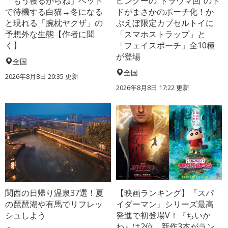
「もう寝るからね」ベッド
ピングーの“トラウマ回”のト
で待機する白猫→冬になる
ドがまさかのポーチ化！か
と現れる「腕枕ヤクザ」の
ぷえぼ限定カプセルトイに
予想外な生態【作者に聞
「スマホストラップ」と
く】
「フェイスポーチ」全10種
が登場
全国
全国
2026年8月8日 20:35
更新
2026年8月8日 17:22
更新
関西の日帰り温泉37選！夏
【映画ランキング】『スパ
の琵琶湖や有馬でリフレッ
イダーマン』シリーズ最高
シュしよう
発進で初登場V！『ちいか
わ』は2位、新作3本がラン