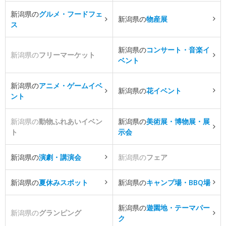
新潟県の
グルメ・フードフェ
新潟県の
物産展
ス
新潟県の
コンサート・音楽イ
新潟県の
フリーマーケット
ベント
新潟県の
アニメ・ゲームイベ
新潟県の
花イベント
ント
新潟県の
動物ふれあいイベン
新潟県の
美術展・博物展・展
ト
示会
新潟県の
演劇・講演会
新潟県の
フェア
新潟県の
夏休みスポット
新潟県の
キャンプ場・BBQ場
新潟県の
遊園地・テーマパー
新潟県の
グランピング
ク