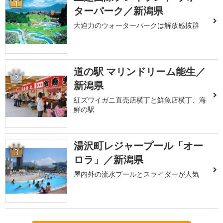
1
ターパーク／新潟県
大迫力のウォーターパークは解放感抜群
道の駅 マリンドリーム能生／
2
新潟県
紅ズワイガニ直売店横丁と鮮魚店横丁、海
鮮の駅
湯沢町レジャープール「オー
3
ロラ」／新潟県
屋内外の流水プールとスライダーが人気