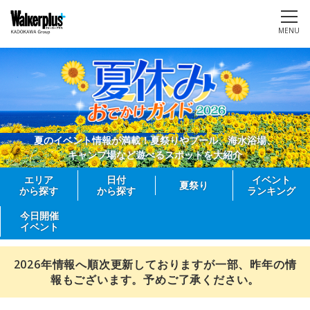
MENU
夏のイベント情報が満載！夏祭りやプール、海水浴場、
キャンプ場など遊べるスポットを大紹介
エリア
日付
イベント
夏祭り
から探す
から探す
ランキング
今日開催
イベント
2026年情報へ順次更新しておりますが一部、昨年の情
報もございます。予めご了承ください。