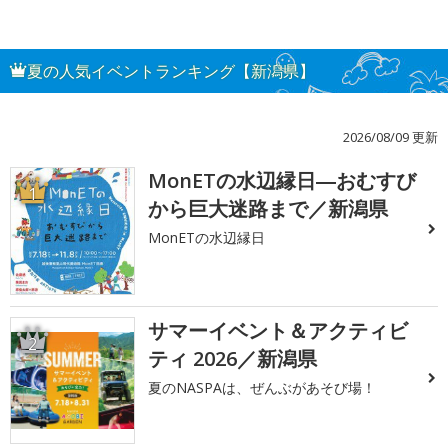
夏の人気イベントランキング【新潟県】
2026/08/09 更新
MonETの水辺縁日―おむすび
1
から巨大迷路まで／新潟県
MonETの水辺縁日
サマーイベント＆アクティビ
2
ティ 2026／新潟県
夏のNASPAは、ぜんぶがあそび場！