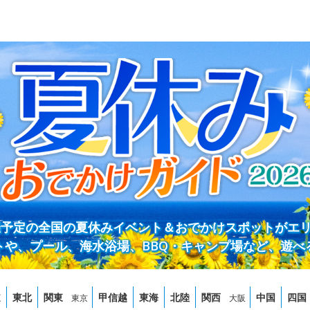
開催予定の全国の夏休みイベント＆おでかけスポットがエ
トや、プール、海水浴場、BBQ・キャンプ場など、遊べ
道
東北
関東
甲信越
東海
北陸
関西
中国
四国
東京
大阪