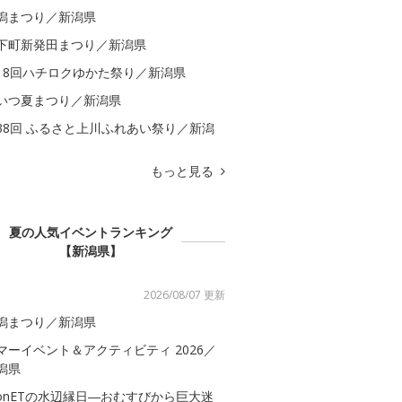
潟まつり／新潟県
下町新発田まつり／新潟県
18回ハチロクゆかた祭り／新潟県
いつ夏まつり／新潟県
38回 ふるさと上川ふれあい祭り／新潟
もっと見る
夏の人気イベントランキング
【新潟県】
2026/08/07 更新
潟まつり／新潟県
マーイベント＆アクティビティ 2026／
潟県
onETの水辺縁日―おむすびから巨大迷