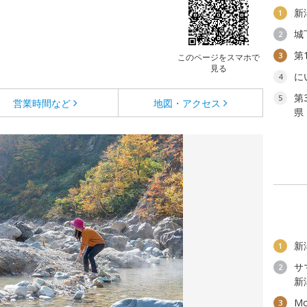
新
1
城
2
第
3
このページをスマホで
見る
に
4
第
5
営業時間など
地図・アクセス
県
新
1
サ
2
新
M
3