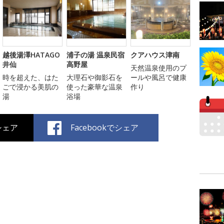
越後湯澤HATAGO
浦子の湯 温泉民宿
クアハウス津南
井仙
高野屋
天然温泉使用のプ
時を超えた、はた
大理石や御影石を
ールや風呂で健康
ごで浸かる美肌の
使った豪華な温泉
作り
湯
浴場
でシェア
Facebookでシェア