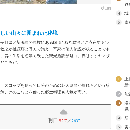
路
秋山郷
城
4
南
5
険しい山々に囲まれた秘境
長野県と新潟県の県境にある国道405号線沿いに点在する12
木牧之が桃源郷と呼んで讃え、平家の落人伝説が残ることでも
と、昔の生活を色濃く残した観光施設が魅力。春はオオヤマザ
見どころだ。
上
1
新
り、スコップを使って自分のための野天風呂が掘れるという珍
川魚、きのこなどを使った郷土料理も人気が高い。
能
2
湯
3
県
新
4
明日
32℃
／
26℃
素
5