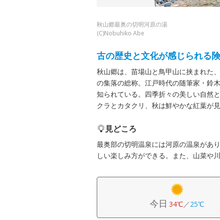
秋山郷最奥の切明河原の湯
(C)Nobuhiko Abe
古の歴史と文化が感じられる
秋山郷は、苗場山と鳥甲山に挟まれた、
の集落の総称。江戸時代の随筆家・鈴
知られている。四季折々の美しい自然
クラとカタクリ、秋は鮮やかな紅葉が
見どころ
最奥部の切明温泉には河原の温泉があ
しい楽しみ方ができる。また、山菜や
今日
34℃
／
25℃