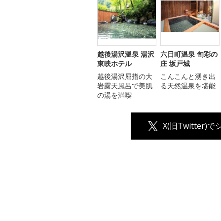
越後湯沢温泉 湯沢
六日町温泉 旬彩の
東映ホテル
庄 坂戸城
越後湯沢屈指の大
こんこんと湧き出
岩露天風呂で美肌
る天然温泉を堪能
の湯を満喫
X(旧Twitter)