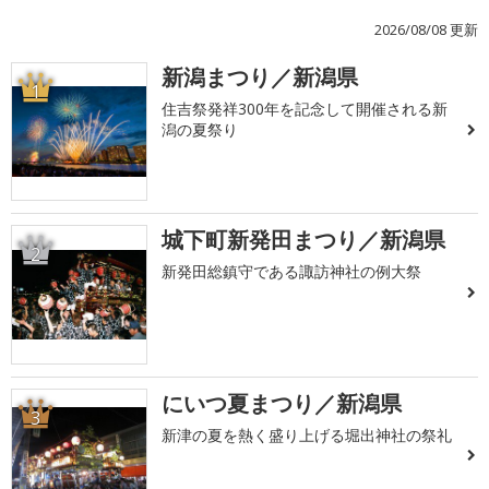
2026/08/08 更新
新潟まつり／新潟県
1
住吉祭発祥300年を記念して開催される新
潟の夏祭り
城下町新発田まつり／新潟県
2
新発田総鎮守である諏訪神社の例大祭
にいつ夏まつり／新潟県
3
新津の夏を熱く盛り上げる堀出神社の祭礼