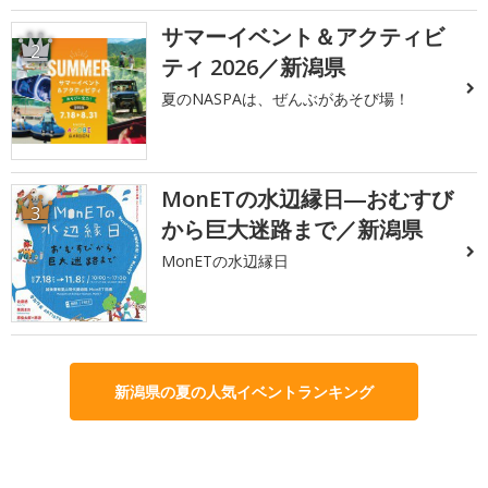
サマーイベント＆アクティビ
2
ティ 2026／新潟県
夏のNASPAは、ぜんぶがあそび場！
MonETの水辺縁日―おむすび
3
から巨大迷路まで／新潟県
MonETの水辺縁日
新潟県の夏の人気イベントランキング