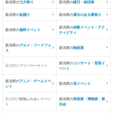
新潟県の
七夕祭り
新潟県の
縁日・納涼祭
新潟県の
盆踊り
新潟県の
屋台のある夏祭り
新潟県の
体験イベント・アク
新潟県の
無料イベント
ティビティ
新潟県の
グルメ・フードフェ
新潟県の
物産展
ス
新潟県の
コンサート・音楽イ
新潟県の
フリーマーケット
ベント
新潟県の
アニメ・ゲームイベ
新潟県の
花イベント
ント
新潟県の
動物ふれあいイベン
新潟県の
美術展・博物展・展
ト
示会