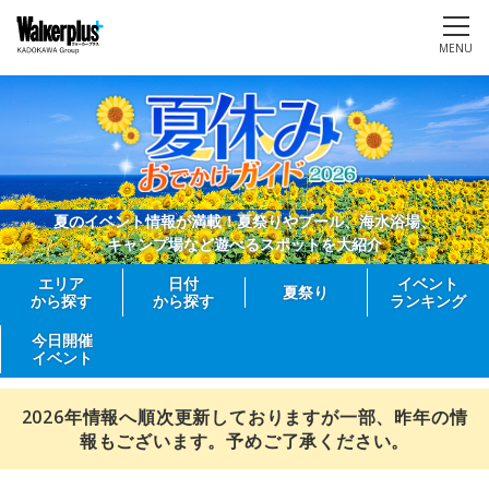
MENU
夏のイベント情報が満載！夏祭りやプール、海水浴場、
キャンプ場など遊べるスポットを大紹介
エリア
日付
イベント
夏祭り
から探す
から探す
ランキング
今日開催
イベント
2026年情報へ順次更新しておりますが一部、昨年の情
報もございます。予めご了承ください。