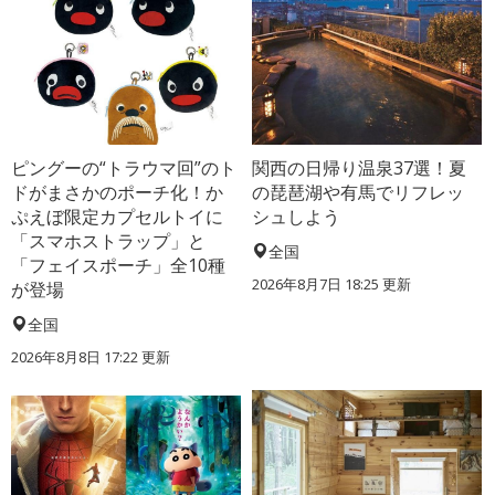
ピングーの“トラウマ回”のト
関西の日帰り温泉37選！夏
ドがまさかのポーチ化！か
の琵琶湖や有馬でリフレッ
ぷえぼ限定カプセルトイに
シュしよう
「スマホストラップ」と
全国
「フェイスポーチ」全10種
2026年8月7日 18:25
更新
が登場
全国
2026年8月8日 17:22
更新