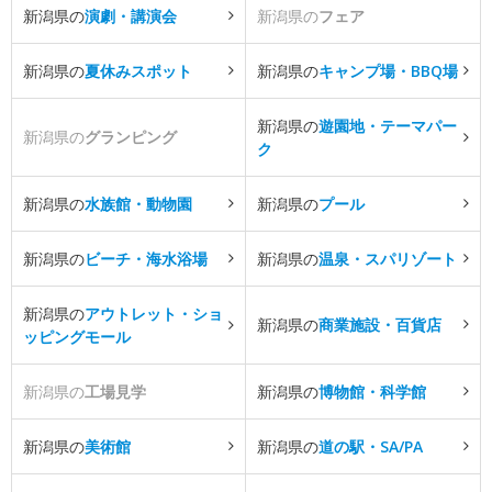
新潟県の
演劇・講演会
新潟県の
フェア
新潟県の
夏休みスポット
新潟県の
キャンプ場・BBQ場
新潟県の
遊園地・テーマパー
新潟県の
グランピング
ク
新潟県の
水族館・動物園
新潟県の
プール
新潟県の
ビーチ・海水浴場
新潟県の
温泉・スパリゾート
新潟県の
アウトレット・ショ
新潟県の
商業施設・百貨店
ッピングモール
新潟県の
工場見学
新潟県の
博物館・科学館
新潟県の
美術館
新潟県の
道の駅・SA/PA