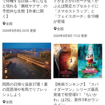
で待機する白猫→冬になる
ドがまさかのポーチ化！か
と現れる「腕枕ヤクザ」の
ぷえぼ限定カプセルトイに
予想外な生態【作者に聞
「スマホストラップ」と
く】
「フェイスポーチ」全10種
が登場
全国
全国
2026年8月8日 20:35
更新
2026年8月8日 17:22
更新
関西の日帰り温泉37選！夏
【映画ランキング】『スパ
の琵琶湖や有馬でリフレッ
イダーマン』シリーズ最高
シュしよう
発進で初登場V！『ちいか
わ』は2位、新作3本がラン
全国
クイン