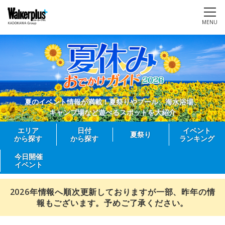
MENU
夏のイベント情報が満載！夏祭りやプール、海水浴場、
キャンプ場など遊べるスポットを大紹介
エリア
日付
イベント
夏祭り
から探す
から探す
ランキング
今日開催
イベント
2026年情報へ順次更新しておりますが一部、昨年の情
報もございます。予めご了承ください。