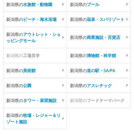
新潟県の
水族館・動物園
新潟県の
プール
新潟県の
ビーチ・海水浴場
新潟県の
温泉・スパリゾート
新潟県の
アウトレット・ショ
新潟県の
商業施設・百貨店
ッピングモール
新潟県の
工場見学
新潟県の
博物館・科学館
新潟県の
美術館
新潟県の
道の駅・SA/PA
新潟県の
公園
新潟県の
アスレチック
新潟県の
タワー・展望施設
新潟県の
フードテーマパーク
新潟県の
牧場・レジャー＆リ
ゾート施設