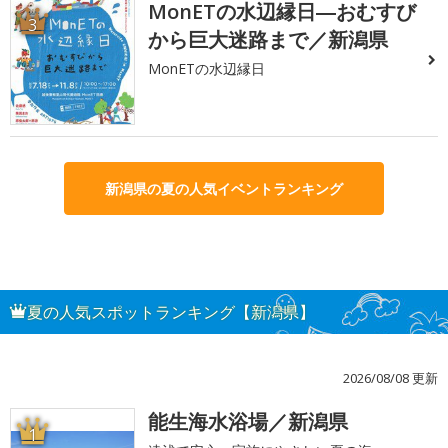
MonETの水辺縁日―おむすび
3
から巨大迷路まで／新潟県
MonETの水辺縁日
新潟県の夏の人気イベントランキング
夏の人気スポットランキング【新潟県】
2026/08/08 更新
能生海水浴場／新潟県
1