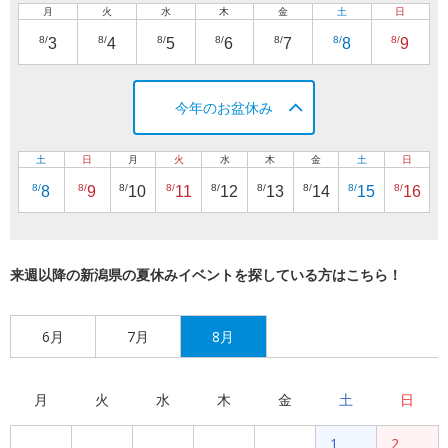
月
火
水
木
金
土
日
8/
8/
8/
8/
8/
8/
8/
3
4
5
6
7
8
9
今年のお盆休み
土
日
月
火
水
木
金
土
日
8/
8/
8/
8/
8/
8/
8/
8/
8/
8
9
10
11
12
13
14
15
16
来週以降の新潟県の夏休みイベントを探している方はこちら！
6月
7月
8月
月
火
水
木
金
土
日
1
2