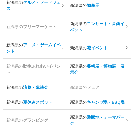
新潟県の
グルメ・フードフェ
新潟県の
物産展
ス
新潟県の
コンサート・音楽イ
新潟県の
フリーマーケット
ベント
新潟県の
アニメ・ゲームイベ
新潟県の
花イベント
ント
新潟県の
動物ふれあいイベン
新潟県の
美術展・博物展・展
ト
示会
新潟県の
演劇・講演会
新潟県の
フェア
新潟県の
夏休みスポット
新潟県の
キャンプ場・BBQ場
新潟県の
遊園地・テーマパー
新潟県の
グランピング
ク