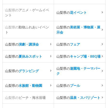
山梨県の
アニメ・ゲームイベ
山梨県の
花イベント
ント
山梨県の
動物ふれあいイベン
山梨県の
美術展・博物展・展
ト
示会
山梨県の
演劇・講演会
山梨県の
フェア
山梨県の
夏休みスポット
山梨県の
キャンプ場・BBQ場
山梨県の
遊園地・テーマパー
山梨県の
グランピング
ク
山梨県の
水族館・動物園
山梨県の
プール
山梨県の
ビーチ・海水浴場
山梨県の
温泉・スパリゾート