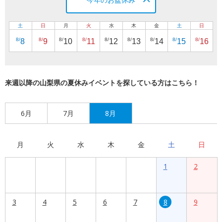
土
日
月
火
水
木
金
土
日
8/
8/
8/
8/
8/
8/
8/
8/
8/
8
9
10
11
12
13
14
15
16
来週以降の山梨県の夏休みイベントを探している方はこちら！
6月
7月
8月
月
火
水
木
金
土
日
1
2
3
4
5
6
7
8
9