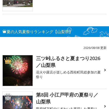
夏の人気夏祭りランキング【山梨県】
2026/08/08 更新
三ツ峠ふるさと夏まつり2026
1
／山梨県
花火や露店が楽しめる西桂町民総参加の夏
祭り
第8回 小江戸甲府の夏祭り／
2
山梨県
甲府城下町のにぎわいを再現した夏祭り