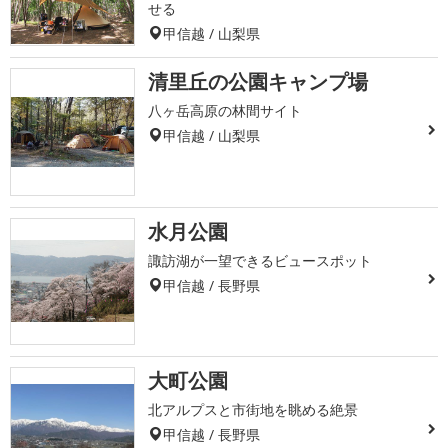
せる
甲信越 / 山梨県
清里丘の公園キャンプ場
八ヶ岳高原の林間サイト
甲信越 / 山梨県
水月公園
諏訪湖が一望できるビュースポット
甲信越 / 長野県
大町公園
北アルプスと市街地を眺める絶景
甲信越 / 長野県