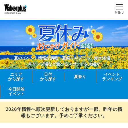
MENU
夏のイベント情報が満載！夏祭りやプール、海水浴場、
キャンプ場など遊べるスポットを大紹介
エリア
日付
イベント
夏祭り
から探す
から探す
ランキング
今日開催
イベント
2026年情報へ順次更新しておりますが一部、昨年の情
報もございます。予めご了承ください。