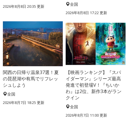
全国
2026年8月8日 20:35
更新
2026年8月8日 17:22
更新
関西の日帰り温泉37選！夏
【映画ランキング】『スパ
の琵琶湖や有馬でリフレッ
イダーマン』シリーズ最高
シュしよう
発進で初登場V！『ちいか
わ』は2位、新作3本がラン
全国
クイン
2026年8月7日 18:25
更新
全国
2026年8月7日 11:00
更新