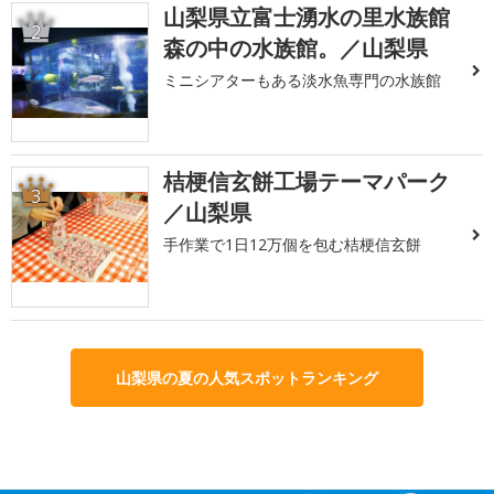
山梨県立富士湧水の里水族館
2
森の中の水族館。／山梨県
ミニシアターもある淡水魚専門の水族館
桔梗信玄餅工場テーマパーク
3
／山梨県
手作業で1日12万個を包む桔梗信玄餅
山梨県の夏の人気スポットランキング