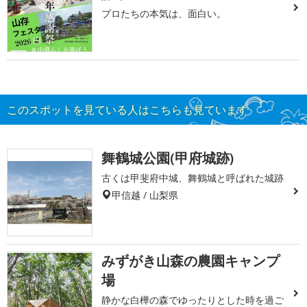
プロたちの本気は、面白い。
このスポットを見ている人はこちらも見ています
舞鶴城公園(甲府城跡)
古くは甲斐府中城、舞鶴城と呼ばれた城跡
甲信越 / 山梨県
みずがき山森の農園キャンプ
場
静かな白樺の森でゆったりとした時を過ご