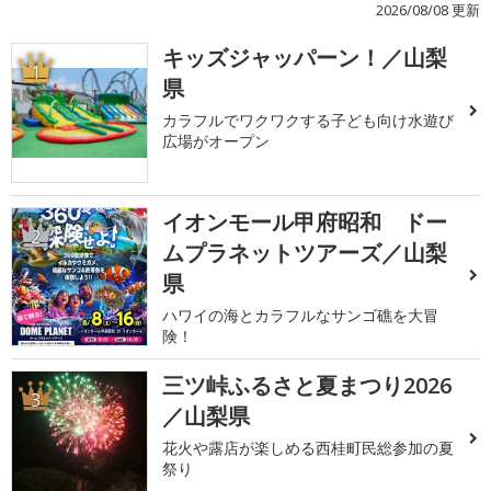
2026/08/08 更新
キッズジャッパーン！／山梨
1
県
カラフルでワクワクする子ども向け水遊び
広場がオープン
イオンモール甲府昭和 ドー
2
ムプラネットツアーズ／山梨
県
ハワイの海とカラフルなサンゴ礁を大冒
険！
三ツ峠ふるさと夏まつり2026
3
／山梨県
花火や露店が楽しめる西桂町民総参加の夏
祭り