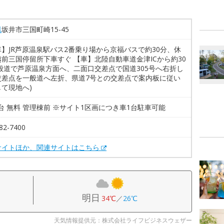
県
坂井市三国町崎15-45
】JR芦原温泉駅バス2番乗り場から京福バスで約30分、休
前三国停留所下車すぐ 【車】北陸自動車道金津ICから約30
一般道で芦原温泉方面へ、二面口交差点で国道305号へ右折し
交差点を一般道へ左折、県道7号との交差点で案内板に従い
て現地へ)
0台 無料 管理棟前 ※サイト1区画につき車1台駐車可能
82-7400
サイトほか、関連サイトはこちら
明日
34℃
／
26℃
天気情報提供元：株式会社ライフビジネスウェザー