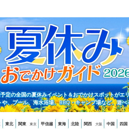
開催予定の全国の夏休みイベント＆おでかけスポットがエ
トや、プール、海水浴場、BBQ・キャンプ場など、遊べ
道
東北
関東
甲信越
東海
北陸
関西
中国
四国
東京
大阪