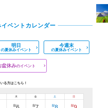
みイベントカレンダー
明日
今週末
の
夏休みイベント
の
夏休みイベント
お盆休み
の
イベント
ている方はこちら！
木
金
土
日
8/
8/
8/
8/
6
7
8
9