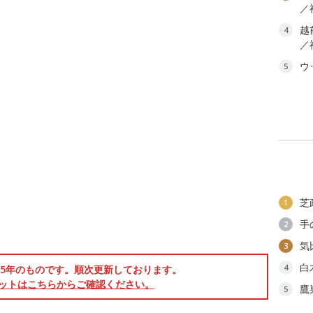
／
越
4
／
ウ
5
芝
1
手
2
気
3
白
4
025年のものです。順次更新しております。
ットはこちらからご確認ください。
鷹
5