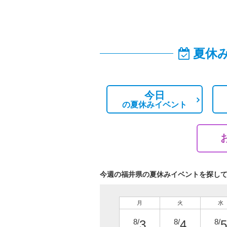
夏休
今日
の
夏休みイベント
今週の福井県の夏休みイベントを探し
月
火
水
8/
8/
8/
3
4
5