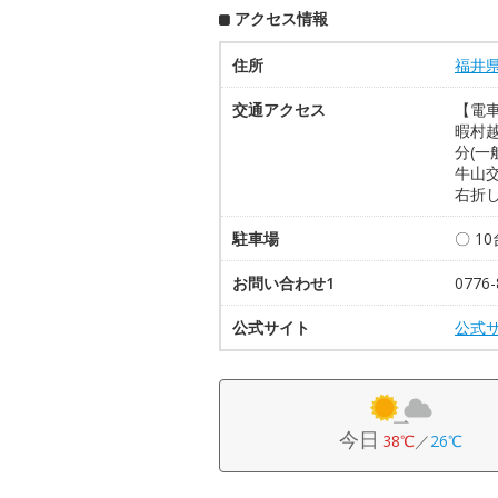
アクセス情報
住所
福井
交通アクセス
【電車
暇村越
分(
牛山
右折し
駐車場
〇 1
お問い合わせ1
0776-
公式サイト
公式
今日
38℃
／
26℃