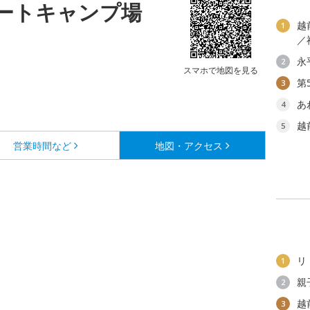
ートキャンプ場
越
1
／
永
2
スマホで地図を見る
第
3
あ
4
越
5
営業時間など
地図・アクセス
リ
1
親
2
越
3