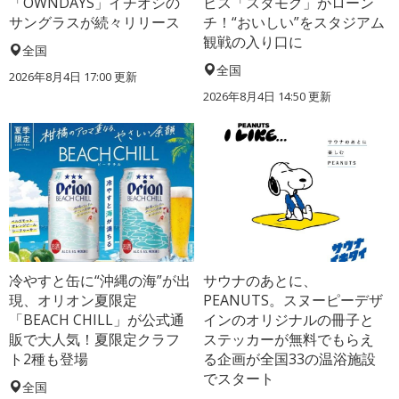
「OWNDAYS」イチオシの
ビス「スタモグ」がローン
サングラスが続々リリース
チ！“おいしい”をスタジアム
観戦の入り口に
全国
全国
2026年8月4日 17:00
更新
2026年8月4日 14:50
更新
冷やすと缶に“沖縄の海”が出
サウナのあとに、
現、オリオン夏限定
PEANUTS。スヌーピーデザ
「BEACH CHILL」が公式通
インのオリジナルの冊子と
販で大人気！夏限定クラフ
ステッカーが無料でもらえ
ト2種も登場
る企画が全国33の温浴施設
でスタート
全国