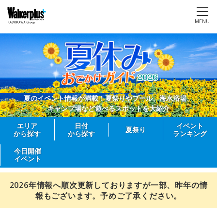
MENU
夏のイベント情報が満載！夏祭りやプール、海水浴場、
キャンプ場など遊べるスポットを大紹介
エリア
日付
イベント
夏祭り
から探す
から探す
ランキング
今日開催
イベント
2026年情報へ順次更新しておりますが一部、昨年の情
報もございます。予めご了承ください。