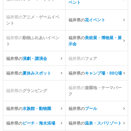
ベント
福井県の
アニメ・ゲームイベ
福井県の
花イベント
ント
福井県の
動物ふれあいイベン
福井県の
美術展・博物展・展
ト
示会
福井県の
演劇・講演会
福井県の
フェア
福井県の
夏休みスポット
福井県の
キャンプ場・BBQ場
福井県の
遊園地・テーマパー
福井県の
グランピング
ク
福井県の
水族館・動物園
福井県の
プール
福井県の
ビーチ・海水浴場
福井県の
温泉・スパリゾート