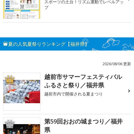
スポーツの土台！リズム運動でレベルアッ
プ
夏の人気夏祭りランキング【福井県】
2026/08/06 更新
越前市サマーフェスティバル
1
ふるさと祭り／福井県
越前市内で開催される夏まつり
第59回おおの城まつり／福井
2
県