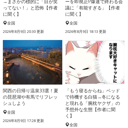
→まさかの標的に「目が笑
ーを即廃止!?爆速で終わる会
ってない！」と恐怖【作者
議に「有能すぎる」【作者
に聞く】
に聞く】
全国
全国
2026年8月9日 20:30
更新
2026年8月9日 18:13
更新
関西の日帰り温泉33選！夏
「もう寝るからね」ベッド
の琵琶湖や有馬でリフレッ
で待機する白猫→冬になる
シュしよう
と現れる「腕枕ヤクザ」の
予想外な生態【作者に聞
全国
く】
2026年8月9日 17:28
更新
全国