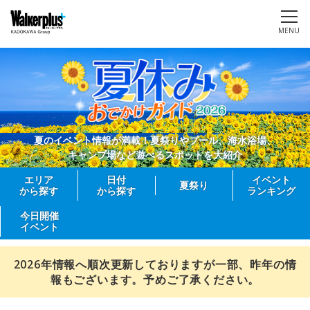
MENU
夏のイベント情報が満載！夏祭りやプール、海水浴場、
キャンプ場など遊べるスポットを大紹介
エリア
日付
イベント
夏祭り
から探す
から探す
ランキング
今日開催
イベント
2026年情報へ順次更新しておりますが一部、昨年の情
報もございます。予めご了承ください。