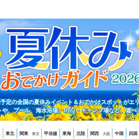
開催予定の全国の夏休みイベント＆おでかけスポットがエ
トや、プール、海水浴場、BBQ・キャンプ場など、遊べ
道
東北
関東
甲信越
東海
北陸
関西
中国
四国
東京
大阪