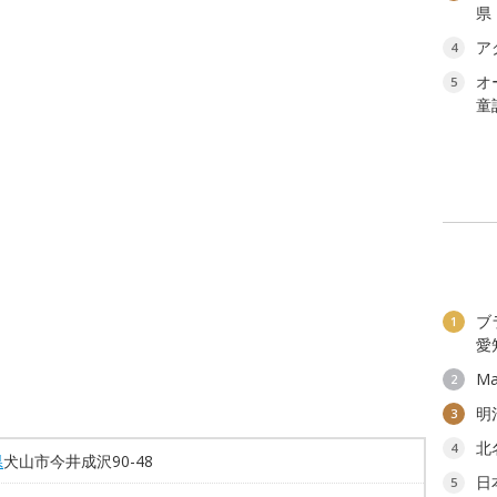
県
ア
4
オ
5
童
ブ
1
愛
Ma
2
明
3
北
4
県
犬山市今井成沢90-48
日
5