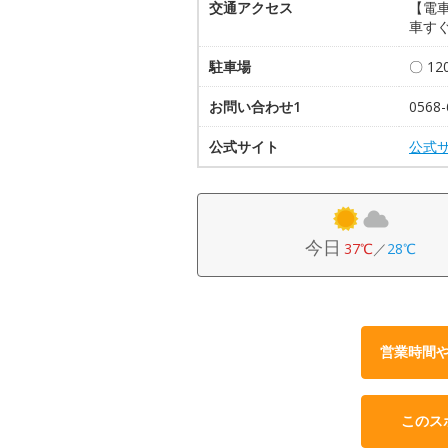
交通アクセス
【電
車すぐ
駐車場
〇 1
お問い合わせ1
0568-
公式サイト
公式
今日
37℃
／
28℃
営業時間
このス