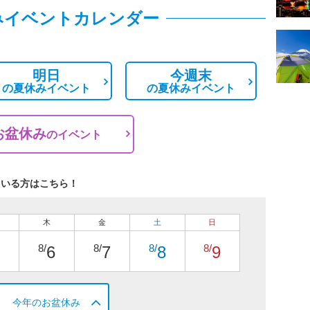
みイベントカレンダー
明日
今週末
の
夏休みイベント
の
夏休みイベント
お盆休み
の
イベント
ている方はこちら！
木
金
土
日
8/
8/
8/
8/
6
7
8
9
今年のお盆休み