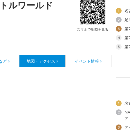
リトルワールド
名
1
足
2
第
3
スマホで地図を見る
第
4
第
5
など
地図・アクセス
イベント情報
名
1
N
2
ア
ア
3