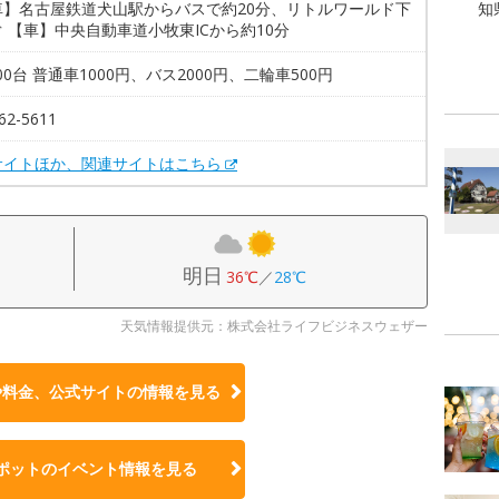
車】名古屋鉄道犬山駅からバスで約20分、リトルワールド下
知
 【車】中央自動車道小牧東ICから約10分
200台 普通車1000円、バス2000円、二輪車500円
62-5611
サイトほか、関連サイトはこちら
明日
36℃
／
28℃
天気情報提供元：株式会社ライフビジネスウェザー
や料金、公式サイトの
情報を見る
ポットのイベント情報を見る