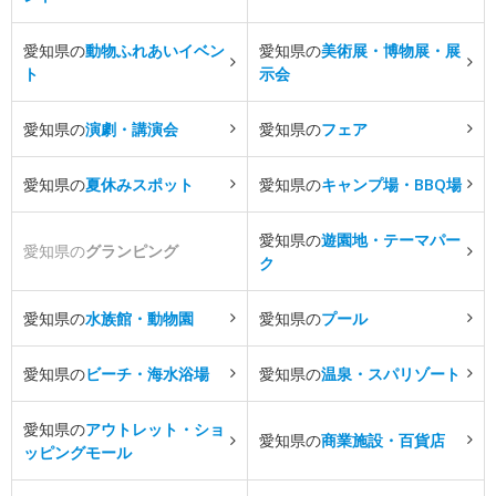
愛知県の
動物ふれあいイベン
愛知県の
美術展・博物展・展
ト
示会
愛知県の
演劇・講演会
愛知県の
フェア
愛知県の
夏休みスポット
愛知県の
キャンプ場・BBQ場
愛知県の
遊園地・テーマパー
愛知県の
グランピング
ク
愛知県の
水族館・動物園
愛知県の
プール
愛知県の
ビーチ・海水浴場
愛知県の
温泉・スパリゾート
愛知県の
アウトレット・ショ
愛知県の
商業施設・百貨店
ッピングモール