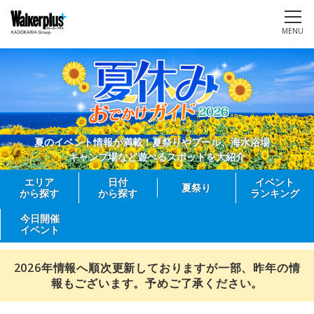
MENU
夏のイベント情報が満載！夏祭りやプール、海水浴場、
キャンプ場など遊べるスポットを大紹介
エリア
日付
イベント
夏祭り
から探す
から探す
ランキング
今日開催
イベント
2026年情報へ順次更新しておりますが一部、昨年の情
報もございます。予めご了承ください。