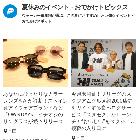
夏休みのイベント・おでかけトピックス
ウォーカー編集部が選ぶ、この夏におすすめしたい旬なイベント・
おでかけスポット
あなたにぴったりなカラー
今週末開幕！Ｊリーグのス
レンズをAIが診断！スペイン
タジアムグルメ約2000店舗
発アイウェアブランドなど
をガイドする食べログサー
「OWNDAYS」イチオシの
ビス「スタモグ」がローン
サングラスが続々リリース
チ！“おいしい”をスタジアム
観戦の入り口に
全国
全国