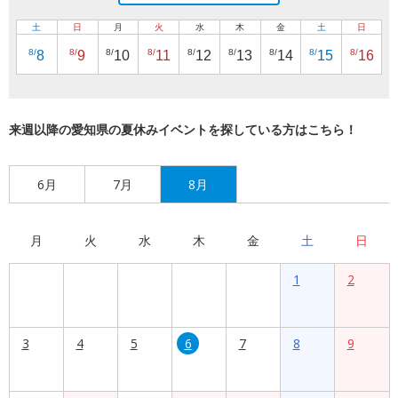
土
日
月
火
水
木
金
土
日
8/
8/
8/
8/
8/
8/
8/
8/
8/
8
9
10
11
12
13
14
15
16
来週以降の愛知県の夏休みイベントを探している方はこちら！
6月
7月
8月
月
火
水
木
金
土
日
1
2
3
4
5
6
7
8
9