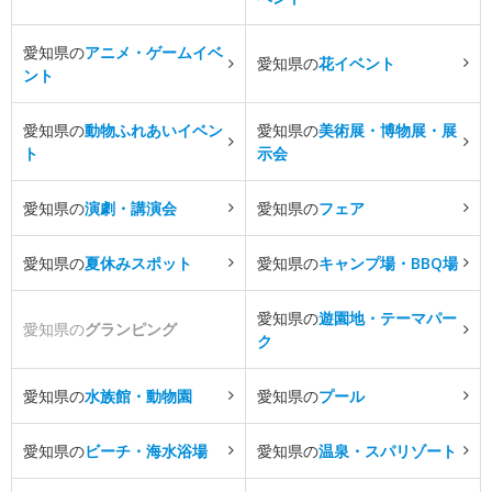
愛知県の
アニメ・ゲームイベ
愛知県の
花イベント
ント
愛知県の
動物ふれあいイベン
愛知県の
美術展・博物展・展
ト
示会
愛知県の
演劇・講演会
愛知県の
フェア
愛知県の
夏休みスポット
愛知県の
キャンプ場・BBQ場
愛知県の
遊園地・テーマパー
愛知県の
グランピング
ク
愛知県の
水族館・動物園
愛知県の
プール
愛知県の
ビーチ・海水浴場
愛知県の
温泉・スパリゾート