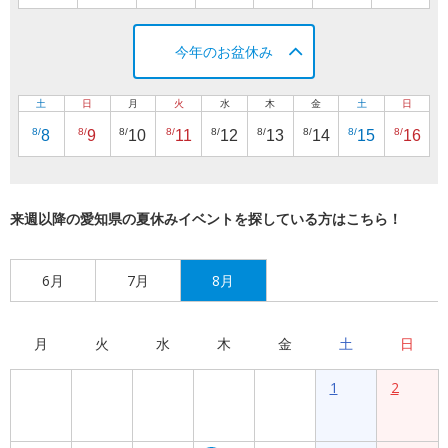
今年のお盆休み
土
日
月
火
水
木
金
土
日
8/
8/
8/
8/
8/
8/
8/
8/
8/
8
9
10
11
12
13
14
15
16
来週以降の愛知県の夏休みイベントを探している方はこちら！
6月
7月
8月
月
火
水
木
金
土
日
1
2