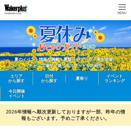
MENU
夏のイベント情報が満載！夏祭りやプール、海水浴場、
キャンプ場など遊べるスポットを大紹介
エリア
日付
イベント
夏祭り
から探す
から探す
ランキング
今日開催
イベント
2026年情報へ順次更新しておりますが一部、昨年の情
報もございます。予めご了承ください。