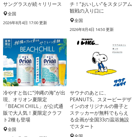
サングラスが続々リリース
チ！“おいしい”をスタジアム
観戦の入り口に
全国
全国
2026年8月4日 17:00
更新
2026年8月4日 14:50
更新
冷やすと缶に“沖縄の海”が出
サウナのあとに、
現、オリオン夏限定
PEANUTS。スヌーピーデザ
「BEACH CHILL」が公式通
インのオリジナルの冊子と
販で大人気！夏限定クラフ
ステッカーが無料でもらえ
ト2種も登場
る企画が全国33の温浴施設
でスタート
全国
全国