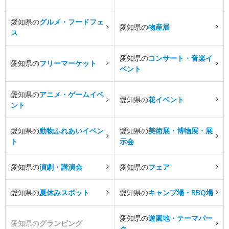
愛知県の
グルメ・フードフェ
愛知県の
物産展
ス
愛知県の
コンサート・音楽イ
愛知県の
フリーマーケット
ベント
愛知県の
アニメ・ゲームイベ
愛知県の
花イベント
ント
愛知県の
動物ふれあいイベン
愛知県の
美術展・博物展・展
ト
示会
愛知県の
演劇・講演会
愛知県の
フェア
愛知県の
夏休みスポット
愛知県の
キャンプ場・BBQ場
愛知県の
遊園地・テーマパー
愛知県の
グランピング
ク