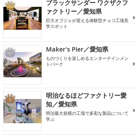
ブラックサンダー ワクザクフ
1
ァクトリー／愛知県
巨大オブジェが迎える体験型チョコ工場見
学スポット
Maker's Pier／愛知県
2
ものづくりを楽しめるエンターテインメン
トパーク
明治なるほどファクトリー愛
3
知／愛知県
明治最大規模の工場で多彩な製品について
学ぶ