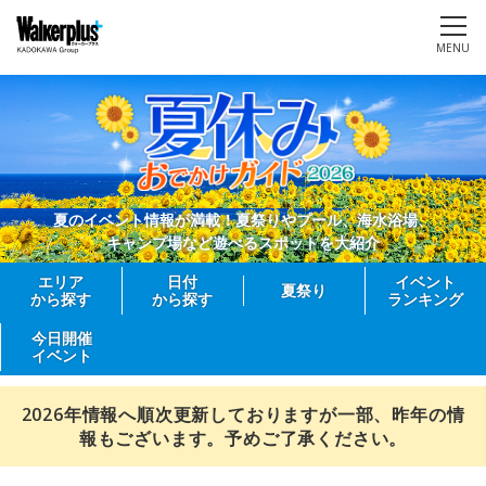
MENU
夏のイベント情報が満載！夏祭りやプール、海水浴場、
キャンプ場など遊べるスポットを大紹介
エリア
日付
イベント
夏祭り
から探す
から探す
ランキング
今日開催
イベント
2026年情報へ順次更新しておりますが一部、昨年の情
報もございます。予めご了承ください。