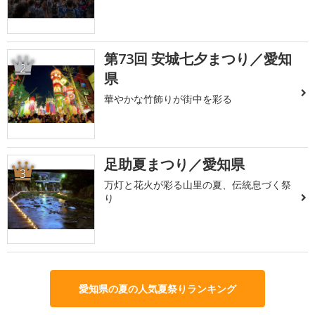
第73回 安城七夕まつり／愛知
2
県
華やかな竹飾りが街中を彩る
足助夏まつり／愛知県
3
万灯と花火が彩る山里の夏、伝統息づく祭
り
愛知県の夏の人気夏祭りランキング