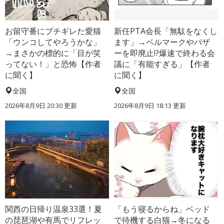
お留守番にブチギレた愛猫
新任PTA会長「無駄をなくし
「ウンコしてやろうかな」
ます」→ベルマークやバザ
→まさかの標的に「目が笑
ーを即廃止!?爆速で終わる会
ってない！」と恐怖【作者
議に「有能すぎる」【作者
に聞く】
に聞く】
全国
全国
2026年8月9日 20:30
更新
2026年8月9日 18:13
更新
関西の日帰り温泉33選！夏
「もう寝るからね」ベッド
の琵琶湖や有馬でリフレッ
で待機する白猫→冬になる