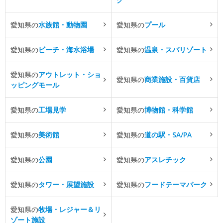
愛知県の
水族館・動物園
愛知県の
プール
愛知県の
ビーチ・海水浴場
愛知県の
温泉・スパリゾート
愛知県の
アウトレット・ショ
愛知県の
商業施設・百貨店
ッピングモール
愛知県の
工場見学
愛知県の
博物館・科学館
愛知県の
美術館
愛知県の
道の駅・SA/PA
愛知県の
公園
愛知県の
アスレチック
愛知県の
タワー・展望施設
愛知県の
フードテーマパーク
愛知県の
牧場・レジャー＆リ
ゾート施設