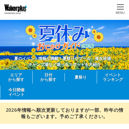
MENU
夏のイベント情報が満載！夏祭りやプール、海水浴場、
キャンプ場など遊べるスポットを大紹介
エリア
日付
イベント
夏祭り
から探す
から探す
ランキング
今日開催
イベント
2026年情報へ順次更新しておりますが一部、昨年の情
報もございます。予めご了承ください。