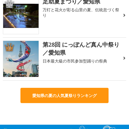
足助夏まつり／愛知県
2
万灯と花火が彩る山里の夏、伝統息づく祭
り
第28回 にっぽんど真ん中祭り
3
／愛知県
日本最大級の市民参加型踊りの祭典
愛知県の夏の人気夏祭りランキング