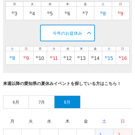
月
火
水
木
金
土
日
8/
8/
8/
8/
8/
8/
8/
3
4
5
6
7
8
9
今年のお盆休み
土
日
月
火
水
木
金
土
日
8/
8/
8/
8/
8/
8/
8/
8/
8/
8
9
10
11
12
13
14
15
16
来週以降の愛知県の夏休みイベントを探している方はこちら！
6月
7月
8月
月
火
水
木
金
土
日
1
2