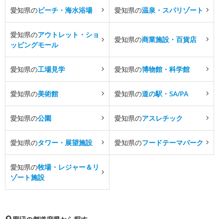
愛知県の
ビーチ・海水浴場
愛知県の
温泉・スパリゾート
愛知県の
アウトレット・ショ
愛知県の
商業施設・百貨店
ッピングモール
愛知県の
工場見学
愛知県の
博物館・科学館
愛知県の
美術館
愛知県の
道の駅・SA/PA
愛知県の
公園
愛知県の
アスレチック
愛知県の
タワー・展望施設
愛知県の
フードテーマパーク
愛知県の
牧場・レジャー＆リ
ゾート施設