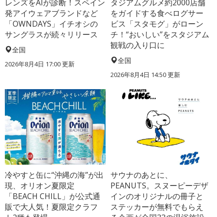
レンズをAIが診断！スペイン
タジアムグルメ約2000店舗
発アイウェアブランドなど
をガイドする食べログサー
「OWNDAYS」イチオシの
ビス「スタモグ」がローン
サングラスが続々リリース
チ！“おいしい”をスタジアム
観戦の入り口に
全国
全国
2026年8月4日 17:00
更新
2026年8月4日 14:50
更新
冷やすと缶に“沖縄の海”が出
サウナのあとに、
現、オリオン夏限定
PEANUTS。スヌーピーデザ
「BEACH CHILL」が公式通
インのオリジナルの冊子と
販で大人気！夏限定クラフ
ステッカーが無料でもらえ