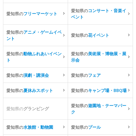
愛知県の
コンサート・音楽イ
愛知県の
フリーマーケット
ベント
愛知県の
アニメ・ゲームイベ
愛知県の
花イベント
ント
愛知県の
動物ふれあいイベン
愛知県の
美術展・博物展・展
ト
示会
愛知県の
演劇・講演会
愛知県の
フェア
愛知県の
夏休みスポット
愛知県の
キャンプ場・BBQ場
愛知県の
遊園地・テーマパー
愛知県の
グランピング
ク
愛知県の
水族館・動物園
愛知県の
プール