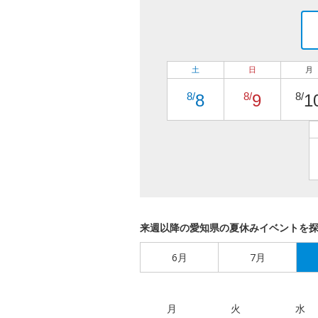
土
日
月
8/
8/
8/
8
9
1
来週以降の愛知県の夏休みイベントを
6月
7月
月
火
水