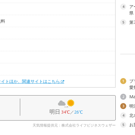
ア
4
県
無料
第
5
。
ブ
サイトほか、関連サイトはこちら
1
愛
Ma
2
明
3
明日
34℃
／
26℃
北
4
お
5
天気情報提供元：株式会社ライフビジネスウェザー