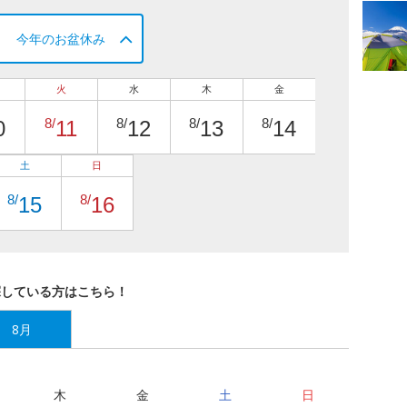
今年のお盆休み
火
水
木
金
8/
8/
8/
8/
0
11
12
13
14
土
日
8/
8/
15
16
探している方はこちら！
8月
木
金
土
日