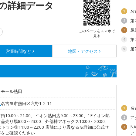
の詳細データ
名
1
第
2
足
3
このページをスマホで
見る
第
4
第
5
営業時間など
地図・アクセス
ンモール熱田
県
名古屋市熱田区六野1-2-11
名
1
街10:00～21:00、イオン熱田店9:00～23:00、1Fイオン熱
ア
2
品売り場8:00～23:00、外部棟アネックス10:00～20:00、
N
ストラン街11:00～22:00 店舗により異なる※詳細は公式サ
3
等をご確認ください
ア