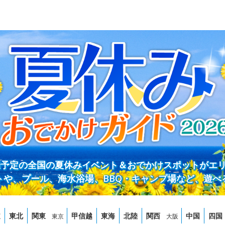
開催予定の全国の夏休みイベント＆おでかけスポットがエ
トや、プール、海水浴場、BBQ・キャンプ場など、遊べ
道
東北
関東
甲信越
東海
北陸
関西
中国
四国
東京
大阪