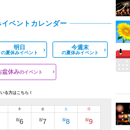
みイベントカレンダー
明日
今週末
の
夏休みイベント
の
夏休みイベント
お盆休み
の
イベント
ている方はこちら！
木
金
土
日
8/
8/
8/
8/
6
7
8
9