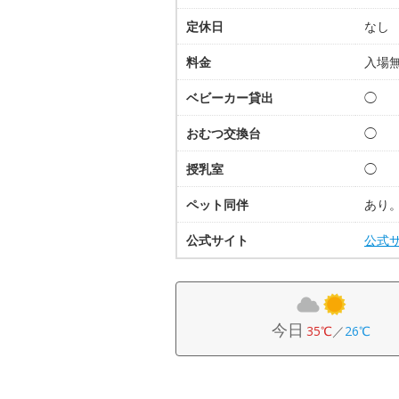
定休日
なし
料金
入場
ベビーカー貸出
◯
おむつ交換台
◯
授乳室
◯
ペット同伴
あり
公式サイト
公式
今日
35℃
／
26℃