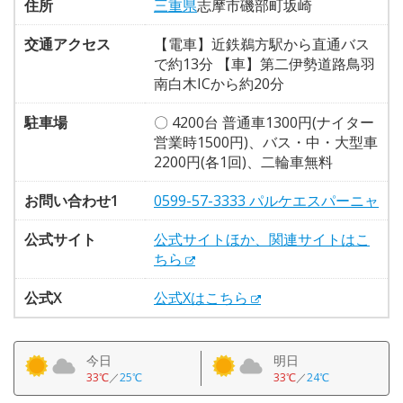
住所
三重県
志摩市磯部町坂崎
交通アクセス
【電車】近鉄鵜方駅から直通バス
で約13分 【車】第二伊勢道路鳥羽
南白木ICから約20分
駐車場
〇 4200台 普通車1300円(ナイター
営業時1500円)、バス・中・大型車
2200円(各1回)、二輪車無料
お問い合わせ1
0599-57-3333 パルケエスパーニャ
公式サイト
公式サイトほか、関連サイトはこ
ちら
公式X
公式Xはこちら
今日
明日
33℃
／
25℃
33℃
／
24℃