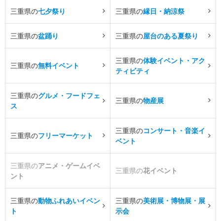
三重県の
七夕祭り
三重県の
縁日・納涼祭
三重県の
盆踊り
三重県の
屋台のある夏祭り
三重県の
体験イベント・アク
三重県の
無料イベント
ティビティ
三重県の
グルメ・フードフェ
三重県の
物産展
ス
三重県の
コンサート・音楽イ
三重県の
フリーマーケット
ベント
三重県の
アニメ・ゲームイベ
三重県の
花イベント
ント
三重県の
動物ふれあいイベン
三重県の
美術展・博物展・展
ト
示会