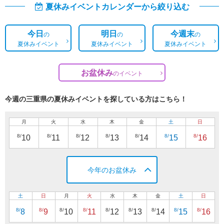
夏休みイベントカレンダーから絞り込む
今日
明日
今週末
の
の
の
夏休みイベント
夏休みイベント
夏休みイベント
お盆休み
の
イベント
今週の三重県の夏休みイベントを探している方はこちら！
月
火
水
木
金
土
日
8/
8/
8/
8/
8/
8/
8/
10
11
12
13
14
15
16
今年のお盆休み
土
日
月
火
水
木
金
土
日
8/
8/
8/
8/
8/
8/
8/
8/
8/
8
9
10
11
12
13
14
15
16