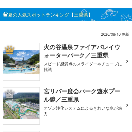
夏の人気スポットランキング【三重県】
2026/08/10 更新
火の谷温泉ファイアバレイウ
1
ォーターパーク／三重県
スピード感満点のスライダーやチューブに
挑戦
宮リバー度会パーク遊水プー
2
ル鏡／三重県
オゾン浄化システムによるきれいな水が魅
力