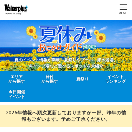
MENU
夏のイベント情報が満載！夏祭りやプール、海水浴場、
キャンプ場など遊べるスポットを大紹介
エリア
日付
イベント
夏祭り
から探す
から探す
ランキング
今日開催
イベント
2026年情報へ順次更新しておりますが一部、昨年の情
報もございます。予めご了承ください。