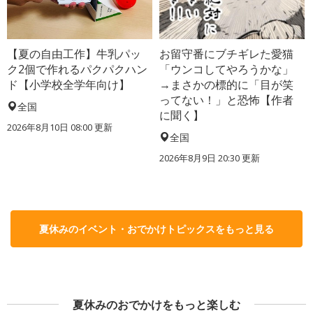
【夏の自由工作】牛乳パッ
お留守番にブチギレた愛猫
ク2個で作れるパクパクハン
「ウンコしてやろうかな」
ド【小学校全学年向け】
→まさかの標的に「目が笑
ってない！」と恐怖【作者
全国
に聞く】
2026年8月10日 08:00
更新
全国
2026年8月9日 20:30
更新
夏休みのイベント・おでかけトピックスをもっと見る
夏休みのおでかけをもっと楽しむ