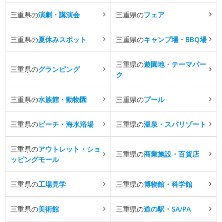
三重県の
演劇・講演会
三重県の
フェア
三重県の
夏休みスポット
三重県の
キャンプ場・BBQ場
三重県の
遊園地・テーマパー
三重県の
グランピング
ク
三重県の
水族館・動物園
三重県の
プール
三重県の
ビーチ・海水浴場
三重県の
温泉・スパリゾート
三重県の
アウトレット・ショ
三重県の
商業施設・百貨店
ッピングモール
三重県の
工場見学
三重県の
博物館・科学館
三重県の
美術館
三重県の
道の駅・SA/PA