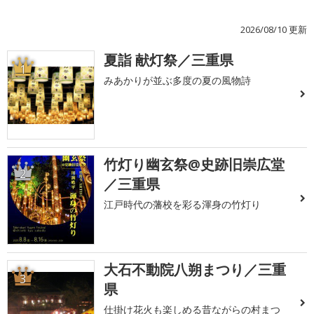
2026/08/10 更新
夏詣 献灯祭／三重県
1
みあかりが並ぶ多度の夏の風物詩
竹灯り幽玄祭@史跡旧崇広堂
2
／三重県
江戸時代の藩校を彩る渾身の竹灯り
大石不動院八朔まつり／三重
3
県
仕掛け花火も楽しめる昔ながらの村まつ