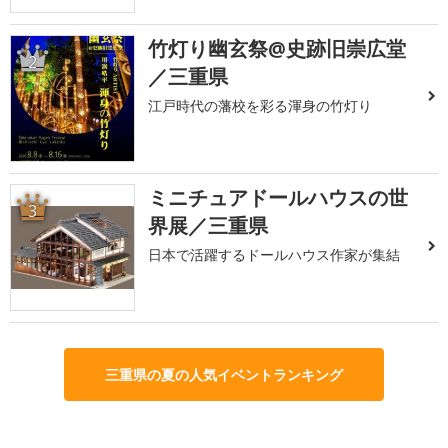
竹灯り幽玄祭@史跡旧崇広堂
2
／三重県
江戸時代の藩校を彩る渾身の竹灯り
ミニチュアドールハウスの世
3
界展／三重県
日本で活躍するドールハウス作家が集結
三重県の夏の人気イベントランキング