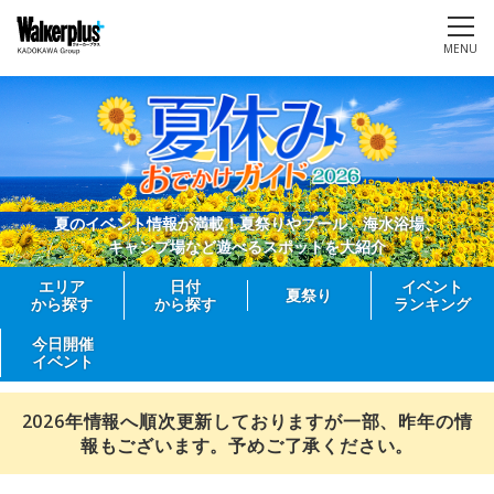
MENU
夏のイベント情報が満載！夏祭りやプール、海水浴場、
キャンプ場など遊べるスポットを大紹介
エリア
日付
イベント
夏祭り
から探す
から探す
ランキング
今日開催
イベント
2026年情報へ順次更新しておりますが一部、昨年の情
報もございます。予めご了承ください。