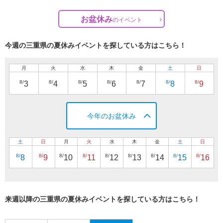
お盆休み
の
イベント
今週の三重県の夏休みイベントを探している方はこちら！
月
火
水
木
金
土
日
8/
8/
8/
8/
8/
8/
8/
3
4
5
6
7
8
9
今年のお盆休み
土
日
月
火
水
木
金
土
日
8/
8/
8/
8/
8/
8/
8/
8/
8/
8
9
10
11
12
13
14
15
16
来週以降の三重県の夏休みイベントを探している方はこちら！