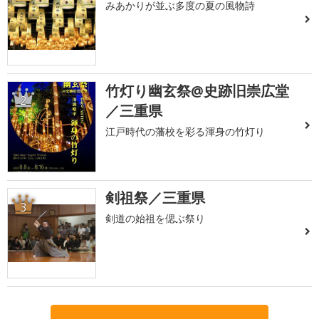
みあかりが並ぶ多度の夏の風物詩
竹灯り幽玄祭@史跡旧崇広堂
2
／三重県
江戸時代の藩校を彩る渾身の竹灯り
剣祖祭／三重県
3
剣道の始祖を偲ぶ祭り