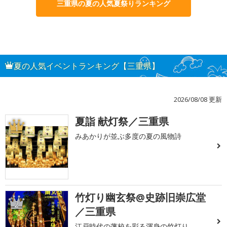
三重県の夏の人気夏祭りランキング
夏の人気イベントランキング【三重県】
2026/08/08 更新
夏詣 献灯祭／三重県
1
みあかりが並ぶ多度の夏の風物詩
竹灯り幽玄祭@史跡旧崇広堂
2
／三重県
江戸時代の藩校を彩る渾身の竹灯り