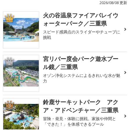
2026/08/08 更新
火の谷温泉ファイアバレイウ
1
ォーターパーク／三重県
スピード感満点のスライダーやチューブに
挑戦
宮リバー度会パーク遊水プー
2
ル鏡／三重県
オゾン浄化システムによるきれいな水が魅
力
鈴鹿サーキットパーク アク
3
ア・アドベンチャー／三重県
冒険・発見・体験に挑戦。家族や仲間と
「できた！」を体感できるプール