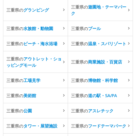
三重県の
遊園地・テーマパー
三重県の
グランピング
ク
三重県の
水族館・動物園
三重県の
プール
三重県の
ビーチ・海水浴場
三重県の
温泉・スパリゾート
三重県の
アウトレット・ショ
三重県の
商業施設・百貨店
ッピングモール
三重県の
工場見学
三重県の
博物館・科学館
三重県の
美術館
三重県の
道の駅・SA/PA
三重県の
公園
三重県の
アスレチック
三重県の
タワー・展望施設
三重県の
フードテーマパーク