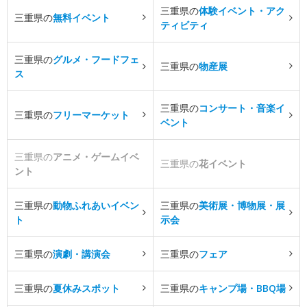
三重県の
体験イベント・アク
三重県の
無料イベント
ティビティ
三重県の
グルメ・フードフェ
三重県の
物産展
ス
三重県の
コンサート・音楽イ
三重県の
フリーマーケット
ベント
三重県の
アニメ・ゲームイベ
三重県の
花イベント
ント
三重県の
動物ふれあいイベン
三重県の
美術展・博物展・展
ト
示会
三重県の
演劇・講演会
三重県の
フェア
三重県の
夏休みスポット
三重県の
キャンプ場・BBQ場