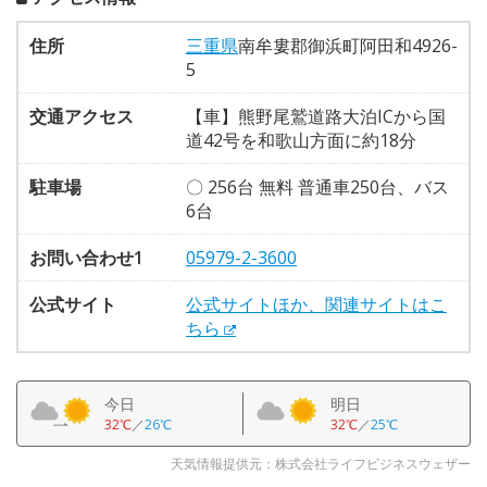
住所
三重県
南牟婁郡御浜町阿田和4926-
5
交通アクセス
【車】熊野尾鷲道路大泊ICから国
道42号を和歌山方面に約18分
駐車場
〇 256台 無料 普通車250台、バス
6台
お問い合わせ1
05979-2-3600
公式サイト
公式サイトほか、関連サイトはこ
ちら
今日
明日
32℃
／
26℃
32℃
／
25℃
天気情報提供元：株式会社ライフビジネスウェザー