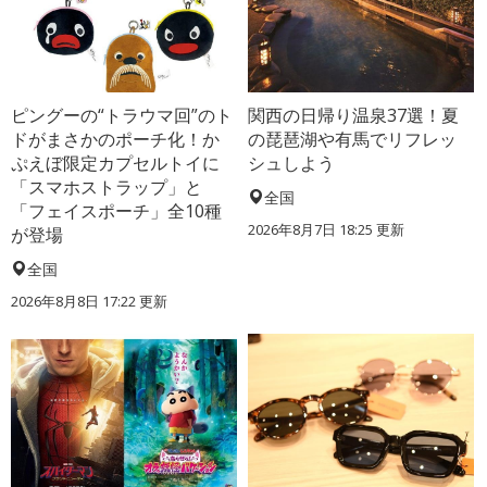
ピングーの“トラウマ回”のト
関西の日帰り温泉37選！夏
ドがまさかのポーチ化！か
の琵琶湖や有馬でリフレッ
ぷえぼ限定カプセルトイに
シュしよう
「スマホストラップ」と
全国
「フェイスポーチ」全10種
2026年8月7日 18:25
更新
が登場
全国
2026年8月8日 17:22
更新