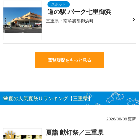
道の駅 パーク七里御浜
三重県・南牟婁郡御浜町
閲覧履歴をもっと見る
夏の人気夏祭りランキング【三重県】
2026/08/08 更新
夏詣 献灯祭／三重県
1