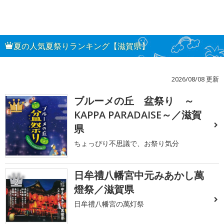
夏の人気夏祭りランキング【滋賀県】
2026/08/08 更新
ブルーメの丘 盆祭り ～
1
KAPPA PARADAISE～／滋賀
県
ちょっぴり不思議で、お祭り気分
日牟禮八幡宮中元みあかし萬
2
燈祭／滋賀県
日牟禮八幡宮の萬灯祭