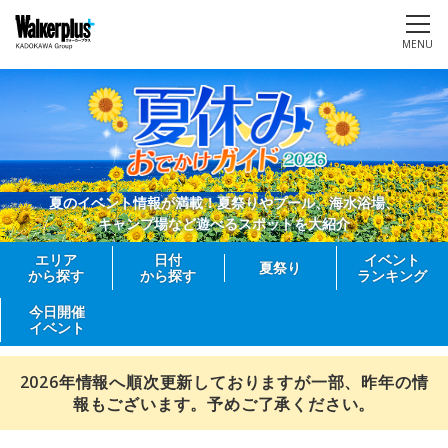
MENU
夏のイベント情報が満載！夏祭りやプール、海水浴場、
キャンプ場など遊べるスポットを大紹介
エリア
日付
イベント
夏祭り
から探す
から探す
ランキング
今日開催
イベント
2026年情報へ順次更新しておりますが一部、昨年の情
報もございます。予めご了承ください。