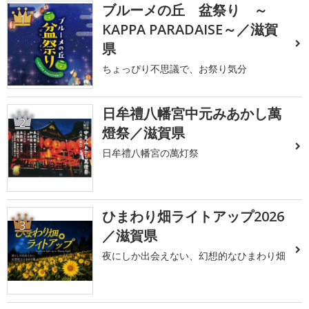
ブルーメの丘 盆祭り ～
1
KAPPA PARADAISE～／滋賀
県
ちょっぴり不思議で、お祭り気分
日牟禮八幡宮中元みあかし萬
2
燈祭／滋賀県
日牟禮八幡宮の萬灯祭
ひまわり畑ライトアップ2026
3
／滋賀県
夜にしか出会えない、幻想的なひまわり畑