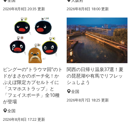
全国
大阪府
2026年8月8日 20:35
更新
2026年8月8日 18:00
更新
ピングーの“トラウマ回”のト
関西の日帰り温泉37選！夏
ドがまさかのポーチ化！か
の琵琶湖や有馬でリフレッ
ぷえぼ限定カプセルトイに
シュしよう
「スマホストラップ」と
全国
「フェイスポーチ」全10種
2026年8月7日 18:25
更新
が登場
全国
2026年8月8日 17:22
更新