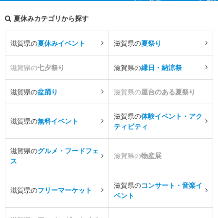
夏休みカテゴリから探す
滋賀県の
夏休みイベント
滋賀県の
夏祭り
滋賀県の
七夕祭り
滋賀県の
縁日・納涼祭
滋賀県の
盆踊り
滋賀県の
屋台のある夏祭り
滋賀県の
体験イベント・アク
滋賀県の
無料イベント
ティビティ
滋賀県の
グルメ・フードフェ
滋賀県の
物産展
ス
滋賀県の
コンサート・音楽イ
滋賀県の
フリーマーケット
ベント