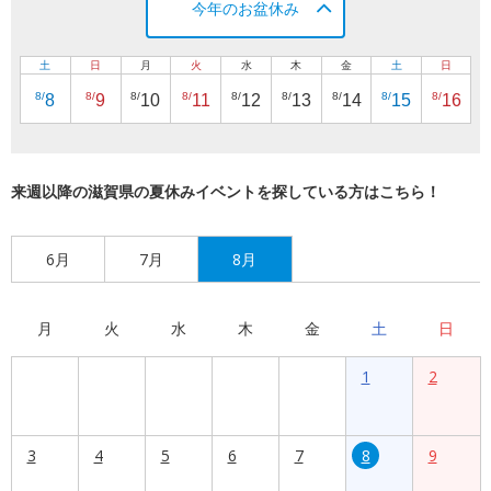
今年のお盆休み
土
日
月
火
水
木
金
土
日
8/
8/
8/
8/
8/
8/
8/
8/
8/
8
9
10
11
12
13
14
15
16
来週以降の滋賀県の夏休みイベントを探している方はこちら！
6月
7月
8月
月
火
水
木
金
土
日
1
2
3
4
5
6
7
8
9