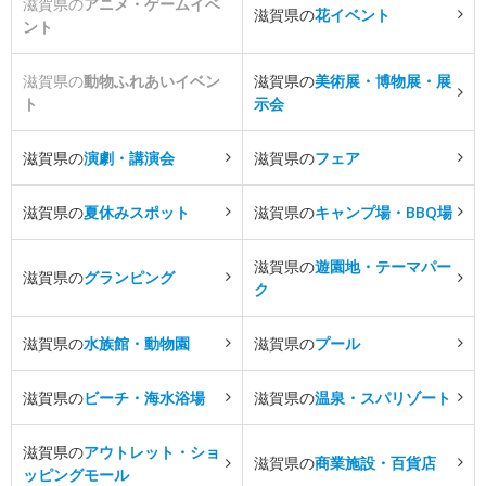
滋賀県の
アニメ・ゲームイベ
滋賀県の
花イベント
ント
滋賀県の
動物ふれあいイベン
滋賀県の
美術展・博物展・展
ト
示会
滋賀県の
演劇・講演会
滋賀県の
フェア
滋賀県の
夏休みスポット
滋賀県の
キャンプ場・BBQ場
滋賀県の
遊園地・テーマパー
滋賀県の
グランピング
ク
滋賀県の
水族館・動物園
滋賀県の
プール
滋賀県の
ビーチ・海水浴場
滋賀県の
温泉・スパリゾート
滋賀県の
アウトレット・ショ
滋賀県の
商業施設・百貨店
ッピングモール