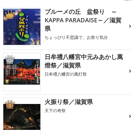
ブルーメの丘 盆祭り ～
1
KAPPA PARADAISE～／滋賀
県
ちょっぴり不思議で、お祭り気分
日牟禮八幡宮中元みあかし萬
2
燈祭／滋賀県
日牟禮八幡宮の萬灯祭
火振り祭／滋賀県
3
天下の奇祭