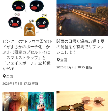
ピングーの“トラウマ回”のト
関西の日帰り温泉37選！夏
ドがまさかのポーチ化！か
の琵琶湖や有馬でリフレッ
ぷえぼ限定カプセルトイに
シュしよう
「スマホストラップ」と
全国
「フェイスポーチ」全10種
2026年8月7日 18:25
更新
が登場
全国
2026年8月8日 17:22
更新