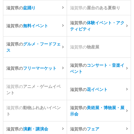
滋賀県の
盆踊り
滋賀県の
屋台のある夏祭り
滋賀県の
体験イベント・アク
滋賀県の
無料イベント
ティビティ
滋賀県の
グルメ・フードフェ
滋賀県の
物産展
ス
滋賀県の
コンサート・音楽イ
滋賀県の
フリーマーケット
ベント
滋賀県の
アニメ・ゲームイベ
滋賀県の
花イベント
ント
滋賀県の
動物ふれあいイベン
滋賀県の
美術展・博物展・展
ト
示会
滋賀県の
演劇・講演会
滋賀県の
フェア