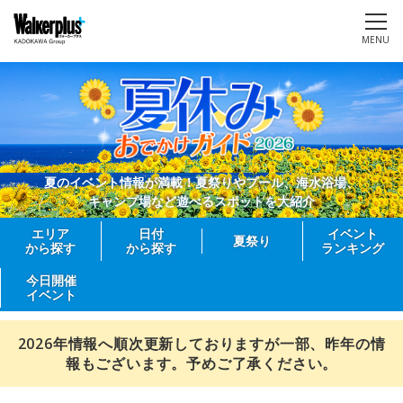
MENU
夏のイベント情報が満載！夏祭りやプール、海水浴場、
キャンプ場など遊べるスポットを大紹介
エリア
日付
イベント
夏祭り
から探す
から探す
ランキング
今日開催
イベント
2026年情報へ順次更新しておりますが一部、昨年の情
報もございます。予めご了承ください。