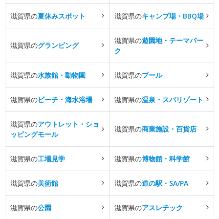
滋賀県の
夏休みスポット
滋賀県の
キャンプ場・BBQ場
滋賀県の
遊園地・テーマパー
滋賀県の
グランピング
ク
滋賀県の
水族館・動物園
滋賀県の
プール
滋賀県の
ビーチ・海水浴場
滋賀県の
温泉・スパリゾート
滋賀県の
アウトレット・ショ
滋賀県の
商業施設・百貨店
ッピングモール
滋賀県の
工場見学
滋賀県の
博物館・科学館
滋賀県の
美術館
滋賀県の
道の駅・SA/PA
滋賀県の
公園
滋賀県の
アスレチック