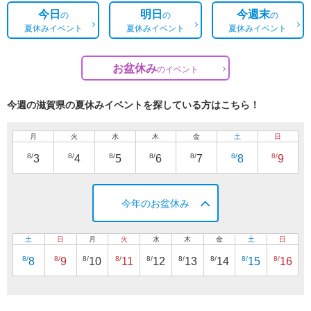
今日
明日
今週末
の
の
の
夏休みイベント
夏休みイベント
夏休みイベント
お盆休み
の
イベント
今週の滋賀県の夏休みイベントを探している方はこちら！
月
火
水
木
金
土
日
8/
8/
8/
8/
8/
8/
8/
3
4
5
6
7
8
9
今年のお盆休み
土
日
月
火
水
木
金
土
日
8/
8/
8/
8/
8/
8/
8/
8/
8/
8
9
10
11
12
13
14
15
16