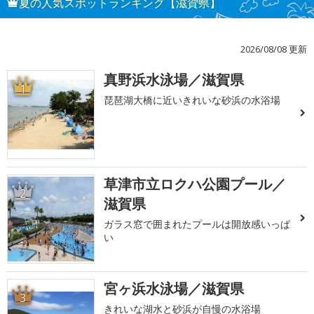
夏の人気スポットランキング【滋賀県】
2026/08/08 更新
真野浜水泳場／滋賀県
1
琵琶湖大橋に近いきれいな砂浜の水浴場
草津市立ロクハ公園プール／
2
滋賀県
ガラス窓で囲まれたプールは開放感いっぱ
い
宮ヶ浜水泳場／滋賀県
3
きれいな湖水と砂浜が自慢の水浴場