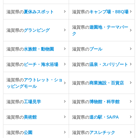
滋賀県の
夏休みスポット
滋賀県の
キャンプ場・BBQ場
滋賀県の
遊園地・テーマパー
滋賀県の
グランピング
ク
滋賀県の
水族館・動物園
滋賀県の
プール
滋賀県の
ビーチ・海水浴場
滋賀県の
温泉・スパリゾート
滋賀県の
アウトレット・ショ
滋賀県の
商業施設・百貨店
ッピングモール
滋賀県の
工場見学
滋賀県の
博物館・科学館
滋賀県の
美術館
滋賀県の
道の駅・SA/PA
滋賀県の
公園
滋賀県の
アスレチック