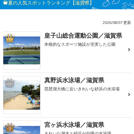
夏の人気スポットランキング【滋賀県】
2026/08/07 更新
皇子山総合運動公園／滋賀県
1
本格的なスポーツ施設が充実した公園
真野浜水泳場／滋賀県
2
琵琶湖大橋に近いきれいな砂浜の水浴場
宮ヶ浜水泳場／滋賀県
3
きれいな湖水と砂浜が自慢の水浴場