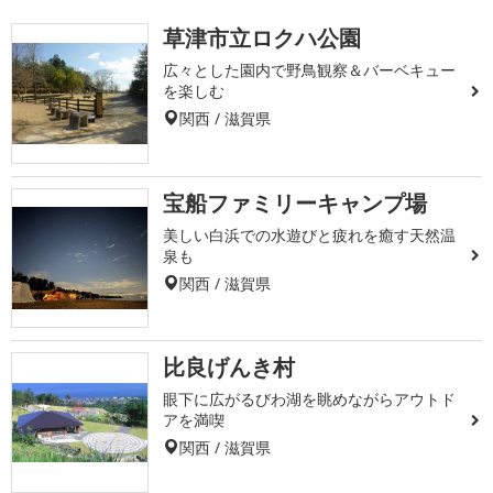
草津市立ロクハ公園
広々とした園内で野鳥観察＆バーベキュー
を楽しむ
関西 / 滋賀県
宝船ファミリーキャンプ場
美しい白浜での水遊びと疲れを癒す天然温
泉も
関西 / 滋賀県
比良げんき村
眼下に広がるびわ湖を眺めながらアウトド
アを満喫
関西 / 滋賀県