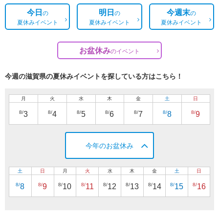
今日
明日
今週末
の
の
の
夏休みイベント
夏休みイベント
夏休みイベント
お盆休み
の
イベント
今週の滋賀県の夏休みイベントを探している方はこちら！
月
火
水
木
金
土
日
8/
8/
8/
8/
8/
8/
8/
3
4
5
6
7
8
9
今年のお盆休み
土
日
月
火
水
木
金
土
日
8/
8/
8/
8/
8/
8/
8/
8/
8/
8
9
10
11
12
13
14
15
16