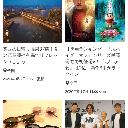
関西の日帰り温泉37選！夏
【映画ランキング】『スパ
の琵琶湖や有馬でリフレッ
イダーマン』シリーズ最高
シュしよう
発進で初登場V！『ちいか
わ』は2位、新作3本がラン
全国
クイン
2026年8月7日 18:25
更新
全国
2026年8月7日 11:00
更新