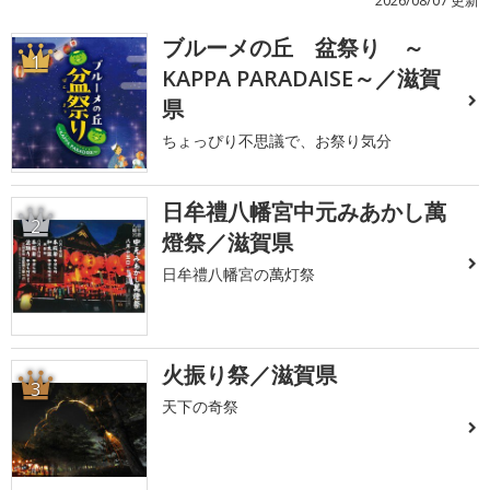
2026/08/07 更新
ブルーメの丘 盆祭り ～
1
KAPPA PARADAISE～／滋賀
県
ちょっぴり不思議で、お祭り気分
日牟禮八幡宮中元みあかし萬
2
燈祭／滋賀県
日牟禮八幡宮の萬灯祭
火振り祭／滋賀県
3
天下の奇祭