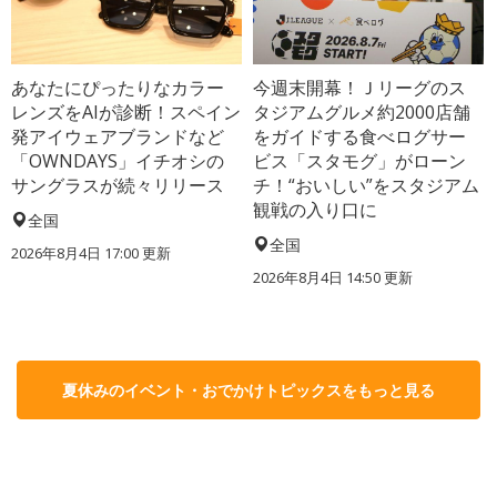
あなたにぴったりなカラー
今週末開幕！Ｊリーグのス
レンズをAIが診断！スペイン
タジアムグルメ約2000店舗
発アイウェアブランドなど
をガイドする食べログサー
「OWNDAYS」イチオシの
ビス「スタモグ」がローン
サングラスが続々リリース
チ！“おいしい”をスタジアム
観戦の入り口に
全国
全国
2026年8月4日 17:00
更新
2026年8月4日 14:50
更新
夏休みのイベント・おでかけトピックスをもっと見る