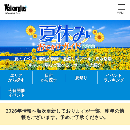
MENU
夏のイベント情報が満載！夏祭りやプール、海水浴場、
キャンプ場など遊べるスポットを大紹介
エリア
日付
イベント
夏祭り
から探す
から探す
ランキング
今日開催
イベント
2026年情報へ順次更新しておりますが一部、昨年の情
報もございます。予めご了承ください。