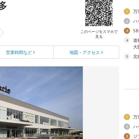
多
万
1
ハ
2
S
3
このページをスマホで
見る
道
4
大
営業時間など
地図・アクセス
北
5
万
1
ハ
2
ジ
3