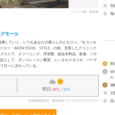
空
4
トナリエ栂・美木多
海
5
設
ングモール
発展していく。いつもあなたの暮らしのとなりへ。”をコンセ
イエー「AEON FOOD STYLE」の他、充実したクリニック
ッグストア、クリーニング、学習塾、総合衣料品、飲食、パテ
施設として、ダンスレッスン教室、レンタルスタジオ、パーテ
明
1
して日々にぎわっている。
M
2
ル
扇
3
明日
36℃
／
26℃
大
4
天気情報提供元：株式会社ライフビジネスウェザー
茨
5