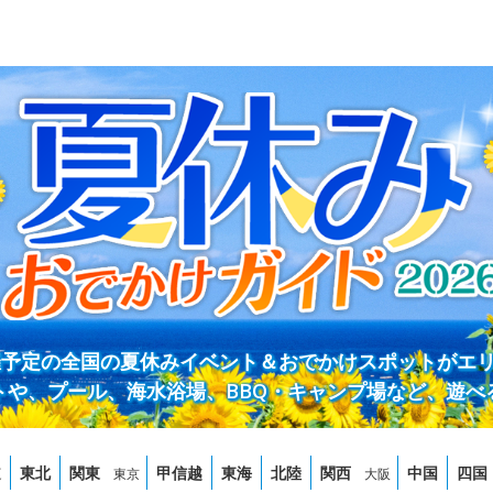
開催予定の全国の夏休みイベント＆おでかけスポットがエ
トや、プール、海水浴場、BBQ・キャンプ場など、遊べ
道
東北
関東
甲信越
東海
北陸
関西
中国
四国
東京
大阪