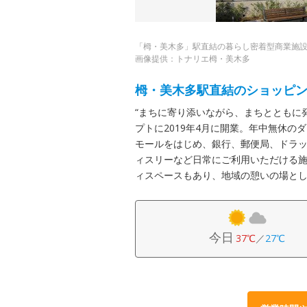
「栂・美木多」駅直結の暮らし密着型商業施
画像提供：トナリエ栂・美木多
栂・美木多駅直結のショッピ
“まちに寄り添いながら、まちとともに
プトに2019年4月に開業。年中無休のダ
モールをはじめ、銀行、郵便局、ドラ
ィスリーなど日常にご利用いただける
ィスペースもあり、地域の憩いの場と
今日
37℃
／
27℃