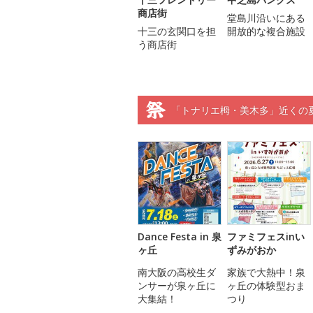
商店街
堂島川沿いにある
十三の玄関口を担
開放的な複合施設
う商店街
「トナリエ栂・美木多」近くの
Dance Festa in 泉
ファミフェスinい
ヶ丘
ずみがおか
南大阪の高校生ダ
家族で大熱中！泉
ンサーが泉ヶ丘に
ヶ丘の体験型おま
大集結！
つり