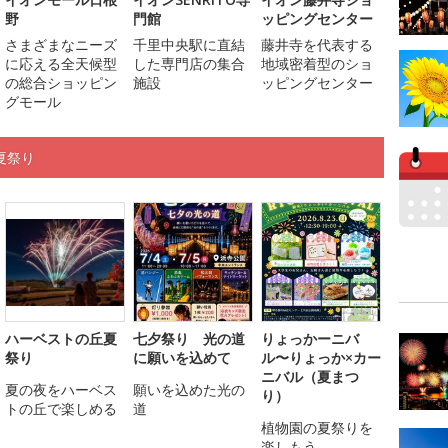
野
門館
ッピングセンター
さまざまなニーズ
千里中央駅に直結
藤井寺を代表する
に応える全天候型
した専門店の集合
地域密着型のショ
の総合ショッピン
施設
ッピングセンター
グモール
夏祭り
ハーベストの丘夏
七夕祭り 光の道
りょっかーニバ
祭り
に願いを込めて
ル〜りょっか×カー
ニバル（夏まつ
夏の夜をハーベス
願いを込めた光の
り）
トの丘で楽しめる
道
植物園の夏祭りを
楽しもう