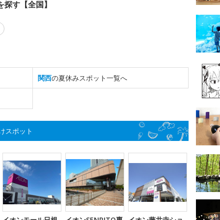
を探す【全国】
関西
の夏休みスポット一覧へ
けスポット
イオンモール日根
イオンSENRITO専
イオン藤井寺ショ