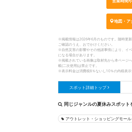
営業時間
地図・ア
※掲載情報は2026年6月のものです。随時
ご確認のうえ、おでかけください。
※自然災害の影響やその他諸事情により、イ
になる場合があります。
※掲載されている画像は取材先から本ページ
載(二次使用)は禁止です。
※表示料金は消費税8％ないし10％の内税表示
スポット詳細
トップ
同じジャンルの夏休みスポット
アウトレット・ショッピングモール