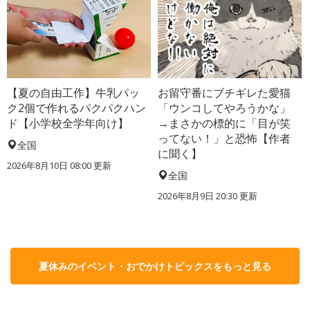
【夏の自由工作】牛乳パッ
お留守番にブチギレた愛猫
ク2個で作れるパクパクハン
「ウンコしてやろうかな」
ド【小学校全学年向け】
→まさかの標的に「目が笑
ってない！」と恐怖【作者
全国
に聞く】
2026年8月10日 08:00
更新
全国
2026年8月9日 20:30
更新
夏休みのイベント・おでかけトピックスをもっと見る