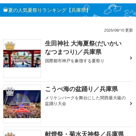
夏の人気夏祭りランキング【兵庫県】
2026/08/10 更新
生田神社 大海夏祭(だいかい
1
なつまつり)／兵庫県
国際都市神戸を象徴する夏祭り
こうべ海の盆踊り／兵庫県
2
メリケンパークを舞台にした関西最大級の
盆踊り大会
献燈祭・菊水天神祭／兵庫県