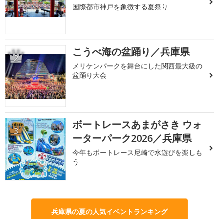
国際都市神戸を象徴する夏祭り
こうべ海の盆踊り／兵庫県
2
メリケンパークを舞台にした関西最大級の
盆踊り大会
ボートレースあまがさき ウォ
3
ーターパーク2026／兵庫県
今年もボートレース尼崎で水遊びを楽しも
う
兵庫県の夏の人気イベントランキング