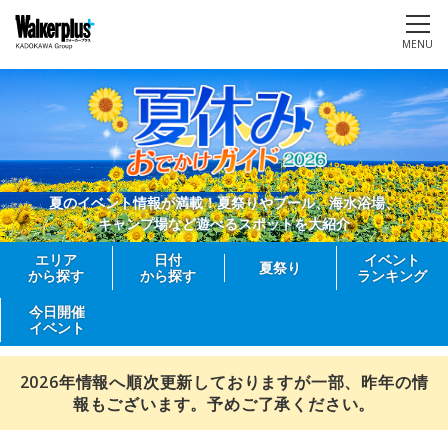
MENU
夏のイベント情報が満載！夏祭りやプール、海水浴場、
キャンプ場など遊べるスポットを大紹介
エリア
日付
イベント
夏祭り
から探す
から探す
ランキング
今日開催
イベント
2026年情報へ順次更新しておりますが一部、昨年の情
報もございます。予めご了承ください。