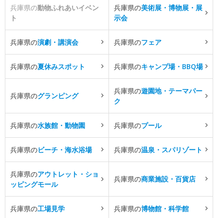
兵庫県の
動物ふれあいイベン
兵庫県の
美術展・博物展・展
ト
示会
兵庫県の
演劇・講演会
兵庫県の
フェア
兵庫県の
夏休みスポット
兵庫県の
キャンプ場・BBQ場
兵庫県の
遊園地・テーマパー
兵庫県の
グランピング
ク
兵庫県の
水族館・動物園
兵庫県の
プール
兵庫県の
ビーチ・海水浴場
兵庫県の
温泉・スパリゾート
兵庫県の
アウトレット・ショ
兵庫県の
商業施設・百貨店
ッピングモール
兵庫県の
工場見学
兵庫県の
博物館・科学館