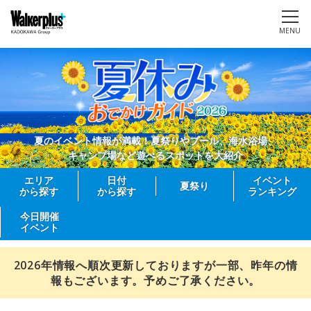
MENU
夏のイベント情報が満載！夏祭りやプール、海水浴場、
キャンプ場など遊べるスポットを大紹介
エリア
日付
イベント
夏祭り
から探す
から探す
ランキング
今日開催
イベント
2026年情報へ順次更新しておりますが一部、昨年の情
報もございます。予めご了承ください。