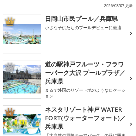
2026/08/07 更新
日岡山市民プール／兵庫県
1
小さな子供たちのプールデビューに最適
道の駅神戸フルーツ・フラワ
2
ーパーク大沢 プールプラザ／
兵庫県
まるで外国のリゾート地のようなロケーシ
ョン
ネスタリゾート神戸 WATER
3
FORT(ウォーターフォート)／
兵庫県
「大自然の冒険テーマパーク」の緑に囲ま