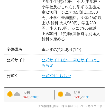
の学生生徒)310円、小人(中学校・
小学校及びこれらに準ずる生徒児
童)210円、シニア(65歳以上)500
円、小学生未満無料。団体(15名以
上)入館料 大人560円、学生280
円、小人180円、シニア(65歳以
上)500円。特別展開催時は別途入
館料を定める
全体備考
車いすの貸出あり(1台)
公式サイト
公式サイトほか、関連サイトはこ
ちら
公式X
公式Xはこちら
今日
明日
36℃
／
28℃
37℃
／
28℃
天気情報提供元：株式会社ライフビジネスウェザー