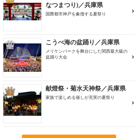
1
なつまつり)／兵庫県
国際都市神戸を象徴する夏祭り
こうべ海の盆踊り／兵庫県
2
メリケンパークを舞台にした関西最大級の
盆踊り大会
献燈祭・菊水天神祭／兵庫県
3
家族で楽しめる催しが充実の夏祭り