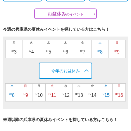
お盆休み
の
イベント
今週の兵庫県の夏休みイベントを探している方はこちら！
月
火
水
木
金
土
日
8/
8/
8/
8/
8/
8/
8/
3
4
5
6
7
8
9
今年のお盆休み
土
日
月
火
水
木
金
土
日
8/
8/
8/
8/
8/
8/
8/
8/
8/
8
9
10
11
12
13
14
15
16
来週以降の兵庫県の夏休みイベントを探している方はこちら！