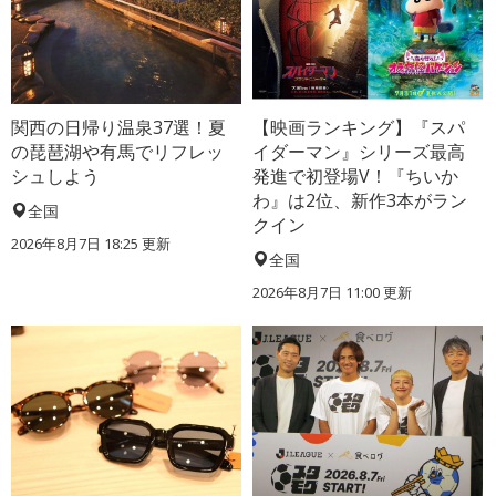
関西の日帰り温泉37選！夏
【映画ランキング】『スパ
の琵琶湖や有馬でリフレッ
イダーマン』シリーズ最高
シュしよう
発進で初登場V！『ちいか
わ』は2位、新作3本がラン
全国
クイン
2026年8月7日 18:25
更新
全国
2026年8月7日 11:00
更新