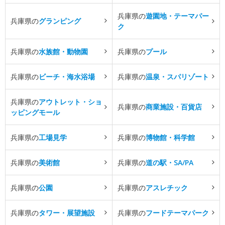
兵庫県の
遊園地・テーマパー
兵庫県の
グランピング
ク
兵庫県の
水族館・動物園
兵庫県の
プール
兵庫県の
ビーチ・海水浴場
兵庫県の
温泉・スパリゾート
兵庫県の
アウトレット・ショ
兵庫県の
商業施設・百貨店
ッピングモール
兵庫県の
工場見学
兵庫県の
博物館・科学館
兵庫県の
美術館
兵庫県の
道の駅・SA/PA
兵庫県の
公園
兵庫県の
アスレチック
兵庫県の
タワー・展望施設
兵庫県の
フードテーマパーク