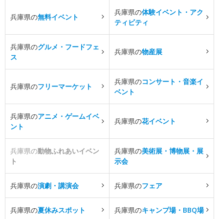
兵庫県の
体験イベント・アク
兵庫県の
無料イベント
ティビティ
兵庫県の
グルメ・フードフェ
兵庫県の
物産展
ス
兵庫県の
コンサート・音楽イ
兵庫県の
フリーマーケット
ベント
兵庫県の
アニメ・ゲームイベ
兵庫県の
花イベント
ント
兵庫県の
動物ふれあいイベン
兵庫県の
美術展・博物展・展
ト
示会
兵庫県の
演劇・講演会
兵庫県の
フェア
兵庫県の
夏休みスポット
兵庫県の
キャンプ場・BBQ場