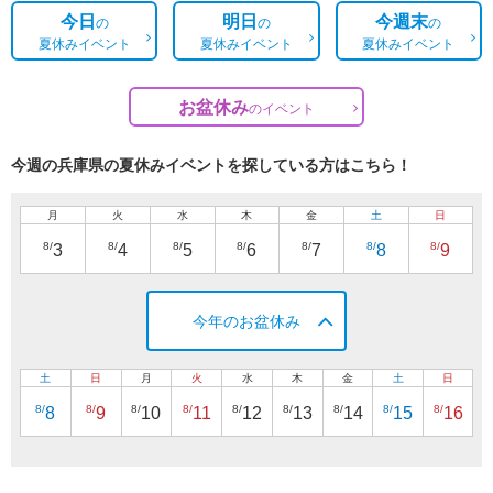
今日
明日
今週末
の
の
の
夏休みイベント
夏休みイベント
夏休みイベント
お盆休み
の
イベント
今週の兵庫県の夏休みイベントを探している方はこちら！
月
火
水
木
金
土
日
8/
8/
8/
8/
8/
8/
8/
3
4
5
6
7
8
9
今年のお盆休み
土
日
月
火
水
木
金
土
日
8/
8/
8/
8/
8/
8/
8/
8/
8/
8
9
10
11
12
13
14
15
16