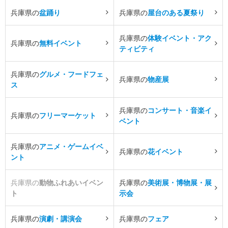
兵庫県の
盆踊り
兵庫県の
屋台のある夏祭り
兵庫県の
体験イベント・アク
兵庫県の
無料イベント
ティビティ
兵庫県の
グルメ・フードフェ
兵庫県の
物産展
ス
兵庫県の
コンサート・音楽イ
兵庫県の
フリーマーケット
ベント
兵庫県の
アニメ・ゲームイベ
兵庫県の
花イベント
ント
兵庫県の
動物ふれあいイベン
兵庫県の
美術展・博物展・展
ト
示会
兵庫県の
演劇・講演会
兵庫県の
フェア