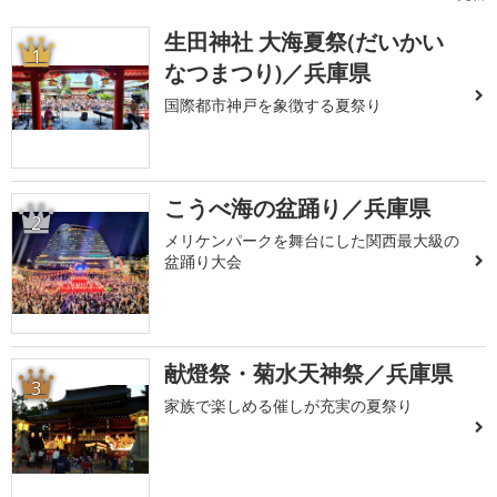
生田神社 大海夏祭(だいかい
1
なつまつり)／兵庫県
国際都市神戸を象徴する夏祭り
こうべ海の盆踊り／兵庫県
2
メリケンパークを舞台にした関西最大級の
盆踊り大会
献燈祭・菊水天神祭／兵庫県
3
家族で楽しめる催しが充実の夏祭り