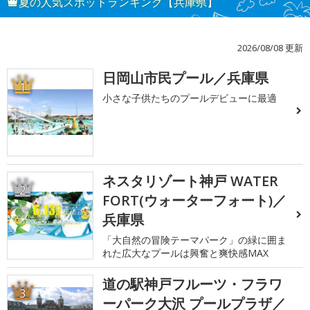
夏の人気スポットランキング【兵庫県】
2026/08/08 更新
日岡山市民プール／兵庫県
1
小さな子供たちのプールデビューに最適
ネスタリゾート神戸 WATER
2
FORT(ウォーターフォート)／
兵庫県
「大自然の冒険テーマパーク」の緑に囲ま
れた広大なプールは興奮と爽快感MAX
道の駅神戸フルーツ・フラワ
3
ーパーク大沢 プールプラザ／