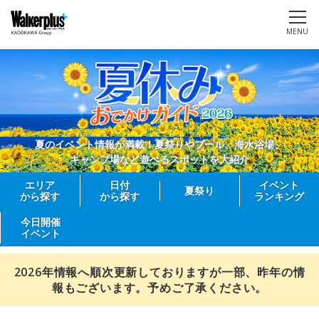
MENU
夏のイベント情報が満載！夏祭りやプール、海水浴場、
キャンプ場など遊べるスポットを大紹介
エリア
日付
イベント
夏祭り
から探す
から探す
ランキング
今日開催
イベント
2026年情報へ順次更新しておりますが一部、昨年の情
報もございます。予めご了承ください。