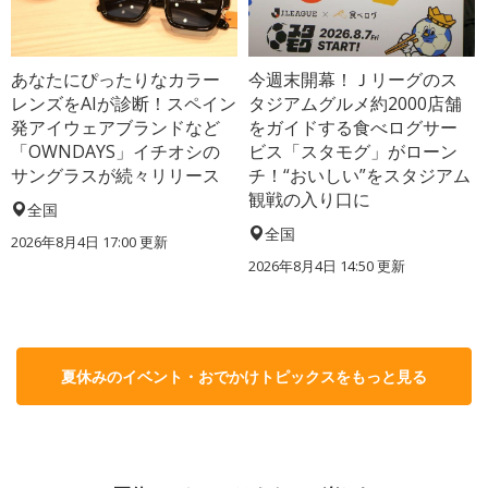
あなたにぴったりなカラー
今週末開幕！Ｊリーグのス
レンズをAIが診断！スペイン
タジアムグルメ約2000店舗
発アイウェアブランドなど
をガイドする食べログサー
「OWNDAYS」イチオシの
ビス「スタモグ」がローン
サングラスが続々リリース
チ！“おいしい”をスタジアム
観戦の入り口に
全国
全国
2026年8月4日 17:00
更新
2026年8月4日 14:50
更新
夏休みのイベント・おでかけトピックスをもっと見る