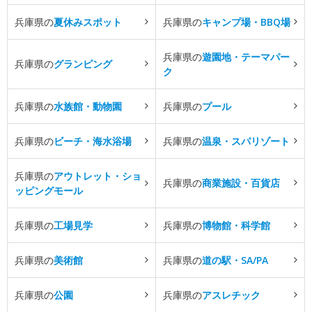
兵庫県の
夏休みスポット
兵庫県の
キャンプ場・BBQ場
兵庫県の
遊園地・テーマパー
兵庫県の
グランピング
ク
兵庫県の
水族館・動物園
兵庫県の
プール
兵庫県の
ビーチ・海水浴場
兵庫県の
温泉・スパリゾート
兵庫県の
アウトレット・ショ
兵庫県の
商業施設・百貨店
ッピングモール
兵庫県の
工場見学
兵庫県の
博物館・科学館
兵庫県の
美術館
兵庫県の
道の駅・SA/PA
兵庫県の
公園
兵庫県の
アスレチック