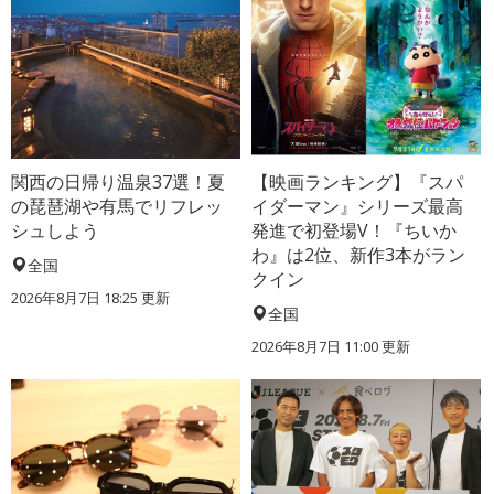
関西の日帰り温泉37選！夏
【映画ランキング】『スパ
の琵琶湖や有馬でリフレッ
イダーマン』シリーズ最高
シュしよう
発進で初登場V！『ちいか
わ』は2位、新作3本がラン
全国
クイン
2026年8月7日 18:25
更新
全国
2026年8月7日 11:00
更新