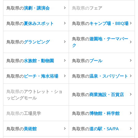
鳥取県の
演劇・講演会
鳥取県の
フェア
鳥取県の
夏休みスポット
鳥取県の
キャンプ場・BBQ場
鳥取県の
遊園地・テーマパー
鳥取県の
グランピング
ク
鳥取県の
水族館・動物園
鳥取県の
プール
鳥取県の
ビーチ・海水浴場
鳥取県の
温泉・スパリゾート
鳥取県の
アウトレット・ショ
鳥取県の
商業施設・百貨店
ッピングモール
鳥取県の
工場見学
鳥取県の
博物館・科学館
鳥取県の
美術館
鳥取県の
道の駅・SA/PA