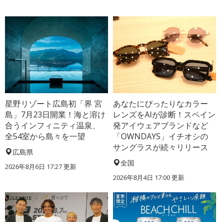
星野リゾート広島初「界 宮
あなたにぴったりなカラー
島」7月23日開業！海と溶け
レンズをAIが診断！スペイン
合うインフィニティ温泉、
発アイウェアブランドなど
全54室から島々を一望
「OWNDAYS」イチオシの
サングラスが続々リリース
広島県
全国
2026年8月6日 17:27
更新
2026年8月4日 17:00
更新