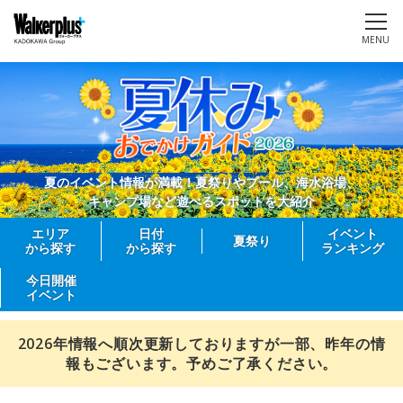
MENU
夏のイベント情報が満載！夏祭りやプール、海水浴場、
キャンプ場など遊べるスポットを大紹介
エリア
日付
イベント
夏祭り
から探す
から探す
ランキング
今日開催
イベント
2026年情報へ順次更新しておりますが一部、昨年の情
報もございます。予めご了承ください。