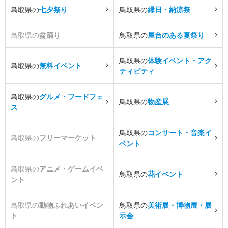
鳥取県の
七夕祭り
鳥取県の
縁日・納涼祭
鳥取県の
盆踊り
鳥取県の
屋台のある夏祭り
鳥取県の
体験イベント・アク
鳥取県の
無料イベント
ティビティ
鳥取県の
グルメ・フードフェ
鳥取県の
物産展
ス
鳥取県の
コンサート・音楽イ
鳥取県の
フリーマーケット
ベント
鳥取県の
アニメ・ゲームイベ
鳥取県の
花イベント
ント
鳥取県の
動物ふれあいイベン
鳥取県の
美術展・博物展・展
ト
示会