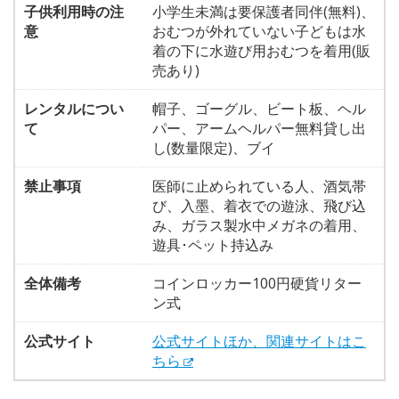
子供利用時の注
小学生未満は要保護者同伴(無料)、
意
おむつが外れていない子どもは水
着の下に水遊び用おむつを着用(販
売あり)
レンタルについ
帽子、ゴーグル、ビート板、ヘル
て
パー、アームヘルパー無料貸し出
し(数量限定)、ブイ
禁止事項
医師に止められている人、酒気帯
び、入墨、着衣での遊泳、飛び込
み、ガラス製水中メガネの着用、
遊具･ペット持込み
全体備考
コインロッカー100円硬貨リター
ン式
公式サイト
公式サイトほか、関連サイトはこ
ちら