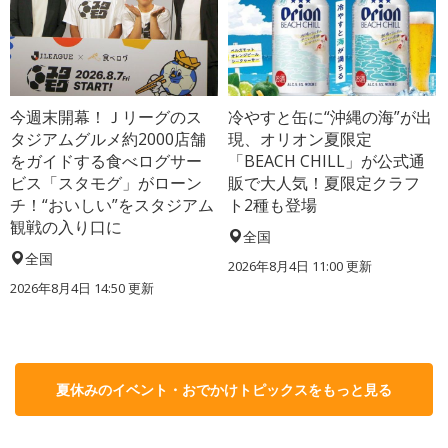
今週末開幕！Ｊリーグのス
冷やすと缶に“沖縄の海”が出
タジアムグルメ約2000店舗
現、オリオン夏限定
をガイドする食べログサー
「BEACH CHILL」が公式通
ビス「スタモグ」がローン
販で大人気！夏限定クラフ
チ！“おいしい”をスタジアム
ト2種も登場
観戦の入り口に
全国
全国
2026年8月4日 11:00
更新
2026年8月4日 14:50
更新
夏休みのイベント・おでかけトピックスをもっと見る