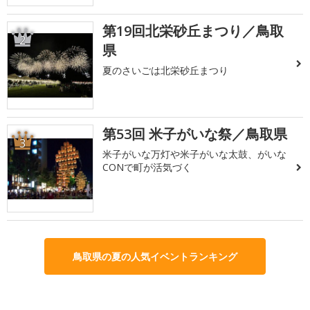
第19回北栄砂丘まつり／鳥取
2
県
夏のさいごは北栄砂丘まつり
第53回 米子がいな祭／鳥取県
3
米子がいな万灯や米子がいな太鼓、がいな
CONで町が活気づく
鳥取県の夏の人気イベントランキング