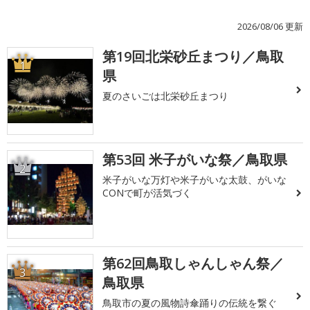
2026/08/06 更新
第19回北栄砂丘まつり／鳥取
1
県
夏のさいごは北栄砂丘まつり
第53回 米子がいな祭／鳥取県
2
米子がいな万灯や米子がいな太鼓、がいな
CONで町が活気づく
第62回鳥取しゃんしゃん祭／
3
鳥取県
鳥取市の夏の風物詩傘踊りの伝統を繋ぐ