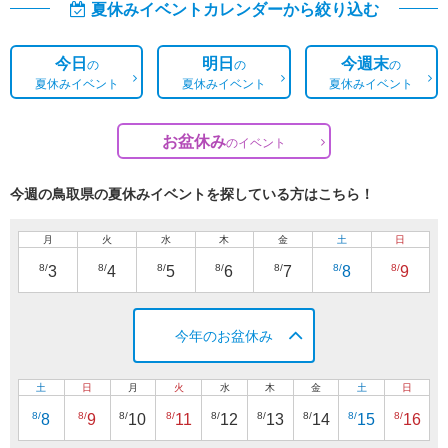
夏休みイベントカレンダーから絞り込む
今日
明日
今週末
の
の
の
夏休みイベント
夏休みイベント
夏休みイベント
お盆休み
の
イベント
今週の鳥取県の夏休みイベントを探している方はこちら！
月
火
水
木
金
土
日
8/
8/
8/
8/
8/
8/
8/
3
4
5
6
7
8
9
今年のお盆休み
土
日
月
火
水
木
金
土
日
8/
8/
8/
8/
8/
8/
8/
8/
8/
8
9
10
11
12
13
14
15
16