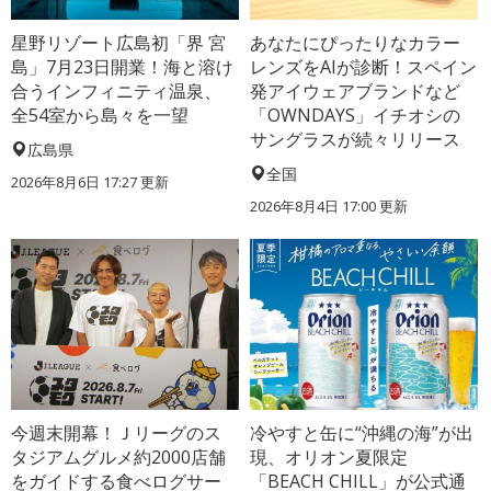
星野リゾート広島初「界 宮
あなたにぴったりなカラー
島」7月23日開業！海と溶け
レンズをAIが診断！スペイン
合うインフィニティ温泉、
発アイウェアブランドなど
全54室から島々を一望
「OWNDAYS」イチオシの
サングラスが続々リリース
広島県
全国
2026年8月6日 17:27
更新
2026年8月4日 17:00
更新
今週末開幕！Ｊリーグのス
冷やすと缶に“沖縄の海”が出
タジアムグルメ約2000店舗
現、オリオン夏限定
をガイドする食べログサー
「BEACH CHILL」が公式通