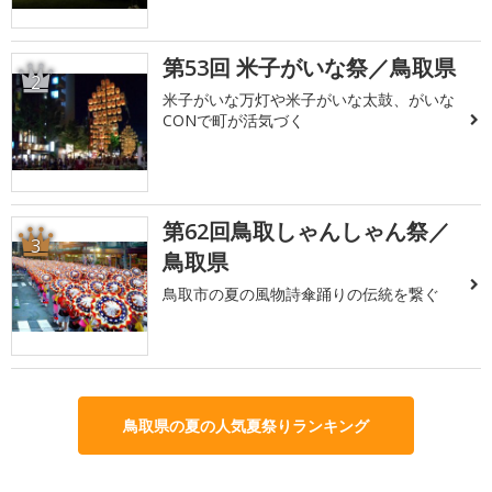
第53回 米子がいな祭／鳥取県
2
米子がいな万灯や米子がいな太鼓、がいな
CONで町が活気づく
第62回鳥取しゃんしゃん祭／
3
鳥取県
鳥取市の夏の風物詩傘踊りの伝統を繋ぐ
鳥取県の夏の人気夏祭りランキング