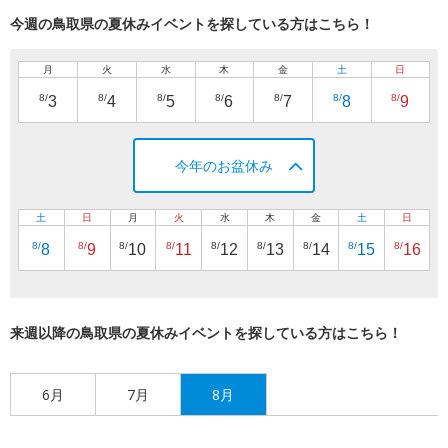
今週の鳥取県の夏休みイベントを探している方はこちら！
月
火
水
木
金
土
日
8/
8/
8/
8/
8/
8/
8/
3
4
5
6
7
8
9
今年のお盆休み
土
日
月
火
水
木
金
土
日
8/
8/
8/
8/
8/
8/
8/
8/
8/
8
9
10
11
12
13
14
15
16
来週以降の鳥取県の夏休みイベントを探している方はこちら！
6月
7月
8月