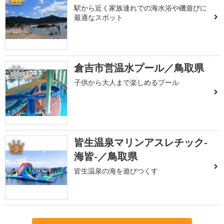
駅から近く家族連れでの海水浴や磯遊びに
最適なスポット
倉吉市営温水プール／鳥取県
2
子供から大人まで楽しめるプール
皆生温泉マリンアスレチック-
3
海皆-／鳥取県
皆生温泉の海を遊びつくす