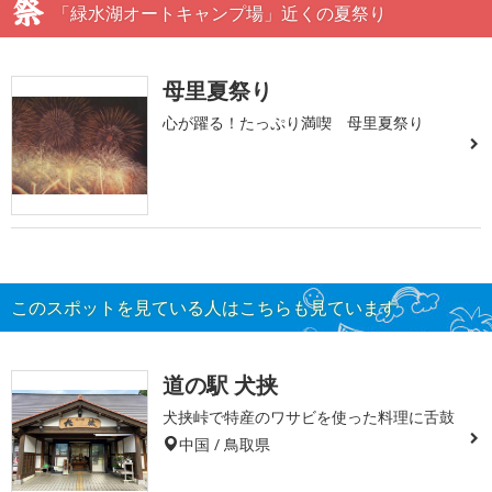
「緑水湖オートキャンプ場」近くの夏祭り
母里夏祭り
心が躍る！たっぷり満喫 母里夏祭り
このスポットを見ている人はこちらも見ています
道の駅 犬挟
犬挟峠で特産のワサビを使った料理に舌鼓
中国 / 鳥取県