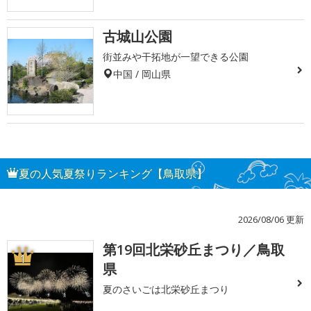
古城山公園
街並みや干拓地が一望できる公園
中国 / 岡山県
夏の人気夏祭りランキング【鳥取県】
2026/08/06 更新
第19回北栄砂丘まつり／鳥取
1
県
夏のさいごは北栄砂丘まつり