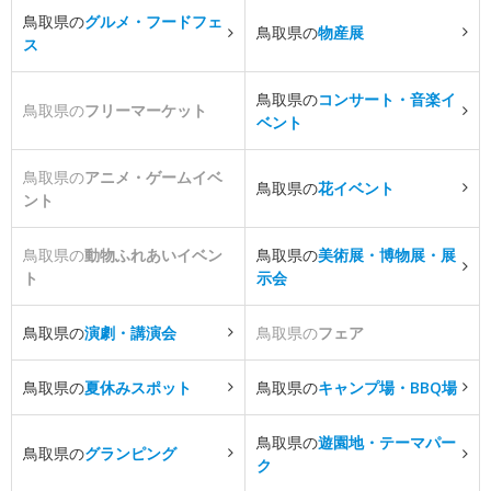
鳥取県の
グルメ・フードフェ
鳥取県の
物産展
ス
鳥取県の
コンサート・音楽イ
鳥取県の
フリーマーケット
ベント
鳥取県の
アニメ・ゲームイベ
鳥取県の
花イベント
ント
鳥取県の
動物ふれあいイベン
鳥取県の
美術展・博物展・展
ト
示会
鳥取県の
演劇・講演会
鳥取県の
フェア
鳥取県の
夏休みスポット
鳥取県の
キャンプ場・BBQ場
鳥取県の
遊園地・テーマパー
鳥取県の
グランピング
ク