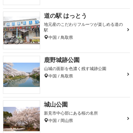
道の駅 はっとう
地元産のこだわりフルーツが楽しめる道の
駅
中国 / 鳥取県
鹿野城跡公園
山城の面影を色濃く残す城跡公園
中国 / 鳥取県
城山公園
新見市中心部にある桜の名所
中国 / 岡山県