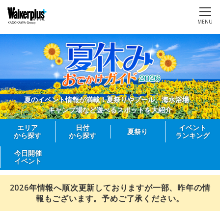
MENU
夏のイベント情報が満載！夏祭りやプール、海水浴場、
キャンプ場など遊べるスポットを大紹介
エリア
日付
イベント
夏祭り
から探す
から探す
ランキング
今日開催
イベント
2026年情報へ順次更新しておりますが一部、昨年の情
報もございます。予めご了承ください。