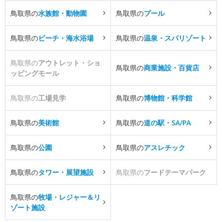
鳥取県の
水族館・動物園
鳥取県の
プール
鳥取県の
ビーチ・海水浴場
鳥取県の
温泉・スパリゾート
鳥取県の
アウトレット・ショ
鳥取県の
商業施設・百貨店
ッピングモール
鳥取県の
工場見学
鳥取県の
博物館・科学館
鳥取県の
美術館
鳥取県の
道の駅・SA/PA
鳥取県の
公園
鳥取県の
アスレチック
鳥取県の
タワー・展望施設
鳥取県の
フードテーマパーク
鳥取県の
牧場・レジャー＆リ
ゾート施設