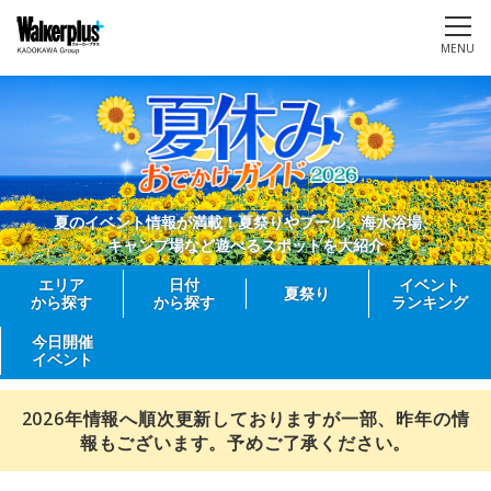
MENU
夏のイベント情報が満載！夏祭りやプール、海水浴場、
キャンプ場など遊べるスポットを大紹介
エリア
日付
イベント
夏祭り
から探す
から探す
ランキング
今日開催
イベント
2026年情報へ順次更新しておりますが一部、昨年の情
報もございます。予めご了承ください。