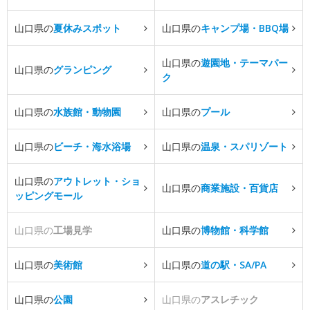
山口県の
夏休みスポット
山口県の
キャンプ場・BBQ場
山口県の
遊園地・テーマパー
山口県の
グランピング
ク
山口県の
水族館・動物園
山口県の
プール
山口県の
ビーチ・海水浴場
山口県の
温泉・スパリゾート
山口県の
アウトレット・ショ
山口県の
商業施設・百貨店
ッピングモール
山口県の
工場見学
山口県の
博物館・科学館
山口県の
美術館
山口県の
道の駅・SA/PA
山口県の
公園
山口県の
アスレチック