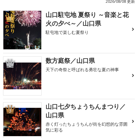
2026/08/08 更新
山口駐屯地 夏祭り ～音楽と花
1
火の夕べ～／山口県
駐屯地で楽しむ夏祭り
数方庭祭／山口県
2
天下の奇祭と呼ばれる勇壮な夏の神事
山口七夕ちょうちんまつり／
3
山口県
赤く灯ったちょうちんが街を幻想的な雰囲
気に彩る