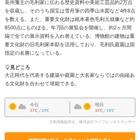
長州藩主の毛利家に伝わる歴史資料や美術工芸品約2万点
を収蔵し、そのうち国宝は雪舟筆の四季山水図など4件8点
を数える。また、重要文化財は紙本著色毛利元就像など約
8500点にものぼる。年7回の展覧会を開催し、約2ヶ月間
隔で全ての展示資料を入れ替えている。博物館の建物は重
要文化財の旧毛利家本邸を活用しており、毛利氏庭園は国
指定の名勝になっている。
見どころ
大正時代を代表する建築や庭園と大名家ならではの由緒あ
る文化財を合わせて堪能できる。
今日
明日
37℃
／
29℃
33℃
／
28℃
天気情報提供元：株式会社ライフビジネスウェザー