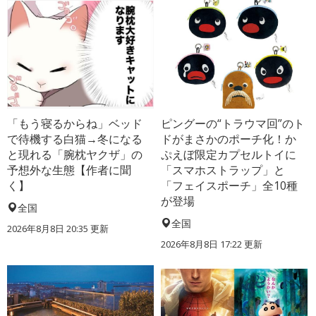
「もう寝るからね」ベッド
ピングーの“トラウマ回”のト
で待機する白猫→冬になる
ドがまさかのポーチ化！か
と現れる「腕枕ヤクザ」の
ぷえぼ限定カプセルトイに
予想外な生態【作者に聞
「スマホストラップ」と
く】
「フェイスポーチ」全10種
が登場
全国
全国
2026年8月8日 20:35
更新
2026年8月8日 17:22
更新