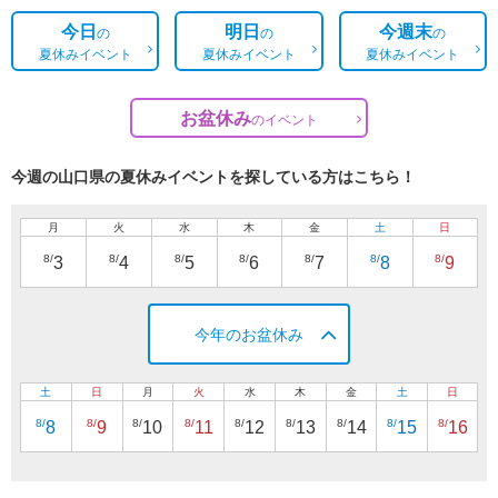
今日
明日
今週末
の
の
の
夏休みイベント
夏休みイベント
夏休みイベント
お盆休み
の
イベント
今週の山口県の夏休みイベントを探している方はこちら！
月
火
水
木
金
土
日
8/
8/
8/
8/
8/
8/
8/
3
4
5
6
7
8
9
今年のお盆休み
土
日
月
火
水
木
金
土
日
8/
8/
8/
8/
8/
8/
8/
8/
8/
8
9
10
11
12
13
14
15
16