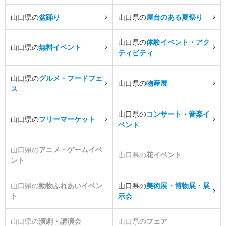
山口県の
盆踊り
山口県の
屋台のある夏祭り
山口県の
体験イベント・アク
山口県の
無料イベント
ティビティ
山口県の
グルメ・フードフェ
山口県の
物産展
ス
山口県の
コンサート・音楽イ
山口県の
フリーマーケット
ベント
山口県の
アニメ・ゲームイベ
山口県の
花イベント
ント
山口県の
動物ふれあいイベン
山口県の
美術展・博物展・展
ト
示会
山口県の
演劇・講演会
山口県の
フェア