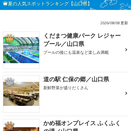
夏の人気スポットランキング【山口県】
2026/08/08 更新
くだまつ健康パーク レジャー
1
プール／山口県
プールの後にも温泉など楽しみ満載
道の駅 仁保の郷／山口県
2
新鮮野菜が盛りだくさん
かめ福オンプレイス ふくふく
3